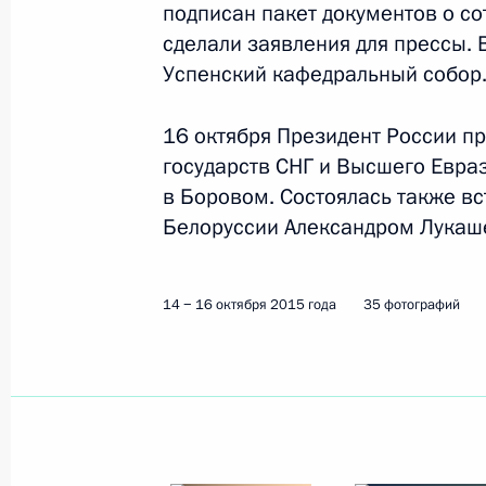
подписан пакет документов о со
25 января 2016 года
9 фото
сделали заявления для прессы. В
Успенский кафедральный собор
16 октября Президент России пр
государств СНГ и Высшего Евра
в Боровом. Состоялась также в
Белоруссии Александром Лукаш
14 − 16 октября 2015 года
35 фотографий
Визит во Францию. Конференция с
по вопросам изменения климата
30 ноября 2015 года
Париж
21 фот