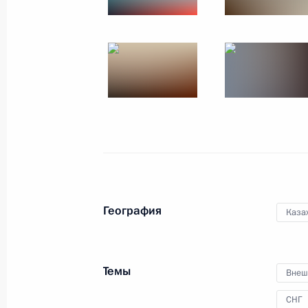
География
Каза
Поездка в Амурскую о
Темы
Внеш
14 октября 2015 года
Амурская област
СНГ