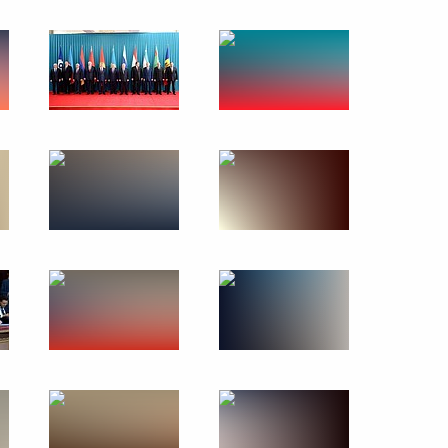
т в Казахстан. Саммиты СНГ
овое
35 фото