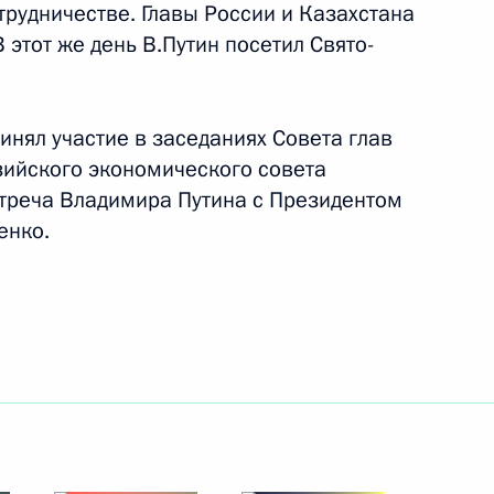
трудничестве. Главы России и Казахстана
2 декабря 2015 года
6 фото
 этот же день В.Путин посетил Свято-
.
инял участие в заседаниях Совета глав
зийского экономического совета
стреча Владимира Путина с Президентом
енко.
тран – участниц Рамочной конвенции ООН
о