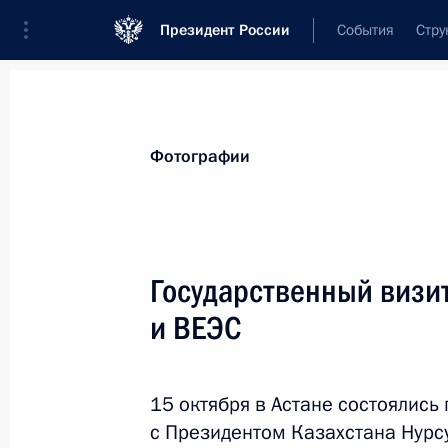
Президент России
События
Стру
Видеозаписи
Фотографии
Аудиозапи
Все материалы
Поездки
Совещания, 
Фотографии
Показа
Государственный визит
и ВЕЭС
Поездка в Ставрополь
15 октября в Астане состоялис
с Президентом Казахстана Нурс