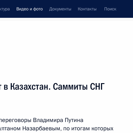
ктура
Видео и фото
Документы
Контакты
Поиск
си
встречи
Церемонии
январь, 2016
ть следующие материалы
 в Казахстан. Саммиты СНГ
Поездка в Крым
ь переговоры Владимира Путина
ултаном Назарбаевым, по итогам которых