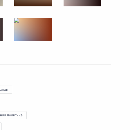
хстан
бласть
няя политика
ь
16 фото