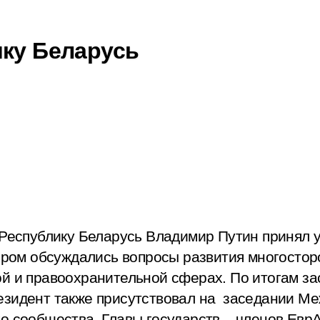
ику Беларусь
 Республику Беларусь Владимир Путин принял 
тором обсуждались вопросы развития многостор
й и правоохранительной сферах. По итогам за
езидент также присутствовал на заседании Ме
о сообщества. Главы государств – членов Евр