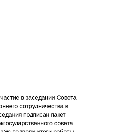
участие в заседании Совета
оннего сотрудничества в
седания подписан пакет
жгосударственного совета
АзЭс подвели итоги работы