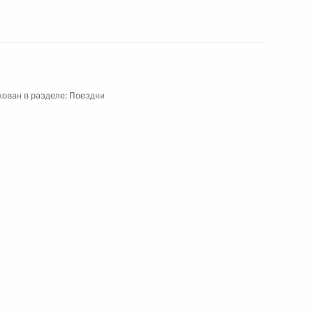
 Южную Африку
бежный визит
6 событий
ован в разделе:
Поездки