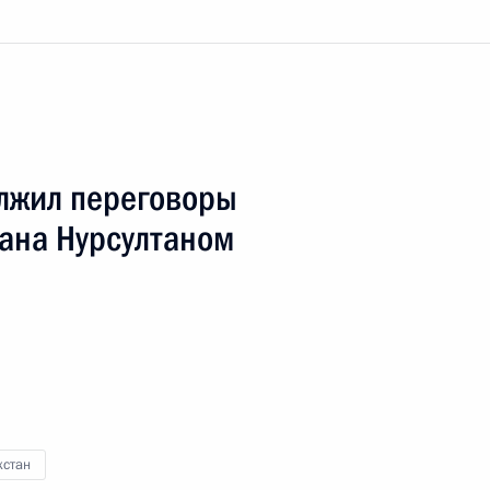
лжил переговоры
тана Нурсултаном
хстан