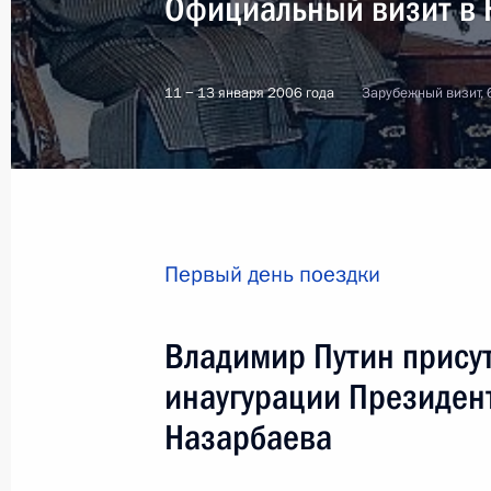
Официальный визит в 
11 − 13 января 2006 года
Зарубежный визит, 
Первый день поездки
Владимир Путин прису
инаугурации Президент
Назарбаева
3