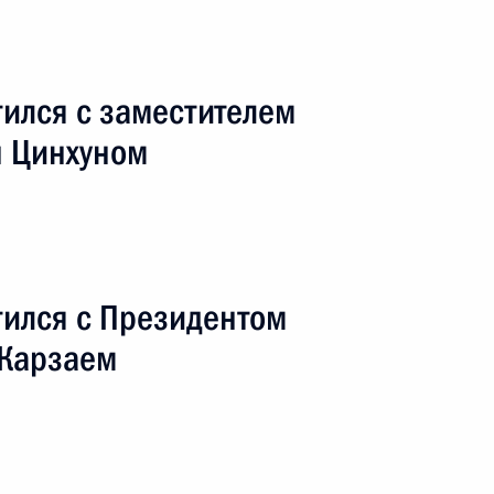
ился с заместителем
н Цинхуном
ть. Посещение железнодорожного паромного
чая поездка
5 событий
тился с Президентом
 Карзаем