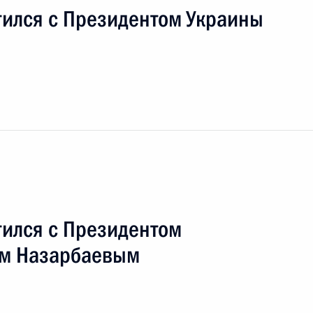
тился с Президентом Украины
тился с Президентом
Королевство Марокко
ом Назарбаевым
ый визит
2 события