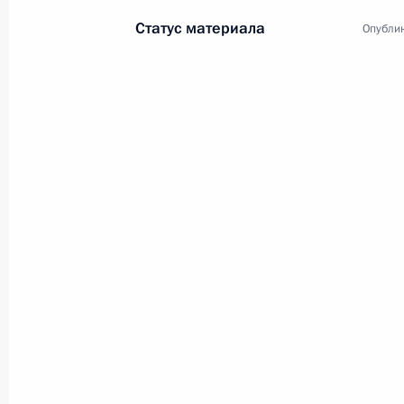
Статус материала
Опублик
1
Поездка в Северо-Зап
Россия
10 января 2013 года
Рабоча