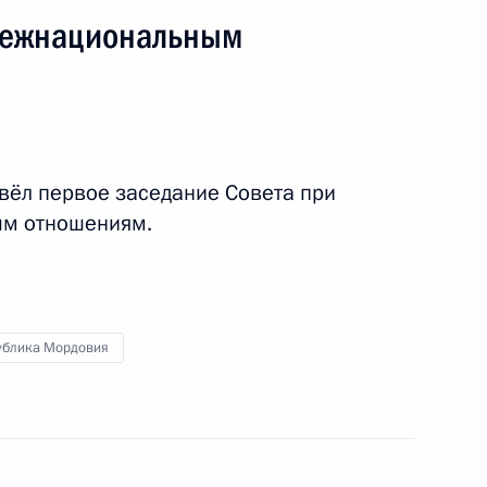
межнациональным
вёл первое заседание Совета при
ым отношениям.
я поездка
1 событие
ублика Мордовия