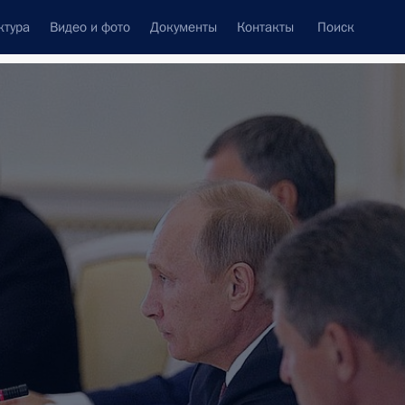
ктура
Видео и фото
Документы
Контакты
Поиск
венный Совет
Совет Безопасности
Комиссии и советы
леграммы
Сведения о Президенте
февраль, 2013
ть следующие материалы
70-летие победы в
я поездка
1 событие