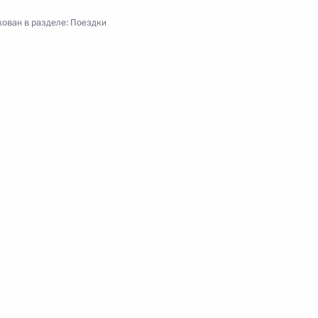
ован в разделе:
Поездки
адный федеральный округ
я поездка
2 события