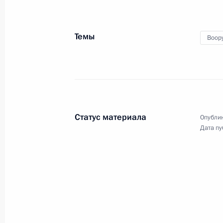
героев»
22 мая 2026 года, 18:35
Москва, Кремль
Темы
Воор
12 мая, вторник
Заявление по поводу успешного ис
12 мая 2026 года, 16:30
Москва, Кремль
Статус материала
Опублик
Дата пу
31 декабря 2025 года, среда
Новогоднее обращение к граждана
31 декабря 2025 года, 23:55
Москва, Кремл