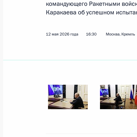
командующего Ракетными войск
Каракаева об успешном испытан
28 июня, воскресенье
Съезд партии «Единая Россия»
12 мая 2026 года
16:30
Москва, Кремль
28 июня 2026 года, 16:10
Москва
23 июня, вторник
Общение с выпускниками военных 
23 июня 2026 года, 14:15
Москва, Кремль
22 мая, пятница
Встреча с выпускниками первого 