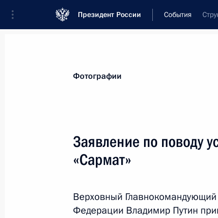
Президент России
События
Стру
Президент
Администрация
Государст
Новости
Стенограммы
Поездки
Те
Фотографии
Рубрикация материалов
Все материалы
Заявление по поводу 
Послания Федеральному Собранию
«Сармат»
Заявления по важнейшим вопросам
Совещания, заседания, рабочие встречи
Верховный Главнокомандующий
Речи и обращения
Федерации Владимир Путин при