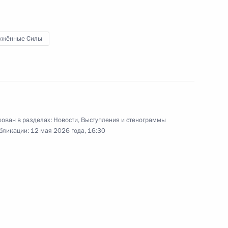
ужённые Силы
пытания ракеты «Сармат»
4
7м
ован в разделах:
Новости
,
Выступления и стенограммы
бликации:
12 мая 2026 года, 16:30
м России
1
9м
ь