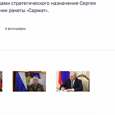
ами стратегического назначения Сергея
ии ракеты «Сармат».
12
17м
4 фотографии
вузов
9
10м
потока программы «Время
16