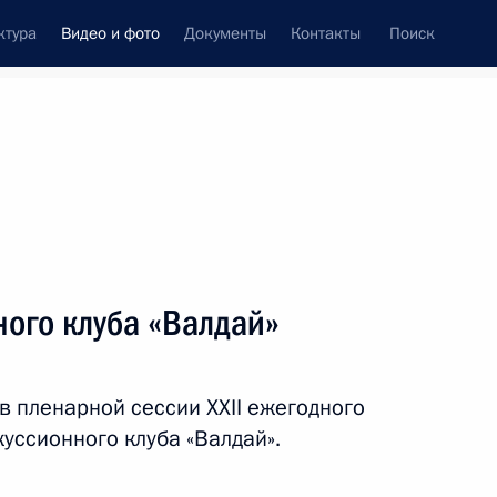
ктура
Видео и фото
Документы
Контакты
Поиск
си
ия, встречи
Встречи со СМИ
октябрь, 2025
ть следующие материалы
ого клуба «Валдай»
Заседание дискуссионного
в пленарной сессии XХII ежегодного
клуба «Валдай»
уссионного клуба «Валдай».