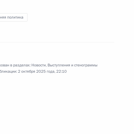
няя политика
25 сентября 2025 года
Аудио, 2 ч.
Владимир Путин прибыл в музей
«Атом» на ВДНХ, где выступил
на заседании Глобального
атомного форума.
ован в разделах:
Новости
,
Выступления и стенограммы
бликации:
2 октября 2025 года, 22:10
ными членами Совета