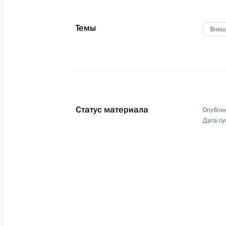
Темы
Внеш
26 сентября 2025 года
Аудио, 28 мин.
Президент в режиме
видеоконференции провёл
встречу с главами 21 субъекта
Российской Федерации,
избранными в ходе единого дня
Статус материала
Опублик
голосования 14 сентября
Дата пу
2025 года.
Совещание с постоян
Безопасности
22 сентября 2025 года
Москва, Кремль