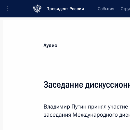
Президент России
События
Стру
Видеозаписи
Фотографии
Аудиозапи
Все материалы
Выступления
Совещан
Аудио
Показа
Заседание дискуссионн
Совещание с руководством
Владимир Путин принял участие 
Министерства обороны
заседания Международного диск
и Генерального штаба