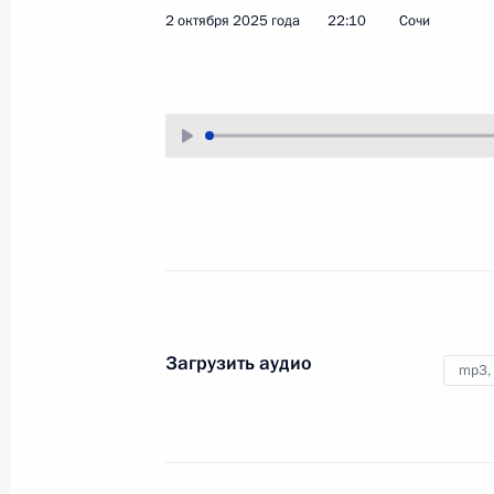
2 октября 2025 года
22:10
Сочи
7 октября 2025 года
Аудио, 6 мин.
В ходе рабочей поездки в Северо-
Западный федеральный округ
Владимир Путин провёл
совещание с руководством
Министерства обороны
и Генерального штаба,
командующими группировками
войск в зоне специальной
военной операции. Во встрече
также принял участие директор
ФСБ Александр Бортников.
Загрузить аудио
mp3,
Встреча с избранными
главами регионов