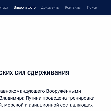
ктура
Видео и фото
Документы
Контакты
Поиск
си
ия, встречи
Встречи со СМИ
декабрь, 2024
ть следующие материалы
ских сил сдерживания
Заседание дискуссионного
Главнокомандующего Вооружёнными
клуба «Валдай»
Владимира Путина проведена тренировка
й, морской и авиационной составляющих