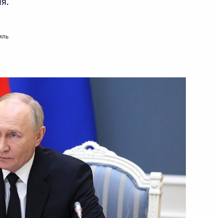
я.
7 ноября 2024 года
Видео, 4 ч.
мль
Съезд Федерации
независимых профсоюзов