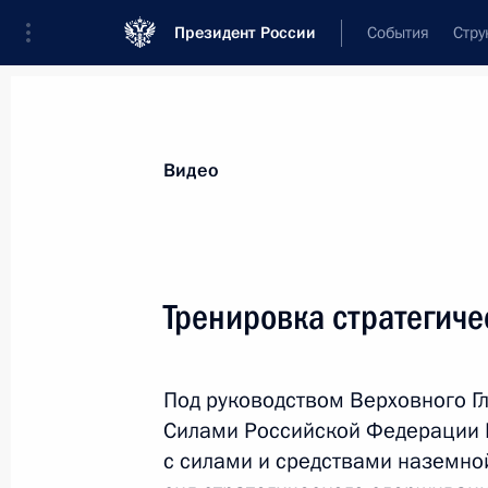
Президент России
События
Стру
Видеозаписи
Фотографии
Аудиозапи
Все материалы
Выступления
Совещан
Видео
Показа
Тренировка стратегиче
Заседание Совета
Под руководством Верховного 
по стратегическому
Силами Российской Федерации 
развитию и национальным
с силами и средствами наземно