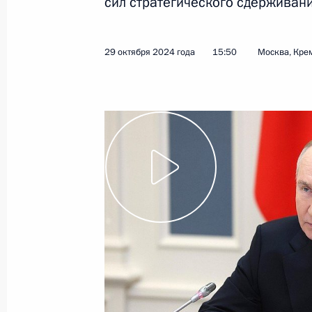
проектам
сил стратегического сдерживани
5 декабря 2024 года
Видео, 2 ч.
29 октября 2024 года
15:50
Москва, Кре
Церемония спуска на воду
атомного ледокола