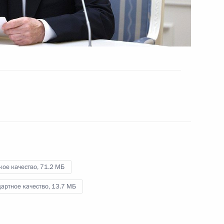
России
29 октября 2024 года
Видео, 18 мин.
кое качество,
71.2 МБ
артное качество,
13.7 МБ
еских сил сдерживания