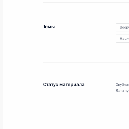
29 октября 2024 года
Москва, Кремль
Темы
Воор
Наци
Статус материала
Опублик
Дата пу