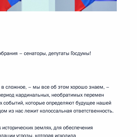
му Собранию
:
26
рания – сенаторы, депутаты Госдумы!
:
55
в сложное, – мы все об этом хорошо знаем, –
период кардинальных, необратимых перемен
х событий, которые определяют будущее нашей
дом из нас лежит колоссальная ответственность.
ого мероприятия по случаю
 исторических землях, для обеспечения
14
6м
а
дации угрозы, которая исходила