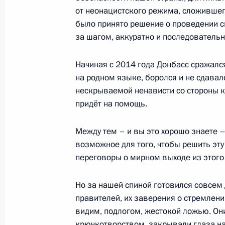
от неонацистского режима, сложившег
8 декабря 2023 года, 15:00
Москва, Кремль
было принято решение о проведении с
за шагом, аккуратно и последователь
12 сентября 2023 года, вторник
Начиная с 2014 года Донбасс сражался
на родном языке, боролся и не сдавал
Пленарное заседание восьмого Во
нескрываемой ненависти со стороны к
форума
придёт на помощь.
12 сентября 2023 года, 11:45
Приморский кр
Между тем – и вы это хорошо знаете 
возможное для того, чтобы решить эт
переговоры о мирном выходе из этого
27 июля 2023 года, четверг
Ответ на вопрос журналиста Перво
Но за нашей спиной готовился совсем
правителей, их заверения о стремлени
27 июля 2023 года, 14:55
Санкт-Петербург
видим, подлогом, жестокой ложью. Он
крючкотворством, закрывали глаза на