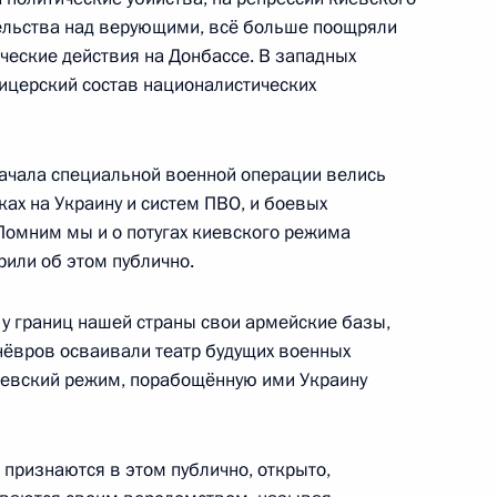
тельства над верующими, всё больше поощряли
ческие действия на Донбассе. В западных
ицерский состав националистических
1
5м
 начала специальной военной операции велись
ах на Украину и систем ПВО, и боевых
 Помним мы и о потугах киевского режима
рили об этом публично.
1
6м
у границ нашей страны свои армейские базы,
нёвров осваивали театр будущих военных
иевский режим, порабощённую ими Украину
ации на фронте
2
3м
 признаются в этом публично, открыто,