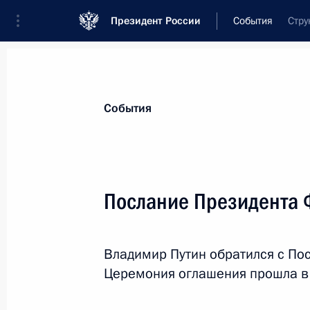
Президент России
События
Стру
Президент
Администрация
Государст
Новости
Стенограммы
Поездки
Те
События
Рубрикация материалов
Все материалы
Послание Президента
Послания Федеральному Собранию
Заявления по важнейшим вопросам
Владимир Путин обратился с По
Совещания, заседания, рабочие встречи
Церемония оглашения прошла в 
Речи и обращения