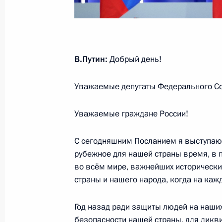
29 февраля 2024 года, четверг
Послание Президента Федерально
29 февраля 2024 года, 14:20
Москва
В.Путин:
Добрый день!
Уважаемые депутаты Федерального Соб
14 декабря 2023 года, четверг
Уважаемые граждане России!
Итоги года с Владимиром Путиным
14 декабря 2023 года, 16:10
Москва
С сегодняшним Посланием я выступаю 
рубежное для нашей страны время, в 
во всём мире, важнейших исторически
страны и нашего народа, когда на каж
8 декабря 2023 года, пятница
Беседа с участниками торжественн
Год назад ради защиты людей на наших
празднования Дня героев Отечеств
безопасности нашей страны, для ликви