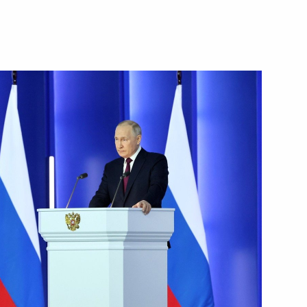
ть следующие материалы
3
5м
1
4м