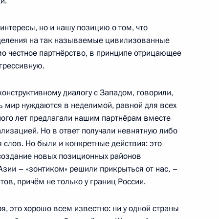
и.
 обороны
интересы, но и нашу позицию о том, что
:
15
деления на так называемые цивилизованные
мо честное партнёрство, в принципе отрицающее
грессивную.
онструктивному диалогу с Западом, говорили,
сь мир нуждаются в неделимой, равной для всех
ому развитию
:
5
много лет предлагали нашим партнёрам вместе
еализацией. Но в ответ получали невнятную либо
ласть, Ново-Огарёво
 слов. Но были и конкретные действия: это
создание новых позиционных районов
зии – «зонтиком» решили прикрыться от нас, –
ов, причём не только у границ России.
сионного клуба «Валдай»
:
23
ря, это хорошо всем известно: ни у одной страны