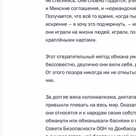
не стесняясь. Они словно гордятся, 
21 июня 2023 года, 15:45
Москва, Кремль
и Минские соглашения, и «нормандски
Получается, что всё то время, когда п
искренне – я хочу это подчеркнуть, –
16 июня 2023 года, пятница
они играли на жизни людей, играли, по 
краплёными картами.
Пленарное заседание Петербургск
экономического форума
Этот отвратительный метод обмана уже
16 июня 2023 года, 17:50
Санкт-Петербург
бессовестно, двулично они вели себя
От этого позора никогда им не отмытьс
них.
21 февраля 2023 года, вторник
За долгие века колониализма, диктата
Послание Президента Федерально
привыкли плевать на весь мир. Оказал
21 февраля 2023 года, 13:50
Москва
они относятся и к народам своих собст
обманули или обманывали баснями о 
Совета Безопасности ООН по Донбассу