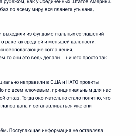
за рубежом, как у Соединённых Штатов Америки.
ласть
и баз по всему миру, вся планета утыкана,
ни выходили из фундаментальных соглашений
 о ракетах средней и меньшей дальности,
ДНР, ЛНР, Запорожской
10
43м
основополагающие соглашения,
ссии
-то они это ведь делали – ничего просто так
ль
ициально направили в США и НАТО проекты
 Но по всем ключевым, принципиальным для нас
ой отказ. Тогда окончательно стало понятно, что
й Федерации
1
14м
ланов дана и останавливаться уже они
ль
нём. Поступающая информация не оставляла