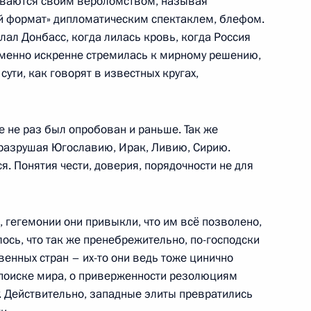
упиваются своим вероломством, называя
й формат» дипломатическим спектаклем, блефом.
ылал Донбасс, когда лилась кровь, когда Россия
 именно искренне стремилась к мирному решению,
сути, как говорят в известных кругах,
ого международного
:
12
 не раз был опробован и раньше. Так же
, разрушая Югославию, Ирак, Ливию, Сирию.
я. Понятия чести, доверия, порядочности не для
, гегемонии они привыкли, что им всё позволено,
му Собранию
:
25
ось, что так же пренебрежительно, по-господски
венных стран – их-то они ведь тоже цинично
поиске мира, о приверженности резолюциям
. Действительно, западные элиты превратились