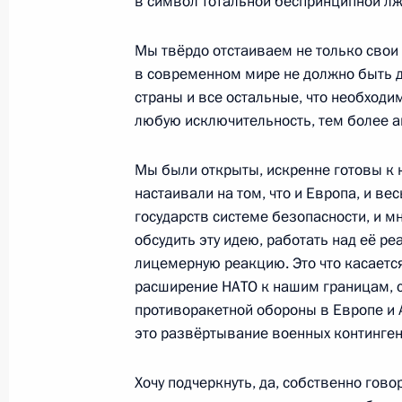
в символ тотальной беспринципной лж
21 декабря 2022 года, среда
Заседание коллегии Министерства
Мы твёрдо отстаиваем не только свои 
в современном мире не должно быть 
21 декабря 2022 года, 16:00
Москва
страны и все остальные, что необходи
любую исключительность, тем более а
15 декабря 2022 года, четверг
Мы были открыты, искренне готовы к к
настаивали на том, что и Европа, и ве
Заседание Совета по стратегическ
государств системе безопасности, и 
и национальным проектам
обсудить эту идею, работать над её р
15 декабря 2022 года, 17:20
Московская об
лицемерную реакцию. Это что касается
расширение НАТО к нашим границам, 
противоракетной обороны в Европе и А
это развёртывание военных контингент
27 октября 2022 года, четверг
Заседание Международного дискус
Хочу подчеркнуть, да, собственно гово