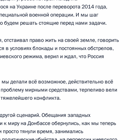
ося на Украине после переворота 2014 года,
пециальной военной операции. И мы шаг
но будем решать стоящие перед нами задачи.
, отстаивал право жить на своей земле, говорить
ся в условиях блокады и постоянных обстрелов,
сточного экономического
:
28
иевского режима, верил и ждал, что Россия
ай, остров Русский
– мы делали всё возможное, действительно всё
у проблему мирными средствами, терпеливо вели
 тяжелейшего конфликта.
го канала
4м
 другой сценарий. Обещания западных
и к миру на Донбассе обернулись, как мы теперь
и просто тянули время, занимались
 политические убийства, на репрессии киевского