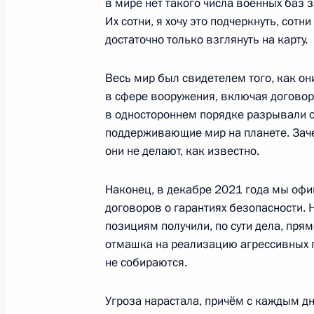
в мире нет такого числа военных баз 
27 октября 2022 года, 20:55
Московская об
Их сотни, я хочу это подчеркнуть, сотн
достаточно только взглянуть на карту.
30 сентября 2022 года, пятница
Весь мир был свидетелем того, как о
в сфере вооружения, включая договор
Подписание договоров о принятии 
в одностороннем порядке разрывали 
и Херсонской областей в состав Ро
поддерживающие мир на планете. Зачем
30 сентября 2022 года, 16:00
Москва, Крем
они не делают, как известно.
Наконец, в декабре 2021 года мы оф
21 сентября 2022 года, среда
договоров о гарантиях безопасности.
позициям получили, по сути дела, прям
Обращение Президента Российско
отмашка на реализацию агрессивных п
21 сентября 2022 года, 09:00
Москва, Крем
не собираются.
Угроза нарастала, причём с каждым д