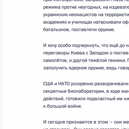
режима против неугодных, на издева
26 июня 2023 года, понедельник
украинских неонацистов на террористи
академиях и училищах натаскивали оф
Обращение к гражданам России
батальонов, поставляли оружие.
26 июня 2023 года, 22:10
Москва, Кремль
И хочу особо подчеркнуть, что ещё до
переговоры Киева с Западом о поставк
24 июня 2023 года, суббота
самолётов, и другой тяжёлой техники.
заполучить ядерное оружие, ведь гово
Обращение к гражданам России
24 июня 2023 года, 10:00
Москва, Кремль
США и НАТО ускоренно разворачивали 
секретные биолаборатории, в ходе ма
действий, готовили подвластный им к
к большой войне.
21 июня 2023 года, среда
Ответ на вопрос журналиста о ситу
И сегодня признаются в этом – они же