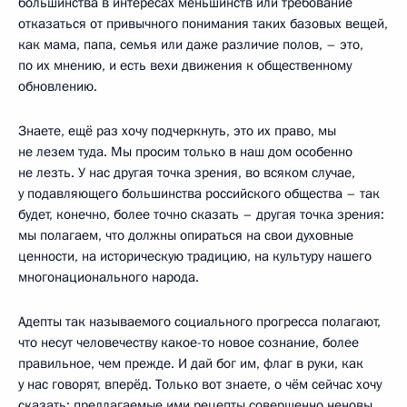
большинства в интересах меньшинств или требование
отказаться от привычного понимания таких базовых вещей,
как мама, папа, семья или даже различие полов, – это,
по их мнению, и есть вехи движения к общественному
обновлению.
Знаете, ещё раз хочу подчеркнуть, это их право, мы
не лезем туда. Мы просим только в наш дом особенно
не лезть. У нас другая точка зрения, во всяком случае,
у подавляющего большинства российского общества – так
будет, конечно, более точно сказать – другая точка зрения:
мы полагаем, что должны опираться на свои духовные
ценности, на историческую традицию, на культуру нашего
многонационального народа.
Адепты так называемого социального прогресса полагают,
что несут человечеству какое-то новое сознание, более
правильное, чем прежде. И дай бог им, флаг в руки, как
у нас говорят, вперёд. Только вот знаете, о чём сейчас хочу
сказать: предлагаемые ими рецепты совершенно неновы,