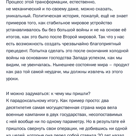
Процесс этой трансформации, естественно,
не механический и по-своему даже, можно сказать,
уникальный. Политическая история, пожалуй, ещё не знает
примеров того, как стабильное мировое устройство
устанавливалось бы без большой войны и не на основе её
итогов, как это было после Второй мировой. Так что у нас
есть возможность создать чрезвычайно благоприятный
прецедент. Попытка сделать это после окончания холодной
войны на основании господства Запада успехом, как мы
видим, не увенчалась. Нынешнее состояние мира – продукт
как раз той самой неудачи, мы должны извлечь из этого
уроки.
И можно задуматься: к чему мы пришли?
К парадоксальному итогу. Как пример просто: два
десятилетия самая могущественная страна мира вела
военные кампании в двух государствах, несопоставимых
с ней вообще ни по одному параметру. Но в результате ей
пришлось свернуть свои операции, не добившись ни одной
из целей, которые она перед собой ставила 20 лет назад,