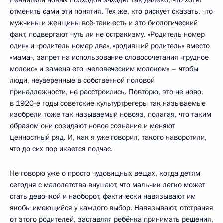
отменить сами эти понятия. Тех же, кто рискует сказать, что
мужчины и женщины всё-таки есть и это биологический
факт, подвергают чуть ли не остракизму. «Родитель номер
один» и «родитель номер два», «родивший родитель» вместо
«мама», запрет на использование словосочетания «грудное
молоко» и замена его «человеческим молоком» – чтобы
люди, неуверенные в собственной половой
принадлежности, не расстроились. Повторю, это не ново,
в 1920-е годы советские культуртрегеры так называемые
изобрели тоже так называемый новояз, полагая, что таким
образом они созидают новое сознание и меняют
ценностный ряд. И, как я уже говорил, такого наворотили,
что до сих пор икается подчас.
Не говорю уже о просто чудовищных вещах, когда детям
сегодня с малолетства внушают, что мальчик легко может
стать девочкой и наоборот, фактически навязывают им
якобы имеющийся у каждого выбор. Навязывают, отстраняя
от этого родителей, заставляя ребёнка принимать решения,