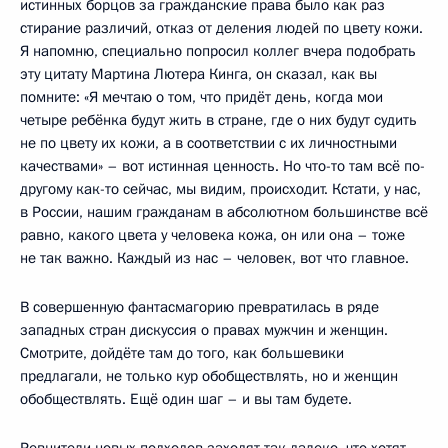
истинных борцов за гражданские права было как раз
стирание различий, отказ от деления людей по цвету кожи.
Я напомню, специально попросил коллег вчера подобрать
эту цитату Мартина Лютера Кинга, он сказал, как вы
помните: «Я мечтаю о том, что придёт день, когда мои
четыре ребёнка будут жить в стране, где о них будут судить
не по цвету их кожи, а в соответствии с их личностными
качествами» – вот истинная ценность. Но что-то там всё по-
другому как-то сейчас, мы видим, происходит. Кстати, у нас,
в России, нашим гражданам в абсолютном большинстве всё
равно, какого цвета у человека кожа, он или она – тоже
не так важно. Каждый из нас – человек, вот что главное.
В совершенную фантасмагорию превратилась в ряде
западных стран дискуссия о правах мужчин и женщин.
Смотрите, дойдёте там до того, как большевики
предлагали, не только кур обобществлять, но и женщин
обобществлять. Ещё один шаг – и вы там будете.
Ревнители новых подходов заходят так далеко, что хотят