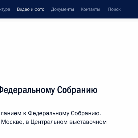
ктура
Видео и фото
Документы
Контакты
Поиск
си
встречи
Церемонии
май, 2021
ть следующие материалы
 Федеральному Собранию
сной площади
сланием к Федеральному Собранию.
 Москве, в Центральном выставочном
адь
52 фото