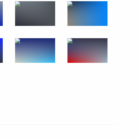
 Федеральному Собранию
то