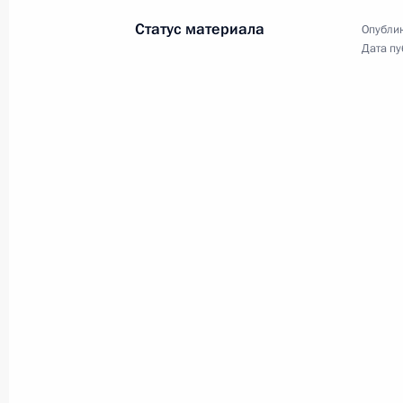
Статус материала
Опублик
Дата пу
Концерт в честь годо
с Россией
18 марта 2021 года
Москва
3 фото