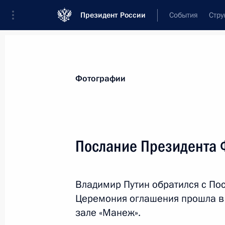
Президент России
События
Стру
Видеозаписи
Фотографии
Аудиозапи
Все материалы
Поездки
Совещания, 
Фотографии
Показа
Послание Президента
Парад Победы на Кра
Владимир Путин обратился с По
Церемония оглашения прошла в
зале «Манеж».
9 мая 2021 года
Москва, Красная площ