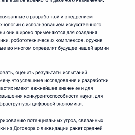
 аппаратов военного и двойного назначения.
 связанные с разработкой и внедрением
ехнологии с использованием искусственного
 дни они широко применяются для создания
ики, робототехнических комплексов, оружия
19
41м
рые во многом определят будущее нашей армии
вать, оценить результаты испытаний
мечу, что успешные исследования и разработки
ластях имеют важнейшее значение и для
оссийской Федерации
9
11м
повышения конкурентоспособности науки, для
асть, Ново-Огарёво
нфраструктуры цифровой экономики.
арированию потенциальных угроз, связанных
и из Договора о ликвидации ракет средней