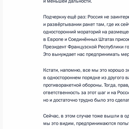
и меньшей дальности.
Инвестиционный форум «Россия зо
Подчеркну ещё раз: Россия не заинте
20 ноября 2019 года, 15:20
Москва
и развёртывании ракет там, где их сей
односторонний мораторий на размеще
в Европе и Соединённых Штатах присое
30 октября 2019 года, среда
Президент Французской Республики гос
Это вынуждает нас предпринимать мер
Российско-венгерские переговоры
30 октября 2019 года, 20:45
Будапешт
Кстати, напомню, все мы это хорошо 
в одностороннем порядке из другого 
противоракетной обороны. Тогда, прав
24 октября 2019 года, четверг
ответственность за этот шаг и на Рос
но и достаточно трудно было это сделат
Заявления президентов России и Ег
саммита Россия – Африка
Сейчас, в этом случае тоже вышли в о
24 октября 2019 года, 17:10
Сочи
мы это видим, предпринимаются попыт