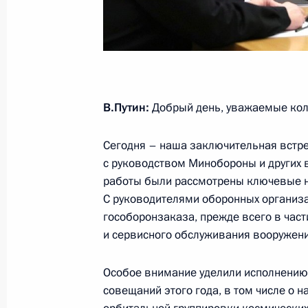
5 декабря 2019 года, четверг
Совещание с руководством Минобо
5 декабря 2019 года, 18:50
Сочи
В.Путин:
Добрый день, уважаемые кол
3 декабря 2019 года, вторник
Сегодня – наша заключительная встр
с руководством Минобороны и других в
Совещание с руководством Минобо
работы были рассмотрены ключевые н
3 декабря 2019 года, 16:10
Сочи
С руководителями оборонных организ
гособоронзаказа, прежде всего в част
и сервисного обслуживания вооружени
28 ноября 2019 года, четверг
Особое внимание уделили исполнению 
Саммит ОДКБ
совещаний этого года, в том числе о 