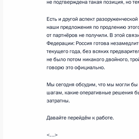
не подтверждена такая позиция, но т
Есть и другой аспект разоруженческой 
Саммит Россия – Африка
наши предложения по продлению этого
24 октября 2019 года, 17:00
Сочи
от партнёров не получили. В этой свя
Федерации: Россия готова незамедлит
текущего года, без всяких предварите
не было потом никакого двойного, тро
Заключительное слово на пленарн
говорю это официально.
Россия – Африка
24 октября 2019 года, 17:00
Сочи
Мы сегодня обсудим, что мы могли б
шагам, какие оперативные решения б
затратны.
22 октября 2019 года, вторник
Давайте перейдём к работе.
Заявления для прессы по итогам ро
переговоров
<…>