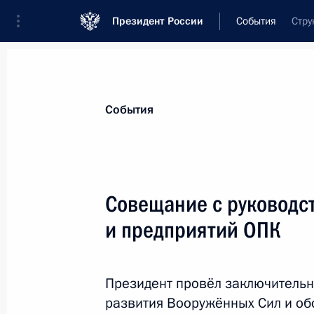
Президент России
События
Стру
Президент
Администрация
Государст
Новости
Стенограммы
Поездки
Те
События
Рубрикация материалов
Все материалы
Совещание с руковод
Послания Федеральному Собранию
и предприятий ОПК
Заявления по важнейшим вопросам
Совещания, заседания, рабочие встречи
Президент провёл заключительн
Речи и обращения
развития Вооружённых Сил и о