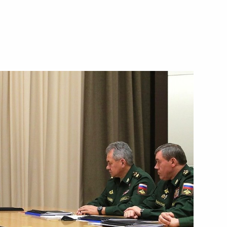
ть следующие материалы
о Суда
4
18м
ласть, Ново-Огарёво
ионного комитета «Победа»
14
51м
ь