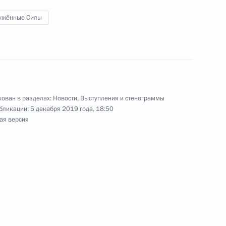
од
ужённые Силы
 неделя»
:
9
ован в разделах:
Новости
,
Выступления и стенограммы
бликации:
5 декабря 2019 года, 18:50
ая версия
ик
 вопросы журналистов
1
51м
ав государств – гарантов
 сирийскому урегулированию