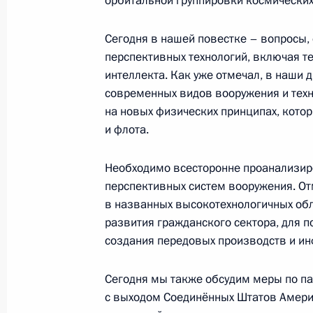
орбитальной группировки космических
28 ноября 2019 года, 12:30
Бишкек
Сегодня в нашей повестке – вопросы,
перспективных технологий, включая т
23 ноября 2019 года, суббота
интеллекта. Как уже отмечал, в наши
современных видов вооружения и техн
Съезд партии «Единая Россия»
на новых физических принципах, кото
23 ноября 2019 года, 14:45
Москва
и флота.
Необходимо всесторонне проанализиро
22 ноября 2019 года, пятница
перспективных систем вооружения. От
в названных высокотехнологичных об
Заседание Совета Безопасности Р
развития гражданского сектора, для 
22 ноября 2019 года, 14:00
Московская обл
создания передовых производств и и
Сегодня мы также обсудим меры по п
с выходом Соединённых Штатов Америк
20 ноября 2019 года, среда