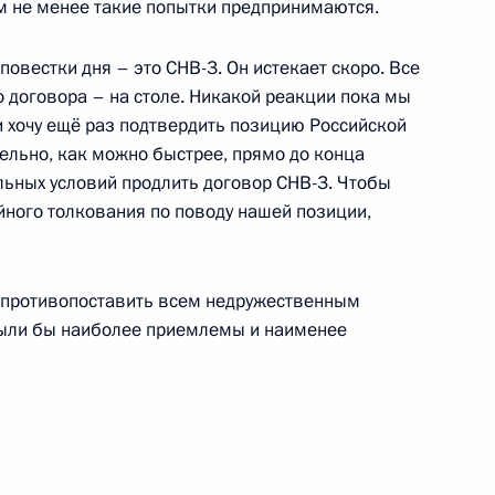
ем не менее такие попытки предпринимаются.
повестки дня – это СНВ-3. Он истекает скоро. Все
:
18
 договора – на столе. Никакой реакции пока мы
зи хочу ещё раз подтвердить позицию Российской
ельно, как можно быстрее, прямо до конца
льных условий продлить договор СНВ-3. Чтобы
йного толкования по поводу нашей позиции,
ом заседании саммита
6м
ы противопоставить всем недружественным
ыли бы наиболее приемлемы и наименее
ссийско-турецких
9
18м