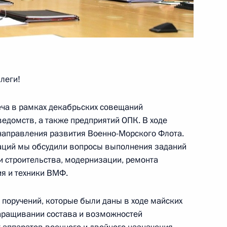
роны и предприятий ОПК
3
4м
леги!
еча в рамках декабрьских совещаний
едомств, а также предприятий ОПК. В ходе
роны и предприятий ОПК
6
5м
аправления развития Военно-Морского Флота.
аций мы обсудили вопросы выполнения заданий
и строительства, модернизации, ремонта
я и техники ВМФ.
поручений, которые были даны в ходе майских
13
11м
наращивании состава и возможностей