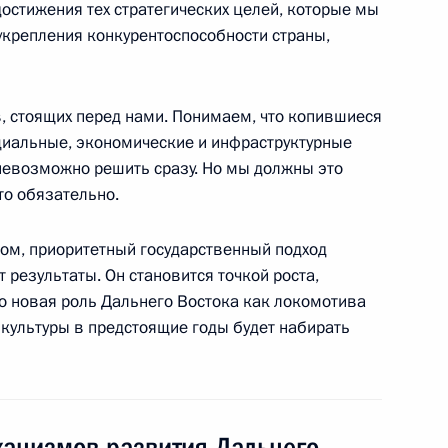
остижения тех стратегических целей, которые мы
укрепления конкурентоспособности страны,
 стоящих перед нами. Понимаем, что копившиеся
циальные, экономические и инфраструктурные
невозможно решить сразу. Но мы должны это
ы журналистов
то обязательно.
7
19м
ом, приоритетный государственный подход
 результаты. Он становится точкой роста,
то новая роль Дальнего Востока как локомотива
отрудничества
8
7м
 культуры в предстоящие годы будет набирать
ханизмов развития Дальнего