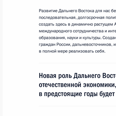
19 июля 2018 года, четверг
Развитие Дальнего Востока для нас бе
последовательная, долгосрочная полит
Совещание послов и постоянных пр
создать здесь в динамично растущем 
19 июля 2018 года, 14:10
Москва
международного сотрудничества и инте
образования, науки и культуры. Созда
граждан России, дальневосточников, и
в полной мере реализовать себя.
16 июля 2018 года, понедельник
Пресс-конференция по итогам пере
и США
Новая роль Дальнего Вост
16 июля 2018 года, 18:35
Хельсинки
отечественной экономики,
в предстоящие годы будет
19 июня 2018 года, вторник
Заявления для прессы по итогам з