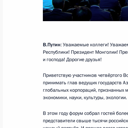
18 октября 2018 года, четверг
Заседание дискуссионного клуба «
18 октября 2018 года, 17:50
Сочи
В.Путин
: Уважаемые коллеги! Уважае
Республики! Президент Монголии! Пр
12 сентября 2018 года, среда
и господа! Дорогие друзья!
Пленарное заседание Восточного 
Приветствую участников четвёртого В
12 сентября 2018 года, 10:45
Владивосток
принимать глав ведущих государств Аз
глобальных корпораций, признанных м
экономики, науки, культуры, экологии.
29 августа 2018 года, среда
В этом году форум собрал гостей боле
Обращение Президента к граждана
представители свыше тысячи российск