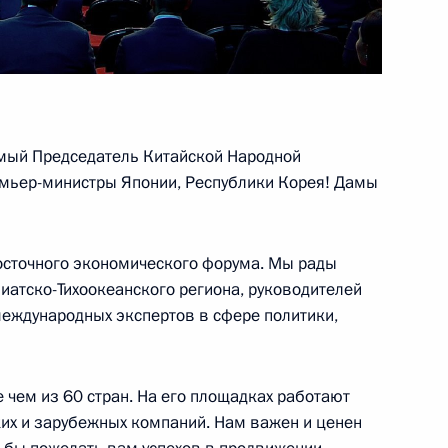
Валдай»
:
11
мый Председатель Китайской Народной
емьер-министры Японии, Республики Корея! Дамы
экономического форума
:
8
осточного экономического форума. Мы рады
иатско-Тихоокеанского региона, руководителей
еждународных экспертов в сфере политики,
е чем из 60 стран. На его площадках работают
м России
1
30м
их и зарубежных компаний. Нам важен и ценен