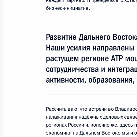
каждый партнёр. И прежде всего хоте
29 августа 2018 года, 12:00
бизнес-инициатив.
12 августа 2018 года, воскресенье
Развитие Дальнего Восток
Заявление Владимира Путина по ит
Наши усилия направлены 
саммита
растущем регионе АТР мо
12 августа 2018 года, 14:00
Актау
сотрудничества и интегра
активности, образования, 
27 июля 2018 года, пятница
Встреча лидеров БРИКС с главами
Рассчитываю, что встречи во Владиво
государств
налаживания надёжных деловых связей
27 июля 2018 года, 12:15
Йоханнесбург
регионах России и, конечно же, здесь
экономики на Дальнем Востоке мы и о