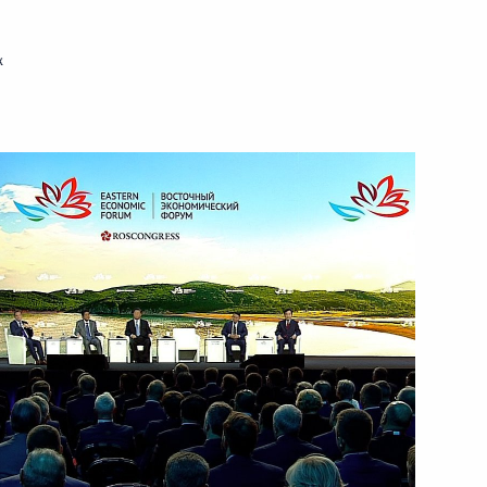
к
ть следующие материалы
оссийской Федерации
2
4м
асть, Ново-Огарёво
вёт!»
10
58м