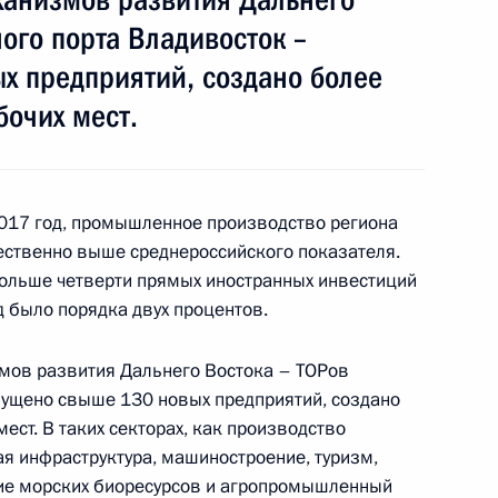
ного порта Владивосток –
ным
:
30
х предприятий, создано более
очих мест.
о 2017 год, промышленное производство региона
ого международного
:
14
щественно выше среднероссийского показателя.
больше четверти прямых иностранных инвестиций
д было порядка двух процентов.
мов развития Дальнего Востока – ТОРов
пущено свыше 130 новых предприятий, создано
ест. В таких секторах, как производство
рийских переговоров
3
4м
ая инфраструктура, машиностроение, туризм,
ие морских биоресурсов и агропромышленный