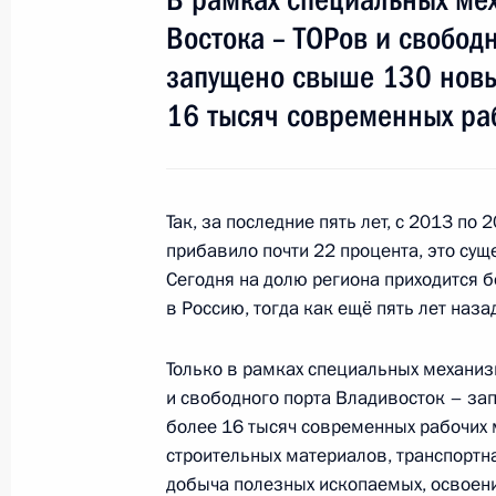
Востока – ТОРов и свобод
Прямая линия с Владимиром Пути
запущено свыше 130 новы
7 июня 2018 года, 16:30
Москва
16 тысяч современных раб
25 мая 2018 года, пятница
Так, за последние пять лет, с 2013 п
Пленарное заседание Петербургск
прибавило почти 22 процента, это су
экономического форума
Сегодня на долю региона приходится 
25 мая 2018 года, 18:00
Санкт-Петербург
в Россию, тогда как ещё пять лет наза
Только в рамках специальных механиз
и свободного порта Владивосток – за
17 мая 2018 года, четверг
более 16 тысяч современных рабочих м
Заявления по итогам российско-си
строительных материалов, транспортн
добыча полезных ископаемых, освоен
17 мая 2018 года, 21:35
Сочи