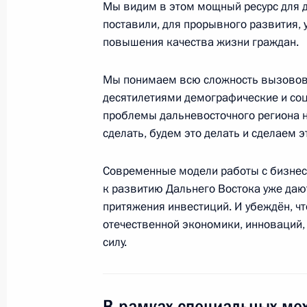
Мы видим в этом мощный ресурс для д
Союзного государства
поставили, для прорывного развития, 
19 июня 2018 года, 20:00
Минск
повышения качества жизни граждан.
Мы понимаем всю сложность вызовов,
десятилетиями демографические и со
10 июня 2018 года, воскресенье
проблемы дальневосточного региона 
Владимир Путин ответил на вопрос
сделать, будем это делать и сделаем э
10 июня 2018 года, 09:30
Циндао
Современные модели работы с бизнес
к развитию Дальнего Востока уже дают
притяжения инвестиций. И убеждён, ч
Саммит Шанхайской организации с
отечественной экономики, инноваций,
силу.
10 июня 2018 года, 09:00
Циндао
В рамках специальных ме
7 июня 2018 года, четверг