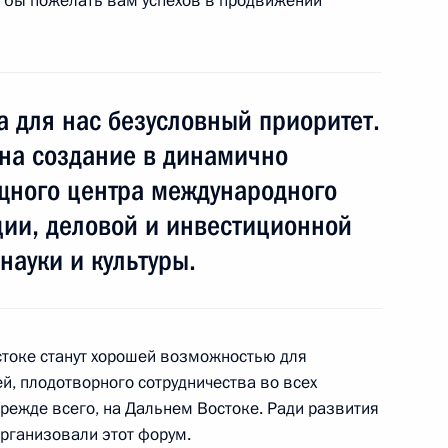
л бы пожелать вам успехов в продвижении
а для нас безусловный приоритет.
огам Пятого каспийского
1
4м
на создание в динамично
щного центра международного
ции, деловой и инвестиционной
науки и культуры.
 делегаций приглашённых
11
6м
стоке станут хорошей возможностью для
, плодотворного сотрудничества во всех
 прежде всего, на Дальнем Востоке. Ради развития
рганизовали этот форум.