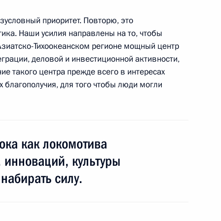
зусловный приоритет. Повторю, это
ика. Наши усилия направлены на то, чтобы
едставителей России
5
16м
Азиатско-Тихоокеанском регионе мощный центр
грации, деловой и инвестиционной активности,
ние такого центра прежде всего в интересах
х благополучия, для того чтобы люди могли
говоров президентов России
11
46м
ока как локомотива
 инноваций, культуры
 набирать силу.
аседания Высшего Госсовета
1
8м