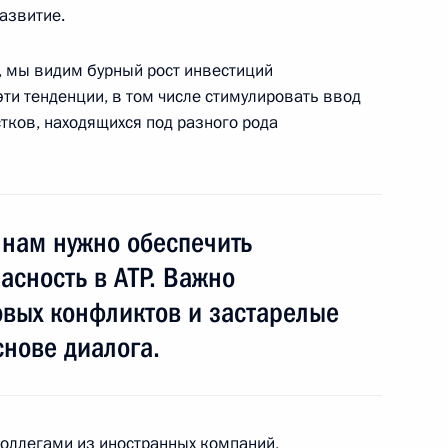
азвитие.
е, мы видим бурный рост инвестиций
ти тенденции, в том числе стимулировать ввод
тков, находящихся под разного рода
едевым
2
 нам нужно обеспечить
асность в АТР. Важно
ди
:
73
овых конфликтов и застарелые
ощадь
снове диалога.
коллегами из иностранных компаний,