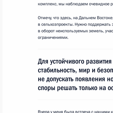
комплекс, мы наблюдаем очевидное р
Отмечу, что здесь, на Дальнем Восток
15 мая 2018 года, вторник
в сельхозпроекты. Нужно поддержать э
в оборот неиспользуемых земель, учас
Рабочая встреча с Дмитрием Медв
ограничениями.
15 мая 2018 года, 20:15
Сочи
Для устойчивого развития
9 мая 2018 года, среда
стабильность, мир и безоп
Военный парад на Красной площа
не допускать появления н
9 мая 2018 года, 11:10
Москва, Красная пл
споры решать только на о
8 мая 2018 года, вторник
Вчера у меня была встреча с нашими 