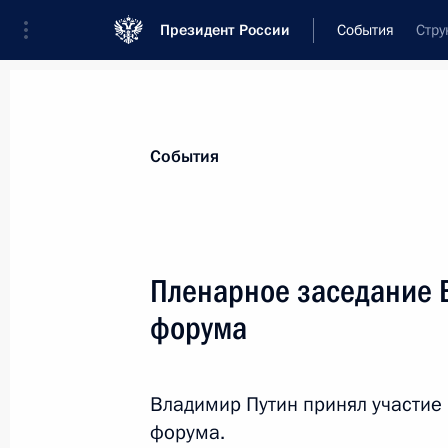
Президент России
События
Стру
Президент
Администрация
Государст
Новости
Стенограммы
Поездки
Те
События
Рубрикация материалов
Все материалы
Пленарное заседание 
Послания Федеральному Собранию
форума
Заявления по важнейшим вопросам
Совещания, заседания, рабочие встречи
Владимир Путин принял участие
Речи и обращения
форума.