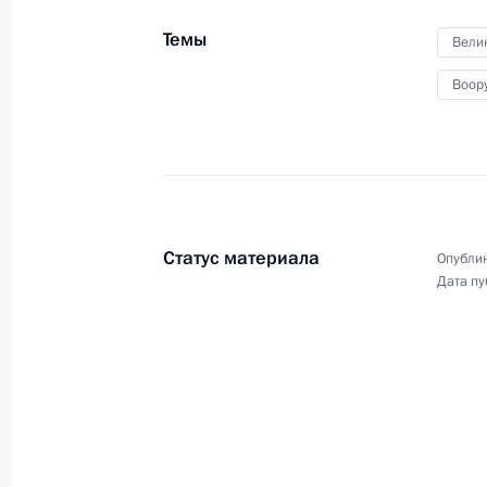
Темы
Вели
Воор
Начало заседания Высшего
Евразийского
экономического совета
в узком составе
Статус материала
Опублик
Дата пу
14 мая 2018 года
Видео, 3 мин.