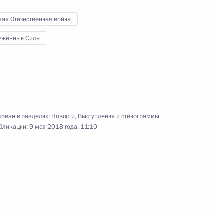
кая Отечественная война
ужённые Силы
Президент принял участие
в гала-матче Ночной
хоккейной лиги
ован в разделах:
Новости
,
Выступления и стенограммы
бликации:
9 мая 2018 года, 11:10
10 мая 2018 года
Видео, 2 мин.