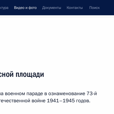
ктура
Видео и фото
Документы
Контакты
Поиск
си
ия, встречи
Встречи со СМИ
май, 2018
ть следующие материалы
сной площади
российско-сирийских
на военном параде в ознаменование 73-й
течественной войне 1941–1945 годов.
ин.