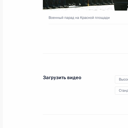
Военный парад на Красной площади
Совещание по вопросам
развития Вооружённых Сил
18 мая 2018 года
Видео, 4 мин.
Загрузить видео
Высо
Станд