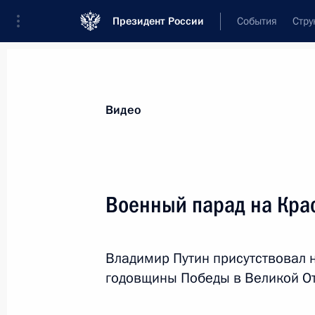
Президент России
События
Стру
Видеозаписи
Фотографии
Аудиозапи
Все материалы
Выступления
Совещан
Видео
Показа
Военный парад на Кра
Заявления по итогам 
Владимир Путин присутствовал 
переговоров
годовщины Победы в Великой О
17 мая 2018 года
Сочи
Видео, 4 м