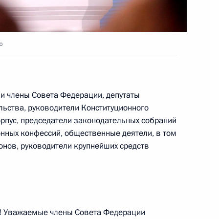
азвития конкуренции
:
8
ю
и члены Совета Федерации, депутаты
льства, руководители Конституционного
орпус, председатели законодательных собраний
2
6м
нных конфессий, общественные деятели, в том
онов, руководители крупнейших средств
м России
1
2м
! Уважаемые члены Совета Федерации