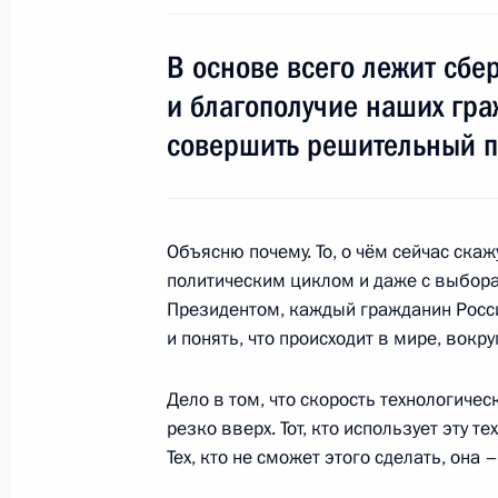
11 ноября 2017 года, суббота
В основе всего лежит сбе
и благополучие наших гра
Во Вьетнаме завершился саммит А
совершить решительный 
11 ноября 2017 года, 13:30
Дананг
26 октября 2017 года, четверг
Объясню почему. То, о чём сейчас скаж
политическим циклом и даже с выбора
Заседание Совета Безопасности
Президентом, каждый гражданин Росс
26 октября 2017 года, 14:30
Москва, Кремл
и понять, что происходит в мире, вокр
Дело в том, что скорость технологиче
резко вверх. Тот, кто использует эту 
Церемония представления офицеро
Тех, кто не сможет этого сделать, она –
командные должности