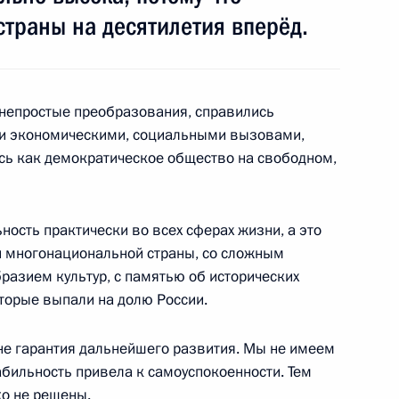
му Собранию
страны на десятилетия вперёд.
:
22
непростые преобразования, справились
ми экономическими, социальными вызовами,
ись как демократическое общество на свободном,
 по итогам спецоперации
10
9м
ность практически во всех сферах жизни, а это
й многонациональной страны, со сложным
разием культур, с памятью об исторических
оторые выпали на долю России.
к
ерального Собрания
 не гарантия дальнейшего развития. Мы не имеем
12
52м
табильность привела к самоуспокоенности. Тем
ь
о не решены.