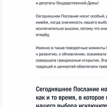
16 марта 2018 года, 09:00
и депутаты Государственной Думы!
Сегодняшнее Послание носит особый, р
5 марта 2018 года, понедельник
живём, когда значимость нашего выбо
исключительно высоки, потому что он
Заседание коллегии Федеральной 
вперёд.
5 марта 2018 года, 14:00
Москва
Именно в такие поворотные моменты 
к развитию, к обновлению, осваивала 
совершала грандиозные открытия. Эта
2 марта 2018 года, пятница
традиций и ценностей обеспечили пре
Медиафорум региональных и мест
2 марта 2018 года, 20:00
Калининград
Сегодняшнее Послание но
как и то время, в которое
1 марта 2018 года, четверг
нашего выбора исключител