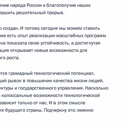
ение народа России и благополучие наших
ими военными на авиабазе
3
18м
вершить решительный прорыв.
о создан. И потому сегодня мы можем ставить
с уже есть опыт реализации масштабных программ
а показала свою устойчивость, а достигнутая
ация открывает новые возможности для
 Хмеймим в Сирии
30
9м
го роста.
ется громадный технологический потенциал,
щий рывок в повышении качества жизни людей,
ктуры и государственного управления. Насколько
 колоссальные возможности технологической
тил Россию с рабочим
8
3м
зависит только от нас. И в этом смысле
 будущего страны. Подчеркну это: именно