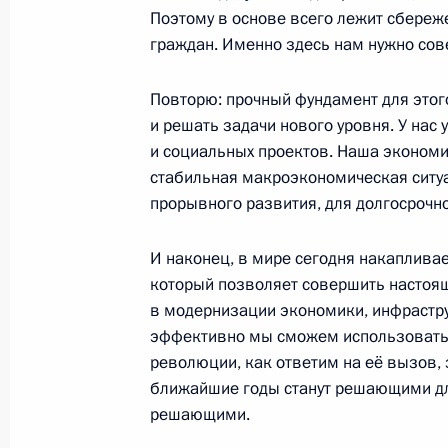
Поэтому в основе всего лежит сбереж
Встреча с российскими и сирийск
граждан. Именно здесь нам нужно со
Хмеймим
11 декабря 2017 года, 13:20
Сирия
Повторю: прочный фундамент для этог
и решать задачи нового уровня. У на
и социальных проектов. Наша экономик
стабильная макроэкономическая ситу
Владимир Путин посетил авиабазу
прорывного развития, для долгосрочно
11 декабря 2017 года, 13:00
Сирия
И наконец, в мире сегодня накаплива
который позволяет совершить настоя
21 ноября 2017 года, вторник
в модернизации экономики, инфрастру
эффективно мы сможем использовать
Президент Сирии Башар Асад посе
революции, как ответим на её вызов, 
визитом
ближайшие годы станут решающими для
21 ноября 2017 года, 08:00
Сочи
решающими.