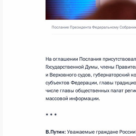
5 апреля 2018 года, четверг
Заседание Госсовета по вопросу р
Послание Президента Федеральному Собрани
5 апреля 2018 года, 15:30
Москва, Кремль
На оглашении Послания присутствовал
23 марта 2018 года, пятница
Государственной Думы, члены Правите
Обращение к гражданам России
и Верховного судов, губернаторский к
субъектов Федерации, главы традицио
23 марта 2018 года, 13:00
числе главы общественных палат реги
массовой информации.
16 марта 2018 года, пятница
* * *
Обращение Президента к граждана
В.Путин:
Уважаемые граждане России