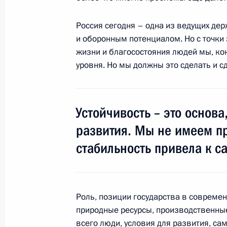
Россия сегодня – одна из ведущих д
23 декабря 2017 года, суббота
и оборонным потенциалом. Но с точки
жизни и благосостояния людей мы, ко
Съезд партии «Единая Россия»
уровня. Но мы должны это сделать и с
23 декабря 2017 года, 14:20
Москва
Устойчивость – это основа
19 декабря 2017 года, вторник
развития. Мы не имеем пр
Встреча с руководителями органов
стабильность привела к с
стран СНГ
19 декабря 2017 года, 16:00
Москва, Кремл
Роль, позиции государства в современ
природные ресурсы, производственные
11 декабря 2017 года, понедельни
всего люди, условия для развития, са