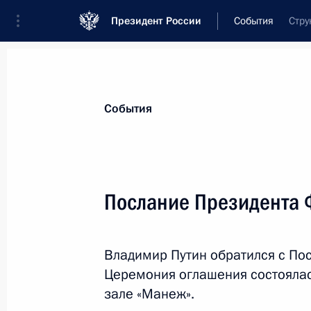
Президент России
События
Стру
Президент
Администрация
Государст
Новости
Стенограммы
Поездки
Те
События
Рубрикация материалов
Все материалы
Послание Президента
Послания Федеральному Собранию
Заявления по важнейшим вопросам
Владимир Путин обратился с По
Совещания, заседания, рабочие встречи
Церемония оглашения состоялас
Речи и обращения
зале «Манеж».