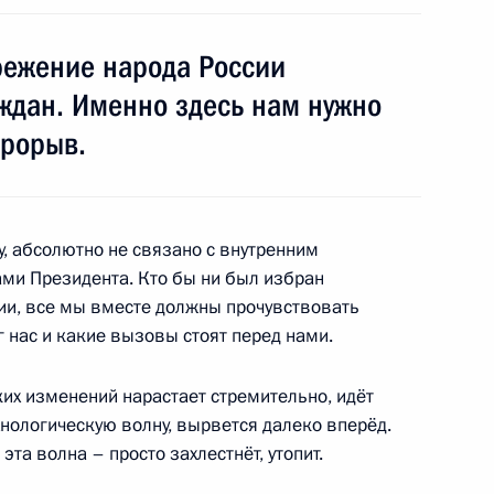
режение народа России
ждан. Именно здесь нам нужно
ТЭС
15
29м
прорыв.
у, абсолютно не связано с внутренним
ми Президента. Кто бы ни был избран
6
7м
ии, все мы вместе должны прочувствовать
ь
уг нас и какие вызовы стоят перед нами.
ских изменений нарастает стремительно, идёт
технологическую волну, вырвется далеко вперёд.
в, назначенных на высшие
9
8м
 эта волна – просто захлестнёт, утопит.