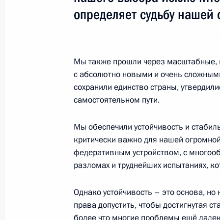
Послание Президента Федерально
определяет судьбу нашей 
1 марта 2018 года, 14:00
Москва
Мы также прошли через масштабные, 
30 января 2018 года, вторник
с абсолютно новыми и очень сложны
сохранили единство страны, утвердил
Военно-практическая конференция
самостоятельном пути.
в Сирии
30 января 2018 года, 18:00
Москва
Мы обеспечили устойчивость и стабиль
критически важно для нашей огромно
федеративным устройством, с многооб
разломах и труднейших испытаниях, к
25 декабря 2017 года, понедельни
Встреча с руководством палат Фед
Однако устойчивость – это основа, но
права допустить, чтобы достигнутая с
25 декабря 2017 года, 20:10
Москва, Кремл
более что многие проблемы ещё далек