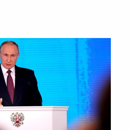
ть следующие материалы
:
9
г
8
9м