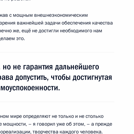
ержав с мощным внешнеэкономическим
 зрения важнейшей задачи обеспечения качества
нечно же, ещё не достигли необходимого нам
13
25м
делаем это.
, но не гарантия дальнейшего
ава допустить, чтобы достигнутая
 безопасности и спецслужб
5
4м
амоуспокоенности.
ь
ном мире определяют не только и не столько
 мощности, – я говорил уже об этом, – а прежде
к
мореализации, творчества каждого человека.