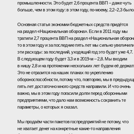
промышленности. Это будет 2,6 процента ВВП – даже чуть
больше, чем в этом году: в этом году, по-моему, 2,2–2,3 было
Основная статья экономии бюджетных средств придётся
на раздел «Национальная оборона». Если в 2011 году мы
тратили 2,7 процента ВВП на раздел «Национальная оборон
то в этом году и за последние пять лет мы сильно увеличил
эти расходы: за последний, уходящий год это будет уже 4,7.
В следующем году будет 3,3 и в 2019‑м – 2,8. Мы входим
в нишу 2,8 и на протяжении нескольких лет будем её держат
Это не отразится на наших планах по укреплению
обороноспособности, потому что, повторяю, мы в предыдущ
пять лет достаточно много средств направили. И что очень
важно, мы в этом году погасили долги перед оборонными
предприятиями, что дало нам возможность сохранить те
параметры, о которых я сказал.
Мы продаём части пакетов госпредприятий не потому, что
не хватает денег на конкретные какие-то направления