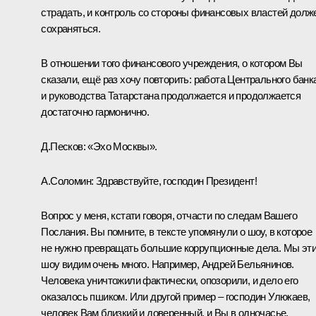
страдать, и контроль со стороны финансовых властей долж
сохраняться.
В отношении того финансового учреждения, о котором Вы
сказали, ещё раз хочу повторить: работа Центрального банк
и руководства Татарстана продолжается и продолжается
достаточно гармонично.
Д.Песков:
«Эхо Москвы».
А.Соломин:
Здравствуйте, господин Президент!
Вопрос у меня, кстати говоря, отчасти по следам Вашего
Послания. Вы помните, в тексте упомянули о шоу, в которое
не нужно превращать большие коррупционные дела. Мы эт
шоу видим очень много. Например, Андрей Бельянинов.
Человека уничтожили фактически, опозорили, и дело его
оказалось пшиком. Или другой пример – господин Улюкаев,
человек Вам близкий и доверенный, и Вы в одночасье,