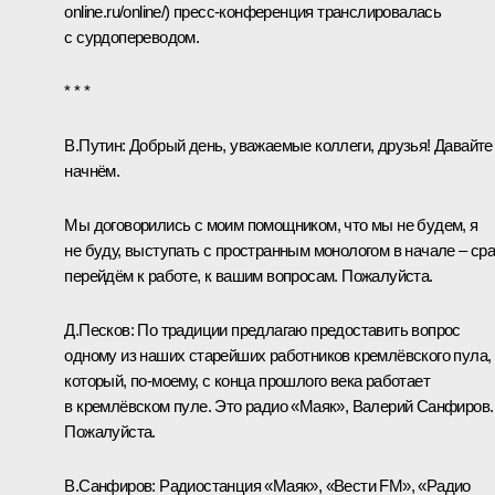
online.ru/online/
) пресс-конференция транслировалась
с сурдопереводом.
* * *
В.Путин:
Добрый день, уважаемые коллеги, друзья! Давайте
начнём.
Мы договорились с моим помощником, что мы не будем, я
не буду, выступать с пространным монологом в начале – ср
перейдём к работе, к вашим вопросам. Пожалуйста.
Д.Песков:
По традиции предлагаю предоставить вопрос
одному из наших старейших работников кремлёвского пула,
который, по-моему, с конца прошлого века работает
в кремлёвском пуле. Это радио «Маяк», Валерий Санфиров.
Пожалуйста.
В.Санфиров:
Радиостанция «Маяк», «Вести FM», «Радио