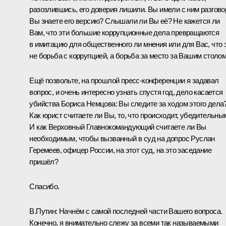
разозлившись, его доверия лишили. Вы имели с ним разгово
Вы знаете его версию? Слышали ли Вы её? Не кажется ли
Вам, что эти большие коррупционные дела превращаются
в имитацию для общественного ли мнения или для Вас, что 
не борьба с коррупцией, а борьба за место за Вашим столо
Ещё позвольте, на прошлой пресс-конференции я задавал
вопрос, и очень интересно узнать спустя год, дело касается
убийства Бориса Немцова: Вы следите за ходом этого дела
Как юрист считаете ли Вы, то, что происходит, убедительны
И как Верховный Главнокомандующий считаете ли Вы
необходимым, чтобы вызванный в суд на допрос Руслан
Геремеев, офицер России, на этот суд, на это заседание
пришёл?
Спасибо.
В.Путин:
Начнём с самой последней части Вашего вопроса.
Конечно, я внимательно слежу за всеми так называемыми