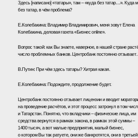
Здесь [написано] «татары», там – «куда без татар…». Куда 
без татар, в чём проблема?
Е.Колебакина:
Владимир Владимирович, меня зовут Елена
Колебакина, деловая газета «Бизнес online».
Вопрос такой: как Вы знаете, наверное, в нашей стране раст
число проблемных банков. Центробанк постоянно отзывае
В.Путин:
При чём здесь татары? Хитрая какая.
Е.Колебакина:
Подождите, продолжение будет.
Центробанк постоянно отзывает лицензии и вводит моратор
на проведение расчётов, и этот процесс затронул в том чис
и Татарстан. Понятно, что вкладчики – физические лица, им
средства вернутся в рамках закона, в рамках этой суммы –
1400 тысяч, а вот малые предприятия, малый бизнес,
о котором Вы так ратуете, они же банкротятся, они в третьей