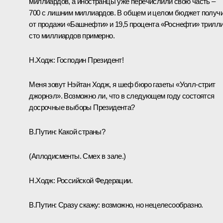
миллиардов, а иностранцы уже перечислили свою часть –
700 с лишним миллиардов. В общем и целом бюджет получ
от продажи «Башнефти» и 19,5 процента «Роснефти» трилл
сто миллиардов примерно.
Н.Ходж:
Господин Президент!
Меня зовут Нэйтан Ходж, я шеф бюро газеты «Уолл-стрит
джорнэл». Возможно ли, что в следующем году состоятся
досрочные выборы Президента?
В.Путин:
Какой страны?
(Аплодисменты. Смех в зале.)
Н.Ходж:
Российской Федерации.
В.Путин:
Сразу скажу: возможно, но нецелесообразно.