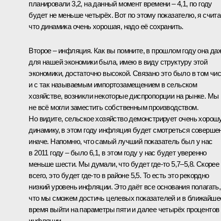
планировали 3,2, на данный момент времени – 4,1, по году
будет не меньше четырёх. Вот по этому показателю, я счита
что динамика очень хорошая, надо её сохранить.
Второе – инфляция. Как вы помните, в прошлом году она да
для нашей экономики была, имею в виду структуру этой
экономики, достаточно высокой. Связано это было в том чи
и с так называемым импортозамещением в сельском
хозяйстве, возникли некоторые диспропорции на рынке. Мы
не всё могли заместить собственным производством.
Но видите, сельское хозяйство демонстрирует очень хорош
динамику, в этом году инфляция будет смотреться соверше
иначе. Напомню, что самый лучший показатель был у нас
в 2011 году – было 6,1, в этом году у нас будет уверенно
меньше шести. Мы думали, что будет где-то 5,7–5,8. Скорее
всего, это будет где-то в районе 5,5. То есть это рекордно
низкий уровень инфляции. Это даёт все основания полагать,
что мы сможем достичь целевых показателей и в ближайше
время выйти на параметры пяти и далее четырёх процентов
инфляции.