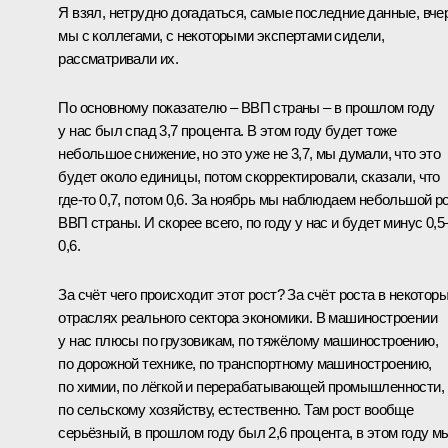
Я взял, нетрудно догадаться, самые последние данные, вче
мы с коллегами, с некоторыми экспертами сидели,
рассматривали их.
По основному показателю – ВВП страны – в прошлом году
у нас был спад 3,7 процента. В этом году будет тоже
небольшое снижение, но это уже не 3,7, мы думали, что это
будет около единицы, потом скорректировали, сказали, что
где-то 0,7, потом 0,6. За ноябрь мы наблюдаем небольшой р
ВВП страны. И скорее всего, по году у нас и будет минус 0,5
0,6.
За счёт чего происходит этот рост? За счёт роста в некотор
отраслях реального сектора экономики. В машиностроении
у нас плюсы по грузовикам, по тяжёлому машиностроению,
по дорожной технике, по транспортному машиностроению,
по химии, по лёгкой и перерабатывающей промышленности,
по сельскому хозяйству, естественно. Там рост вообще
серьёзный, в прошлом году был 2,6 процента, в этом году м