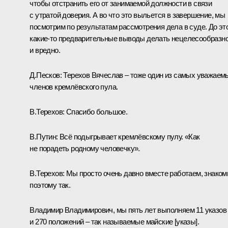
чтобы отстранить его от занимаемой должности в связи
с утратой доверия. А во что это выльется в завершение, мы
посмотрим по результатам рассмотрения дела в суде. До эт
какие-то предварительные выводы делать нецелесообразн
и вредно.
Д.Песков:
Терехов Вячеслав – тоже один из самых уважаем
членов кремлёвского пула.
В.Терехов:
Спасибо большое.
В.Путин:
Всё подыгрывает кремлёвскому пулу. «Как
не порадеть родному человечку».
В.Терехов:
Мы просто очень давно вместе работаем, знаком
поэтому так.
Владимир Владимирович, мы пять лет выполняем 11 указов
и 270 положений – так называемые майские [указы].