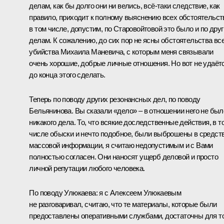
делам, как бы долго они ни велись, всё-таки следствие, как
правило, приходит к полному выяснению всех обстоятельст
в том числе, допустим, по Старовойтовой это было и по дру
делам. К сожалению, до сих пор не ясны обстоятельства вс
убийства Михаила Маневича, с которым меня связывали
очень хорошие, добрые личные отношения. Но вот не удаёт
до конца этого сделать.
Теперь по поводу других резонансных дел, по поводу
Бельянинова. Вы сказали «дело» – в отношении него не был
никакого дела. То, что всякие доследственные действия, в т
числе обыски и нечто подобное, были выброшены в средст
массовой информации, я считаю недопустимым и с Вами
полностью согласен. Они наносят ущерб деловой и просто
личной репутации любого человека.
По поводу Улюкаева: я с Алексеем Улюкаевым
не разговаривал, считаю, что те материалы, которые были
предоставлены оперативными службами, достаточны для то