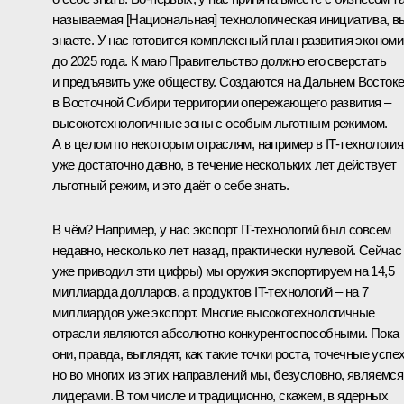
называемая [Национальная] технологическая инициатива, в
знаете. У нас готовится комплексный план развития экономи
до 2025 года. К маю Правительство должно его сверстать
и предъявить уже обществу. Создаются на Дальнем Востоке
в Восточной Сибири территории опережающего развития –
высокотехнологичные зоны с особым льготным режимом.
А в целом по некоторым отраслям, например в IT-технология
уже достаточно давно, в течение нескольких лет действует
льготный режим, и это даёт о себе знать.
В чём? Например, у нас экспорт IT-технологий был совсем
недавно, несколько лет назад, практически нулевой. Сейчас 
уже приводил эти цифры) мы оружия экспортируем на 14,5
миллиарда долларов, а продуктов IT-технологий – на 7
миллиардов уже экспорт. Многие высокотехнологичные
отрасли являются абсолютно конкурентоспособными. Пока
они, правда, выглядят, как такие точки роста, точечные успех
но во многих из этих направлений мы, безусловно, являемся
лидерами. В том числе и традиционно, скажем, в ядерных