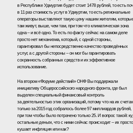
в Республике Удмуртия будет стоит 1478 рублей, то есть по
в 11 раз стоимость услуг в Удмуртии, то есть региональные
операторы выставляют такую цену нашим жителям, которы
там живут, выше, чем там, при том что климатическая зона
одна – и всё одно. То есть по факту сейчас на самом деле
просто нет механизма, который, с одной стороны,
гарантировал бы непосредственно качество проведённых
услуг, а с другой стороны – он мог бы гарантировать
сохранность собранных средств и их эффективное
использование.
На втором «Форуме действий» ОНФ Вы поддержали
инициативу Общероссийского народного фронта, где был
выделен специальный финансовый контроль
за деятельностью этих организаций, потому что на их счета
только за 2015 год собралось более 97 миллиардов рублей,
при том чтобы было потрачено только 25. И вопрос такой: к
остальные деньги, что с ними сейчас происходит – их прост
кушает инфляция или как?