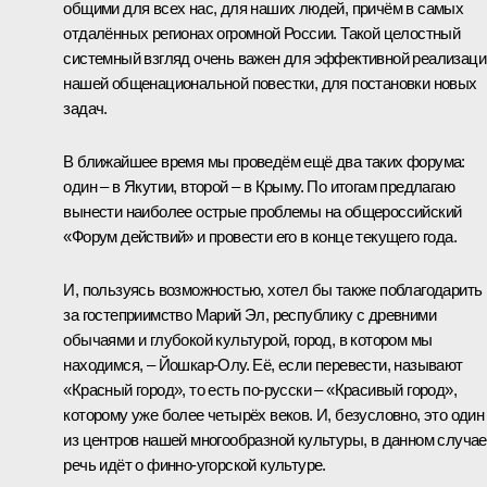
общими для всех нас, для наших людей, причём в самых
отдалённых регионах огромной России. Такой целостный
системный взгляд очень важен для эффективной реализаци
нашей общенациональной повестки, для постановки новых
задач.
В ближайшее время мы проведём ещё два таких форума:
один – в Якутии, второй – в Крыму. По итогам предлагаю
вынести наиболее острые проблемы на общероссийский
«Форум действий» и провести его в конце текущего года.
И, пользуясь возможностью, хотел бы также поблагодарить
за гостеприимство Марий Эл, республику с древними
обычаями и глубокой культурой, город, в котором мы
находимся, – Йошкар-Олу. Её, если перевести, называют
«Красный город», то есть по‑русски – «Красивый город»,
которому уже более четырёх веков. И, безусловно, это один
из центров нашей многообразной культуры, в данном случае
речь идёт о финно-угорской культуре.