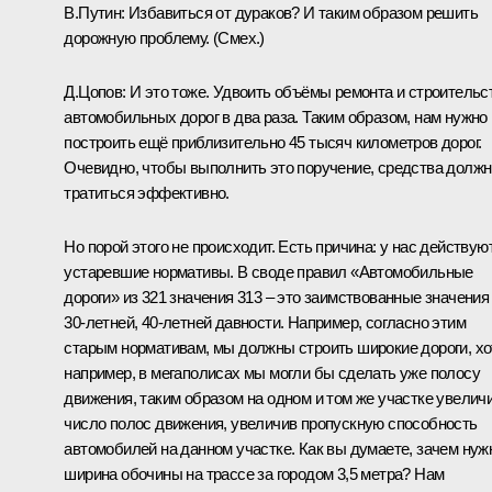
В.Путин:
Избавиться от дураков? И таким образом решить
дорожную проблему.
(Смех.)
Д.Цопов:
И это тоже. Удвоить объёмы ремонта и строительс
автомобильных дорог в два раза. Таким образом, нам нужно
построить ещё приблизительно 45 тысяч километров дорог.
Очевидно, чтобы выполнить это поручение, средства долж
тратиться эффективно.
Но порой этого не происходит. Есть причина: у нас действую
устаревшие нормативы. В своде правил «Автомобильные
дороги» из 321 значения 313 – это заимствованные значения
30-летней, 40-летней давности. Например, согласно этим
старым нормативам, мы должны строить широкие дороги, хо
например, в мегаполисах мы могли бы сделать уже полосу
движения, таким образом на одном и том же участке увелич
число полос движения, увеличив пропускную способность
автомобилей на данном участке. Как вы думаете, зачем нуж
ширина обочины на трассе за городом 3,5 метра? Нам