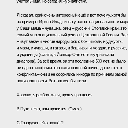
учительница, но сегодня журналистка.
Я сказал, край очень интересный ещё и вот почему, хотя бы
на примере: Ирина Ильдюкова у нас по национальности мар
у Саши мама – чувашка, отец – русский. Это такой край, это
самый многонациональный регион Центральной России. Зде
живут веками многие народы бок о бок: и коми, и удмурты,
и мари, и чуваши, и татары, и башкиры, и мордва, и русские,
и украинцы (кстати, в Йошкар-Оле есть и украинская
диаспора). За всё время, за эти последние 500 лет, не было
ни одного конфликта на национальной почве, да не то что
конфликта – они и не ссорились никогда по причинам разной
национальности. Вот так все бы жили.
Хорошо, я разболтался, прошу прощения.
В.Путин:
Нет, нам нравится.
(Смех.)
С.Говорухин:
Кто начнёт?