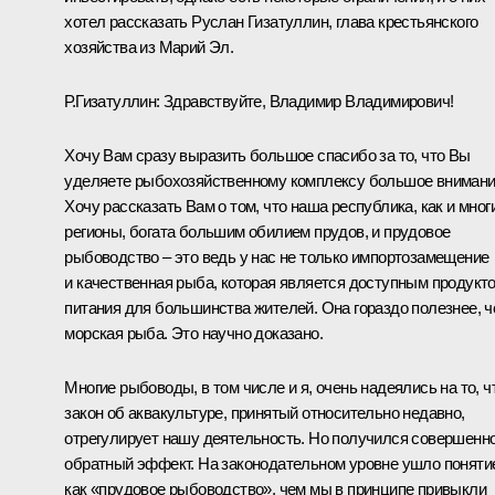
хотел рассказать Руслан Гизатуллин, глава крестьянского
хозяйства из Марий Эл.
Р.Гизатуллин:
Здравствуйте, Владимир Владимирович!
Хочу Вам сразу выразить большое спасибо за то, что Вы
уделяете рыбохозяйственному комплексу большое внимани
Хочу рассказать Вам о том, что наша республика, как и мног
регионы, богата большим обилием прудов, и прудовое
рыбоводство – это ведь у нас не только импортозамещение
и качественная рыба, которая является доступным продукт
питания для большинства жителей. Она гораздо полезнее, 
морская рыба. Это научно доказано.
Многие рыбоводы, в том числе и я, очень надеялись на то, ч
закон об аквакультуре, принятый относительно недавно,
отрегулирует нашу деятельность. Но получился совершенн
обратный эффект. На законодательном уровне ушло поняти
как «прудовое рыбоводство», чем мы в принципе привыкли