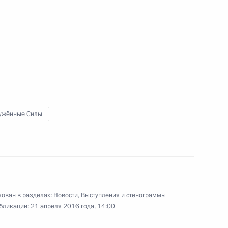
имиром Путиным
то
ужённые Силы
ован в разделах:
Новости
,
Выступления и стенограммы
бликации:
21 апреля 2016 года, 14:00