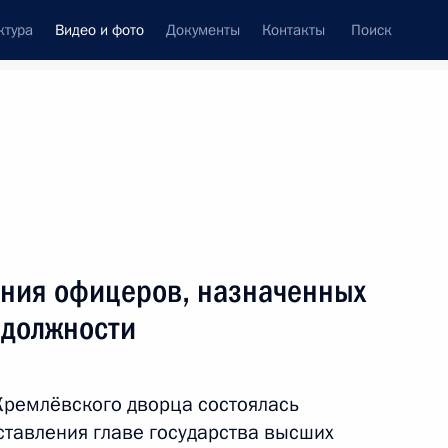
ктура
Видео и фото
Документы
Контакты
Поиск
си
встречи
Церемонии
апрель, 2016
ть следующие материалы
ния офицеров, назначенных
 должности
ый произведён запуск ракеты-
Кремлёвского дворца состоялась
, космодром Восточный
19 фото
тавления главе государства высших