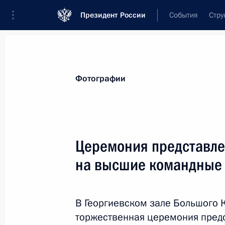
Президент России
События
Стру
Видеозаписи
Фотографии
Аудиозапи
Все материалы
Поездки
Совещания, 
Фотографии
Показа
Церемония представле
на высшие командные
С космодрома Восточн
носителя «Союз-2.1а»
В Георгиевском зале Большого 
28 апреля 2016 года
Амурская область
торжественная церемония предс