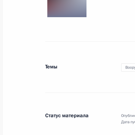
Прямая линия с Влад
14 апреля 2016 года
Москва
29 фо
Темы
Воор
Статус материала
Опублик
Дата пу