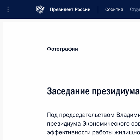
Президент России
События
Стру
Президент
Администрация
Государст
Новости
Стенограммы
Поездки
Те
Фотографии
Рубрикация материалов
Все материалы
Заседание президиума
Послания Федеральному Собранию
Заявления по важнейшим вопросам
Под председательством Владими
Совещания, заседания, рабочие встречи
президиума Экономического со
Речи и обращения
эффективности работы жилищно