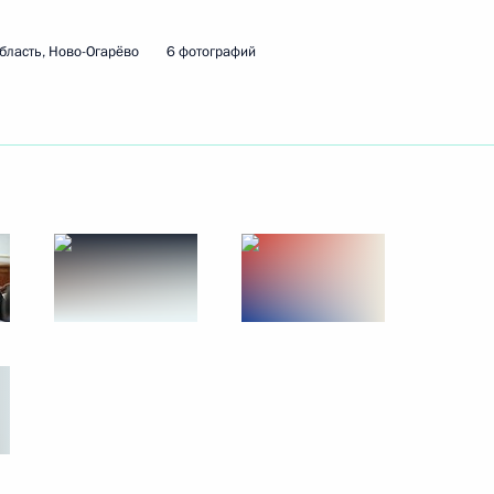
бласть, Ново-Огарёво
6 фотографий
ть следующие материалы
 «Селигер-2014»
:
24
ь, Селигер
обратился к ополчению