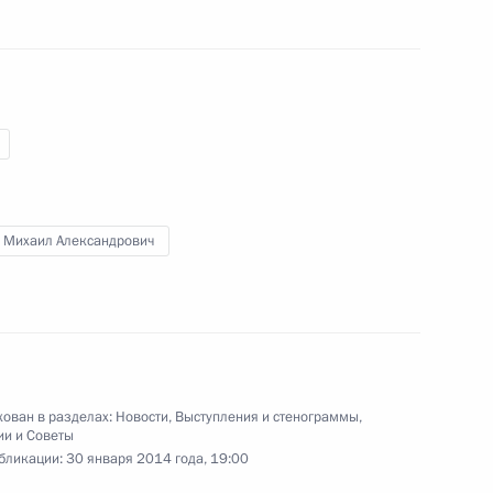
ческих партий
3
18м
 Михаил Александрович
3
13м
ован в разделах:
Новости
,
Выступления и стенограммы
,
ии и Советы
бликации:
30 января 2014 года, 19:00
адимира Путина
1
2м