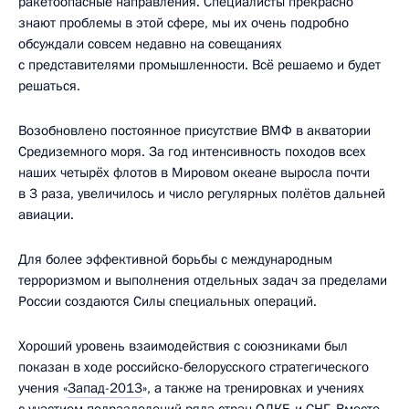
ракетоопасные направления. Специалисты прекрасно
знают проблемы в этой сфере, мы их очень подробно
обсуждали совсем недавно на совещаниях
с представителями промышленности. Всё решаемо и будет
решаться.
Возобновлено постоянное присутствие ВМФ в акватории
Средиземного моря. За год интенсивность походов всех
наших четырёх флотов в Мировом океане выросла почти
в 3 раза, увеличилось и число регулярных полётов дальней
авиации.
Для более эффективной борьбы с международным
терроризмом и выполнения отдельных задач за пределами
России создаются Силы специальных операций.
Хороший уровень взаимодействия с союзниками был
показан в ходе российско-белорусского стратегического
учения «
Запад-2013
», а также на тренировках и учениях
с участием подразделений ряда стран
ОДКБ
и
СНГ
. Вместе