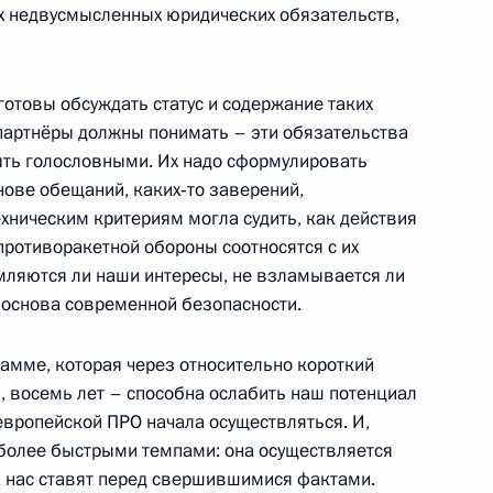
их недвусмысленных юридических обязательств,
Россия»
13
33м
товы обсуждать статус и содержание таких
асть, Горки
 партнёры должны понимать – эти обязательства
быть голословными. Их надо сформулировать
нове обещаний, каких‑то заверений,
хническим критериям могла судить, как действия
противоракетной обороны соотносятся с их
 партий
1
4м
емляются ли наши интересы, не взламывается ли
асть, Горки
о основа современной безопасности.
рамме, которая через относительно короткий
, восемь лет – способна ослабить наш потенциал
вропейской ПРО начала осуществляться. И,
 более быстрыми темпами: она осуществляется
1
4м
 А нас ставят перед свершившимися фактами.