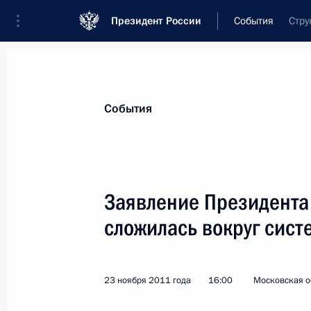
Президент России
События
Стру
Президент
Администрация
Государст
Новости
Стенограммы
Поездки
Те
События
Рубрикация материалов
Все материалы
Заявление Президента 
Послания Федеральному Собранию
сложилась вокруг сист
Заявления по важнейшим вопросам
Совещания, заседания, рабочие встречи
23 ноября 2011 года
16:00
Московская о
Речи и обращения