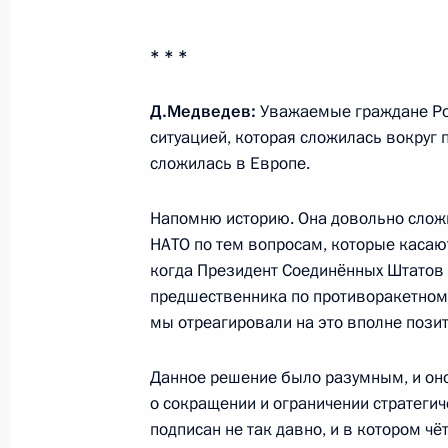
Владимир Путин вступил в должнос
* * *
7 мая 2012 года, 12:30
Москва, Кремль
Д.Медведев:
Уважаемые граждане Рос
ситуацией, которая сложилась вокруг 
26 апреля 2012 года, четверг
сложилась в Европе.
Интервью российским телеканалам
Напомню историю. Она довольно сложн
26 апреля 2012 года, 14:00
Москва
НАТО по тем вопросам, которые касаю
когда Президент Соединённых Штатов 
предшественника по противоракетному
мы отреагировали на это вполне пози
24 апреля 2012 года, вторник
Расширенное заседание Госсовета
Данное решение было разумным, и он
о сокращении и ограничении стратеги
24 апреля 2012 года, 13:00
Москва, Кремль
подписан не так давно, и в котором 