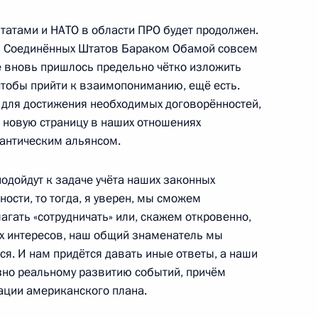
татами и НАТО в области ПРО будет продолжен.
м Соединённых Штатов Бараком Обамой совсем
не вновь пришлось предельно чётко изложить
чтобы прийти к взаимопониманию, ещё есть.
ённых Сил
1
9м
я для достижения необходимых договорённостей,
 новую страницу в наших отношениях
антическим альянсом.
подойдут к задаче учёта наших законных
ности, то тогда, я уверен, мы сможем
 бизнеса и активом партии
4
агать «сотрудничать» или, скажем откровенно,
х интересов, наш общий знаменатель мы
тся. И нам придётся давать иные ответы, а наши
зно реальному развитию событий, причём
ации американского плана.