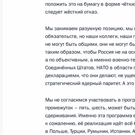
положить это на бумагу в форме чётк
17 декабря 2011 года, суббота
следует жёсткий отказ.
Встреча с активом партии «Единая 
Мы занимаем разумную позицию, мы го
17 декабря 2011 года, 14:30
Московская обл
обязательств, но наши коллеги, наши
не могут быть общими, они не могут 
таким образом, чтобы Россия не на ос
13 декабря 2011 года, вторник
а по объективным, а именно военно-те
Соединённых Штатов, НАТО в области 
Встреча с лидерами парламентских
декларациями, что они делают, не ущ
13 декабря 2011 года, 17:00
Московская обл
стратегический ядерный паритет. А эт
Мы не согласимся участвовать в прог
промежуток – пять, шесть, может быть
2 декабря 2011 года, пятница
сдерживания. Именно эта программа е
Обращение к гражданам России
к сожалению, её реализация идёт всё
в Польше, Турции, Румынии, Испании.
2 декабря 2011 года, 04:00