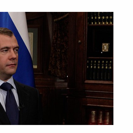
ть следующие материалы
Российской Федерации
8
6м
ства
1