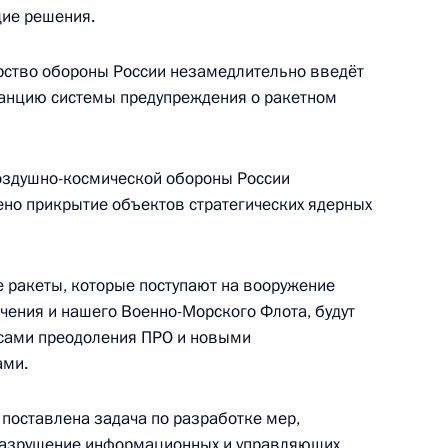
щие решения.
туацией, которая сложилась
1
10м
Европе
рство обороны России незамедлительно введёт
танцию системы предупреждения о ракетном
сть, Горки
Воздушно-космической обороны России
ено прикрытие объектов стратегических ядерных
Северо-Кавказского
6
44м
е ракеты, которые поступают на вооружение
чения и нашего Военно-Морского Флота, будут
сами преодоления ПРО и новыми
ами.
ного округа
3
поставлена задача по разработке мер,
разрушение информационных и управляющих