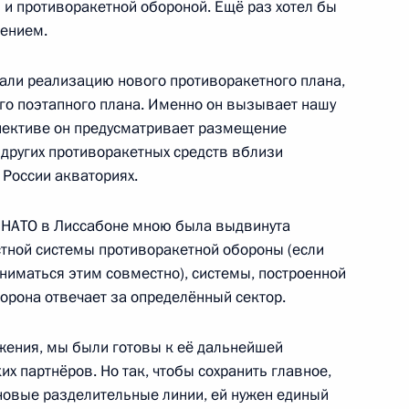
и противоракетной обороной. Ещё раз хотел бы
жением.
али реализацию нового противоракетного плана,
по международным делам
7
28м
го поэтапного плана. Именно он вызывает нашу
спективе он предусматривает размещение
 других противоракетных средств вблизи
 России акваториях.
– НАТО в Лиссабоне мною была выдвинута
1
3м
тной системы противоракетной обороны (если
ниматься этим совместно), системы, построенной
торона отвечает за определённый сектор.
ожения, мы были готовы к её дальнейшей
х партнёров. Но так, чтобы сохранить главное,
венного комитета
 новые разделительные линии, ей нужен единый
7
13м