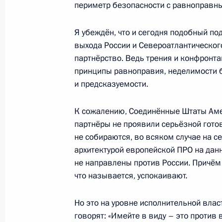
сторонников
периметр безопасности с равноправн
6 февраля 2012 года, 17:00
Московская обла
Я убеждён, что и сегодня подобный п
выхода России и Североатлантическог
партнёрство. Ведь трения и конфронт
18 января 2012 года, среда
принципы равноправия, неделимости 
и предсказуемости.
Совещание по экономическим воп
18 января 2012 года, 15:30
Московская обла
К сожалению, Соединённые Штаты Амер
партнёры не проявили серьёзной гото
не собираются, во всяком случае на с
архитектурой европейской ПРО на данн
22 декабря 2011 года, четверг
не направлены против России. Причём г
Послание Президента Федерально
что называется, успокаивают.
22 декабря 2011 года, 13:00
Москва, Кремл
Но это на уровне исполнительной влас
говорят: «Имейте в виду – это против 