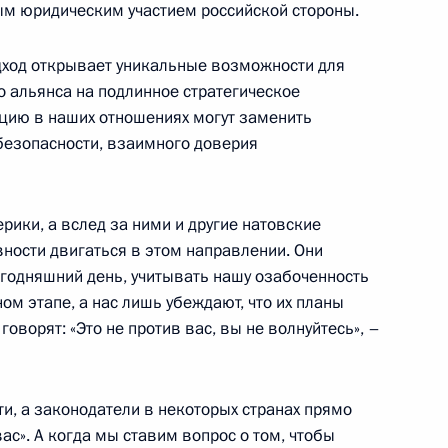
ым юридическим участием российской стороны.
сть, Горки
одход открывает уникальные возможности для
о альянса на подлинное стратегическое
ацию в наших отношениях могут заменить
безопасности, взаимного доверия
росам
5
4м
сть, Горки
ики, а вслед за ними и другие натовские
вности двигаться в этом направлении. Они
егодняшний день, учитывать нашу озабоченность
ом этапе, а нас лишь убеждают, что их планы
оворят: «Это не против вас, вы не волнуйтесь», –
му Собранию
:
5
ь
ти, а законодатели в некоторых странах прямо
вас». А когда мы ставим вопрос о том, чтобы