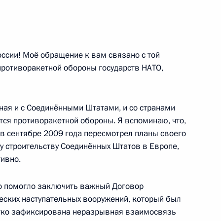
ть Президента России
:
24
сии! Моё обращение к вам связано с той
противоракетной обороны государств НАТО,
:
3
ая и с Соединёнными Штатами, и со странами
тся противоракетной обороны. Я вспоминаю, что,
в сентябре 2009 года пересмотрел планы своего
 строительству Соединённых Штатов в Европе,
тивно.
4
56м
о помогло заключить важный Договор
ческих наступательных вооружений, который был
чётко зафиксирована неразрывная взаимосвязь