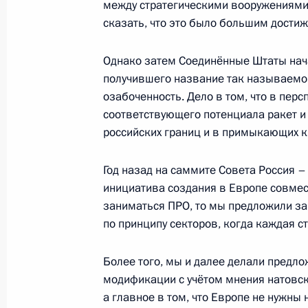
между стратегическими вооружениями 
сказать, что это было большим дости
23 марта 2012 года, пятница
Однако затем Соединённые Штаты нач
Конференция Российского совета 
получившего название так называемо
23 марта 2012 года, 14:00
Москва
озабоченность. Дело в том, что в пер
соответствующего потенциала ракет и
российских границ и в примыкающих к
2 марта 2012 года, пятница
Год назад на саммите Совета Россия 
Обращение к гражданам России
инициатива создания в Европе совмес
2 марта 2012 года, 04:00
заниматься ПРО, то мы предложили за
по принципу секторов, когда каждая с
Более того, мы и далее делали предл
6 февраля 2012 года, понедельник
модификации с учётом мнения натовски
Встреча с представителями Общест
а главное в том, что Европе не нужны