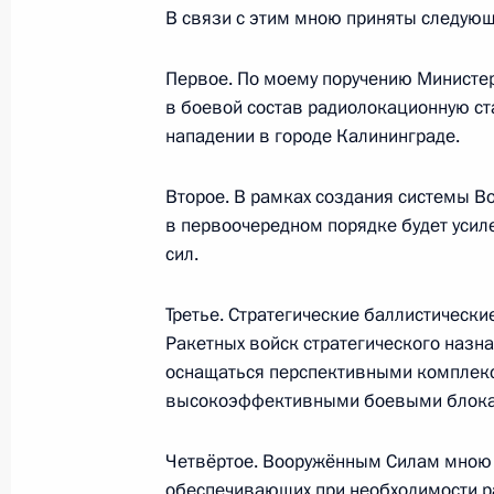
23 ноября 2011 года, среда
В связи с этим мною приняты следую
Заявление Президента в связи с си
вокруг системы ПРО стран НАТО в 
Первое. По моему поручению Министе
в боевой состав радиолокационную с
23 ноября 2011 года, 16:00
Московская обла
нападении в городе Калининграде.
Второе. В рамках создания системы 
21 ноября 2011 года, понедельник
в первоочередном порядке будет усил
сил.
Встреча с журналистами Южного и 
федеральных округов
Третье. Стратегические баллистически
21 ноября 2011 года, 18:30
Ростов-на-Дону
Ракетных войск стратегического назна
оснащаться перспективными комплек
высокоэффективными боевыми блок
Встреча с офицерами Южного воен
Четвёртое. Вооружённым Силам мною 
21 ноября 2011 года, 14:00
Владикавказ
обеспечивающих при необходимости 