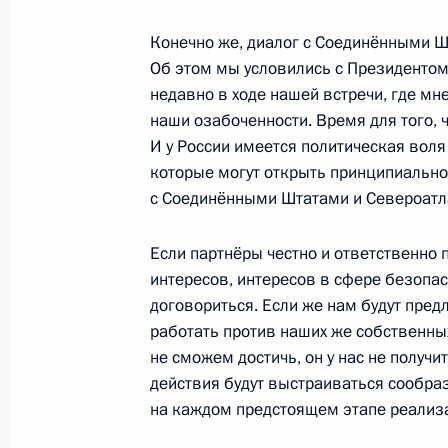
Конечно же, диалог с Соединёнными Ш
Об этом мы условились с Президенто
29 ноября 2011 года, вторник
недавно в ходе нашей встречи, где м
наши озабоченности. Время для того, 
Совещание с руководством Вооруж
И у России имеется политическая вол
29 ноября 2011 года, 14:30
которые могут открыть принципиально
с Соединёнными Штатами и Североатл
28 ноября 2011 года, понедельник
Если партнёры честно и ответственно 
интересов, интересов в сфере безопас
Встреча с представителями малого
договориться. Если же нам будут предл
«Единая Россия»
работать против наших же собственны
не сможем достичь, он у нас не получи
28 ноября 2011 года, 18:00
Екатеринбург
действия будут выстраиваться сообра
на каждом предстоящем этапе реализ