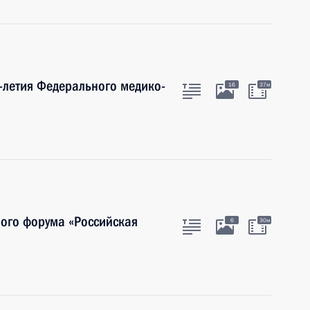
-летия Федерального медико-
16
37м
ого форума «Российская
6
30м