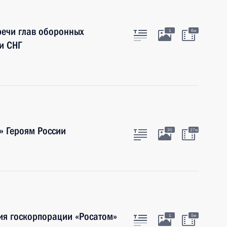
речи глав оборонных
1
6м
 и СНГ
» Героям России
20
27м
ия госкорпорации «Росатом»
1
5м