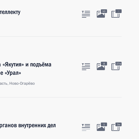
теллекту
:
10
а «Якутия» и подъёма
8
27м
е «Урал»
асть, Ново-Огарёво
рганов внутренних дел
1
3м