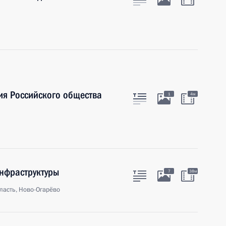
ия Российского общества
1
4м
нфраструктуры
7
38м
ласть, Ново-Огарёво