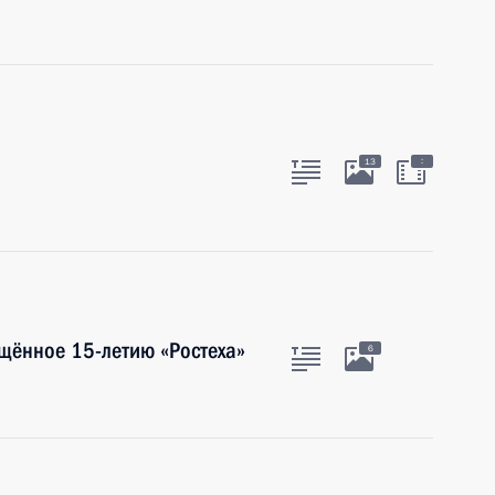
:
13
щённое 15-летию «Ростеха»
6