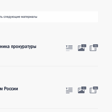
ть следующие материалы
тника прокуратуры
1
3м
м России
1
9м