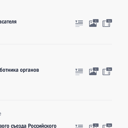
асателя
1
3м
ботника органов
1
5м
е
ого съезда Российского
1
4м