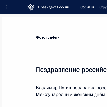
Президент России
События
Стру
Президент
Администрация
Государст
Новости
Стенограммы
Поездки
Те
Фотографии
Рубрикация материалов
Все материалы
Поздравление российс
Послания Федеральному Собранию
Заявления по важнейшим вопросам
Владимир Путин поздравил росс
Совещания, заседания, рабочие встречи
Международным женским днём.
Речи и обращения