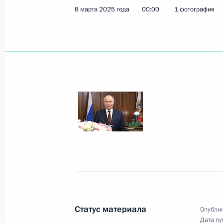
8 марта 2025 года
00:00
1 фотография
Показа
8 мая 2025 года, четверг
Торжественный обед от имени През
делегаций, прибывших в Москву на
8 мая 2025 года, 20:30
Москва, Кремль
22 апреля 2025 года, вторник
Видеообращение к участникам пре
киноакадемии
Статус материала
Опублик
Дата пу
22 апреля 2025 года, 17:00