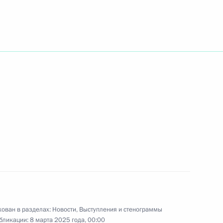
ть следующие материалы
идента России для глав
14
5м
 80-летие Победы
зентации Евразийской
1
2м
ован в разделах:
Новости
,
Выступления и стенограммы
бликации:
8 марта 2025 года, 00:00