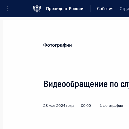
Президент России
События
Стру
Президент
Администрация
Государст
Новости
Стенограммы
Поездки
Те
Фотографии
Рубрикация материалов
Все материалы
Видеообращение по сл
Послания Федеральному Собранию
Заявления по важнейшим вопросам
28 мая 2024 года
00:00
1 фотография
Совещания, заседания, рабочие встречи
Речи и обращения