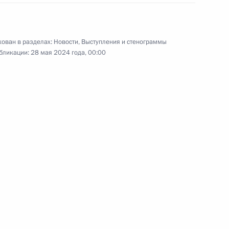
ери и Тольятти
14
20м
ован в разделах:
Новости
,
Выступления и стенограммы
бликации:
28 мая 2024 года, 00:00
нарного заседания
1
9м
оссии и Белоруссии
кол
1
2м