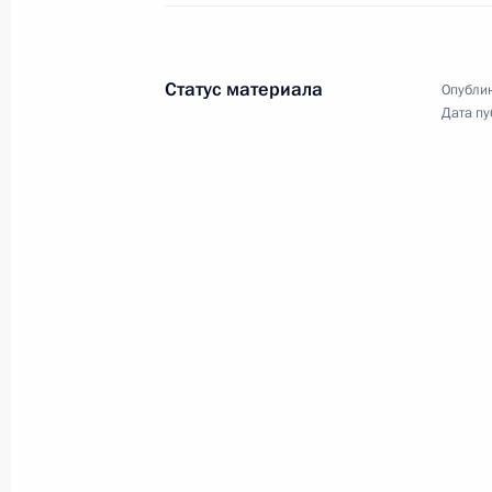
Открытие автодорожных обходов Тв
16 июля 2024 года, 11:15
Тверская область
Статус материала
Опублик
Дата пу
28 июня 2024 года, пятница
Видеообращение к участникам пле
одиннадцатого Форума регионов Р
28 июня 2024 года, 12:20
Видеообращение к выпускникам ш
28 июня 2024 года, 09:00