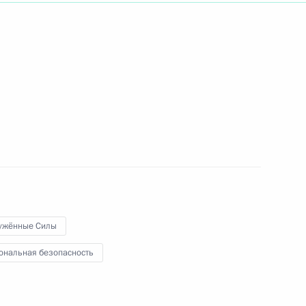
ть следующие материалы
:
36
рудника органов следствия
3м
ужённые Силы
ональная безопасность