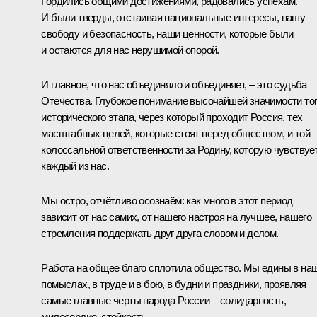
Гордились общими достижениями, радовались успехам.
И были тверды, отстаивая национальные интересы, нашу
свободу и безопасность, наши ценности, которые были
и остаются для нас нерушимой опорой.
И главное, что нас объединяло и объединяет, – это судьба
Отечества. Глубокое понимание высочайшей значимости то
исторического этапа, через который проходит Россия, тех
масштабных целей, которые стоят перед обществом, и той
колоссальной ответственности за Родину, которую чувствуе
каждый из нас.
Мы остро, отчётливо осознаём: как много в этот период
зависит от нас самих, от нашего настроя на лучшее, нашего
стремления поддержать друг друга словом и делом.
Работа на общее благо сплотила общество. Мы едины в на
помыслах, в труде и в бою, в будни и праздники, проявляя
самые главные черты народа России – солидарность,
милосердие, стойкость.