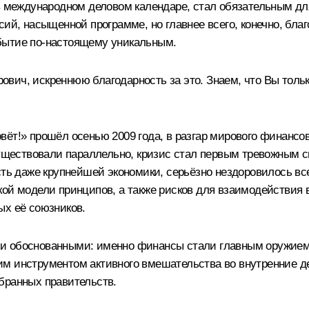
 в международном деловом календаре, стал обязательным дл
сий, насыщенной программе, но главнее всего, конечно, бл
бытие по-настоящему уникальным.
ич, искреннюю благодарность за это. Знаем, что Вы тольк
ёт!» прошёл осенью 2009 года, в разгар мирового финансово
 существовали параллельно, кризис стал первым тревожным
усть даже крупнейшей экономики, серьёзно нездоровилось в
ой модели принципов, а также рисков для взаимодействия 
ых её союзников.
и обоснованными: именно финансы стали главным оружием 
м инструментом активного вмешательства во внутренние де
бранных правительств.