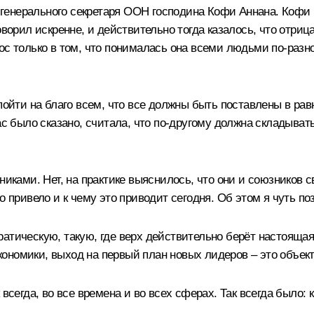
генерального секретаря ООН господина Кофи Аннана. Коф
оворил искренне, и действительно тогда казалось, что отриц
ос только в том, что понималась она всеми людьми по-разн
пойти на благо всем, что все должны быть поставлены в рав
ас было сказано, считала, что по-другому должна складыват
иками. Нет, на практике выяснилось, что они и союзников св
 привело и к чему это приводит сегодня. Об этом я чуть поз
атическую, такую, где верх действительно берёт настоящая
ономики, выход на первый план новых лидеров – это объек
всегда, во все времена и во всех сферах. Так всегда было: 