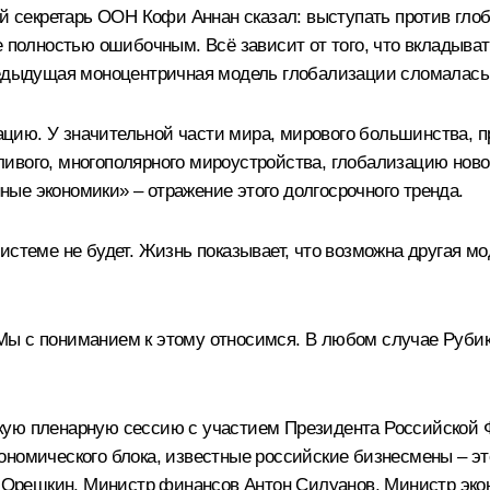
й секретарь ООН Кофи Аннан сказал: выступать против глоба
 полностью ошибочным. Всё зависит от того, что вкладывать
редыдущая моноцентричная модель глобализации сломалась 
ию. У значительной части мира, мирового большинства, пр
ивого, многополярного мироустройства, глобализацию новог
ые экономики» – отражение этого долгосрочного тренда.
истеме не будет. Жизнь показывает, что возможна другая мо
. Мы с пониманием к этому относимся. В любом случае Рубик
скую пленарную сессию с участием Президента Российской
ономического блока, известные российские бизнесмены – э
 Орешкин
, Министр финансов
Антон Силуанов
, Министр эк