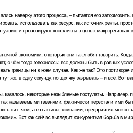
ались наверху этого процесса, – пытается его затормозить, 
овать, использовать как ресурс, как источник ренты, прост
итуацию и провоцируют конфликты в целых макрорегионах в
очной экономики, о которых они так любят говорить. Когда
т, о чём тогда говорилось: все должны быть в равных усло
вать границы ни в коем случае. Как же так? Это противореч
тут же, в одну секунду, по щелчку закрывать – и всё. Вот в
, казалось, некоторые незыблемые постулаты. Например, п
так называемыми гаванями, фактически перестали ими быть.
вить ни с чем, а его активы, компании, предприятия можно 
оками». Вот как сейчас выглядит конкурентная борьба в мир