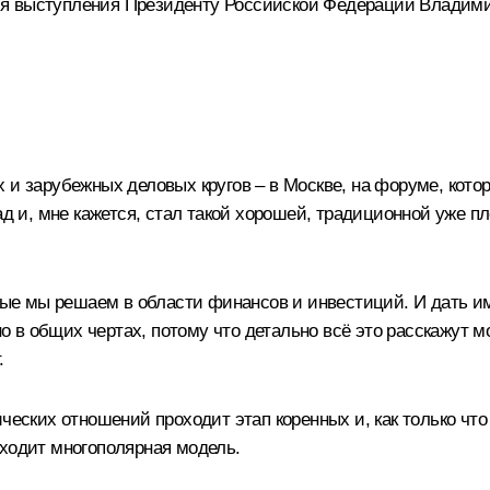
ля выступления Президенту Российской Федерации Владим
 и зарубежных деловых кругов – в Москве, на форуме, котор
зад и, мне кажется, стал такой хорошей, традиционной уже
орые мы решаем в области финансов и инвестиций. И дать и
в общих чертах, потому что детально всё это расскажут мои
.
ических отношений проходит этап коренных и, как только ч
иходит многополярная модель.