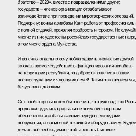
братство – 2023», вместе с подразделениями других
государств – членов организации отрабатывают
взаимодействие при проведении миротворческих операций.
Подчеркну: воины авиабазы Кант работают профессиональн
с полной отдачей, проявляя храбрость и героизм. Не случай
многие из них удостоены российских государственных награ
в том числе ордена Мужества.
И конечно, отдельно хочу поблагодарить киргизских друзей
за оказываемое содействие в функционировании авиабазы
на территории республики, за доброе отношение к нашим
военнослужащим и членам их семей. Таким отношением мы,
безусловно, дорожим.
Со своей стороны хотел бы заверить, что руководство Росс
продолжит уделять пристальное внимание вопросам
обеспечения авиабазы самыми передовыми видами
вооружения, современной техникой и оборудованием. Буде
делать всё необходимое, чтобы решать бытовые