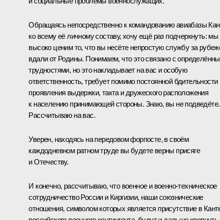
и социальные проблемы военнослужащих.
Обращаясь непосредственно к командованию авиабазы Кан
ко всему её личному составу, хочу ещё раз подчеркнуть: мы
высоко ценим то, что вы несёте непростую службу за рубеж
вдали от Родины. Понимаем, что это связано с определённ
трудностями, но это накладывает на вас и особую
ответственность, требует помимо постоянной бдительности
проявления выдержки, такта и дружеского расположения
к населению принимающей стороны. Знаю, вы не подведёте.
Рассчитываю на вас.
Уверен, находясь на передовом форпосте, в своём
каждодневном ратном труде вы будете верны присяге
и Отечеству.
И конечно, рассчитываю, что военное и военно-техническое
сотрудничество России и Киргизии, наши союзнические
отношения, символом которых является присутствие в Кант
российского военного контингента, будут и дальше крепнуть,