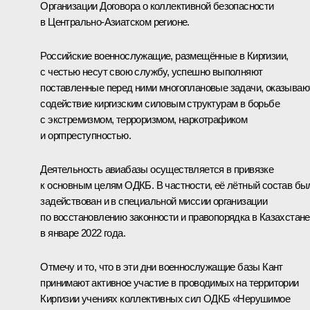
Организации Договора о коллективной безопасности
в Центрально-Азиатском регионе.
Российские военнослужащие, размещённые в Киргизии,
с честью несут свою службу, успешно выполняют
поставленные перед ними многоплановые задачи, оказываю
содействие киргизским силовым структурам в борьбе
с экстремизмом, терроризмом, наркотрафиком
и оргпреступностью.
Деятельность авиабазы осуществляется в привязке
к основным целям ОДКБ. В частности, её лётный состав бы
задействован и в специальной миссии организации
по восстановлению законности и правопорядка в Казахстане
в январе 2022 года.
Отмечу и то, что в эти дни военнослужащие базы Кант
принимают активное участие в проводимых на территории
Киргизии учениях коллективных сил ОДКБ «Нерушимое