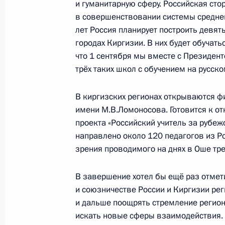
Видеообращение по случаю 80-лет
и гуманитарную сферу. Российская ст
образования
в совершенствовании системы средне
лет Россия планирует построить девят
13 октября 2023 года, 11:15
городах Киргизии. В них будет обучать
что 1 сентября мы вместе с Президен
трёх таких школ с обучением на русск
12 октября 2023 года, четверг
В киргизских регионах открываются ф
Торжественное мероприятие по слу
имени М.В.Ломоносова. Готовится к о
авиабазы в Киргизии
проекта «Российский учитель за рубеж
12 октября 2023 года, 13:50
Бишкек
направлено около 120 педагогов из Рос
зрения проводимого на днях в Оше тре
В завершение хотел бы ещё раз отмети
Церемония подписания совместных
и союзничестве России и Киргизии рег
Владимира Путина и Садыра Жапа
и дальше поощрять стремление регионо
12 октября 2023 года, 13:30
Бишкек
искать новые сферы взаимодействия. 