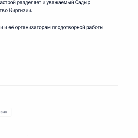
настрой разделяет и уважаемый
Садыр
ство Киргизии.
и и её организаторам плодотворной работы
ятой российско-киргизской
1
5м
отника сельского хозяйства
1
5м
ости
изия