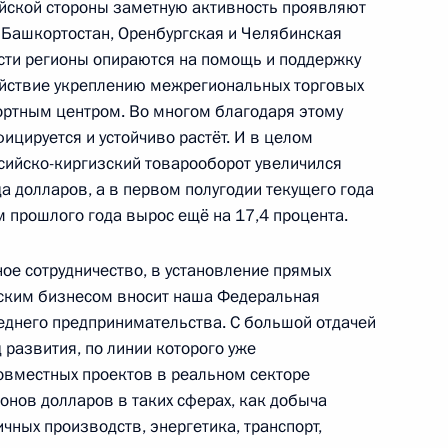
сийской стороны заметную активность проявляют
и Башкортостан, Оренбургская и Челябинская
ости регионы опираются на помощь и поддержку
ействие укреплению межрегиональных торговых
ортным центром. Во многом благодаря этому
цируется и устойчиво растёт. И в целом
та 100-дневного отсчёта
1
3м
ссийско-киргизский товарооборот увеличился
и
да долларов, а в первом полугодии текущего года
 прошлого года вырос ещё на 17,4 процента.
е сотрудничество, в установление прямых
зским бизнесом вносит наша Федеральная
еднего предпринимательства. С большой отдачей
оприятия «100 дней до Игр
1
3м
 развития, по линии которого уже
овместных проектов в реальном секторе
нов долларов в таких сферах, как добыча
ных производств, энергетика, транспорт,