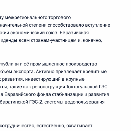
сту межрегионального торгового
начительной степени способствовало вступление
рганов внутренних дел
1
4м
ский экономический союз. Евразийская
иденды всем странам-участницам и, конечно,
спублики и её промышленное производство
 объём экспорта. Активно привлекает кредитные
стречи секретарей советов
1
3м
 развития, инвестирующий в крупные
ков СНГ
ты, такие как реконструкция Токтогульской ГЭС
ва Евразийского фонда стабилизации и развития
мбаратинской ГЭС-2, системы водопользования
отрудничество, естественно, охватывает