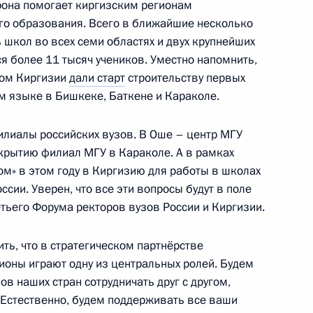
ия Российской академии
орона помогает киргизским регионам
1
4м
го образования. Всего в ближайшие несколько
ь школ во всех семи областях и двух крупнейших
ся более 11 тысяч учеников. Уместно напомнить,
том Киргизии
дали старт
строительству первых
ом языке в Бишкеке, Баткене и Караколе.
илиалы российских вузов. В Оше – центр МГУ
чаю 20-летия российской
5
12м
ткрытию филиал МГУ в Караколе. А в рамках
ом» в этом году в Киргизию для работы в школах
сии. Уверен, что все эти вопросы будут в поле
тьего Форума ректоров вузов России и Киргизии.
ть, что в стратегическом партнёрстве
 документов и заявления
6
16м
ионы играют одну из центральных ролей. Будем
рова для СМИ
в наших стран сотрудничать друг с другом,
Естественно, будем поддерживать все ваши