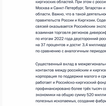
киргизских областей. При этом с рос
1 декабря 2023 года, 10:00
Москва и Санкт-Петербург, Татарстан 
области. Важно, что в такой деятельн
правительств России и Киргизии. Сод
21 ноября 2023 года, вторник
связей оказывается Российским эксп
взаимная торговля регионов диверсифи
Видеообращение к участникам стар
по итогам 2022 года двусторонний ро
до Всемирного фестиваля молодёж
на 37 процентов и достиг 3,4 миллиар
21 ноября 2023 года, 19:00
по сравнению с аналогичным периодом
Существенный вклад в межрегионально
контактов между российским и кирги
14 ноября 2023 года, вторник
корпорация по поддержке малого и ср
Видеообращение к участникам мер
работает и Российско-киргизский фонд
будущего»
профинансировано более трёх тысяч с
экономики на общую сумму 520 миллио
14 ноября 2023 года, 10:55
полезных ископаемых, создание фабрич