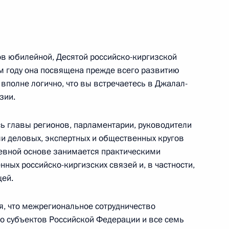
грамот
7
28м
ов юбилейной, Десятой российско-киргизской
м году она посвящена прежде всего развитию
вполне логично, что вы встречаетесь в Джалал-
зии.
#МыВместе
8
30м
ь главы регионов, парламентарии, руководители
ли деловых, экспертных и общественных кругов
дневной основе занимается практическими
ных российско-киргизских связей и, в частности,
щей.
онгресса «Национальное
1
5м
, что межрегиональное сотрудничество
 субъектов Российской Федерации и все семь