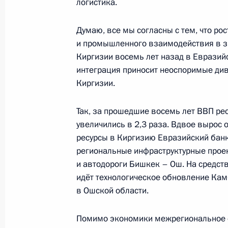
логистика.
10 ноября 2023 года, пятница
Думаю, все мы согласны с тем, что ро
и промышленного взаимодействия в з
Поздравление с Днём сотрудника о
Киргизии восемь лет назад в Евразий
10 ноября 2023 года, 00:00
интеграция приносит неоспоримые див
Киргизии.
8 ноября 2023 года, среда
Так, за прошедшие восемь лет ВВП ре
увеличились в 2,3 раза. Вдвое вырос
Видеообращение к участникам ХI в
ресурсы в Киргизию Евразийский банк
безопасности государств – участни
региональные инфраструктурные проек
и автодороги Бишкек – Ош. На средст
8 ноября 2023 года, 09:30
идёт технологическое обновление Ка
в Ошской области.
13 октября 2023 года, пятница
Помимо экономики межрегиональное с