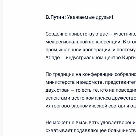
В.Путин:
Уважаемые друзья!
4 декабря 2023 года, понедельник
Церемония вручения верительных 
Сердечно приветствую вас – участник
межрегиональной конференции. В это
4 декабря 2023 года, 18:50
Москва, Кремль
промышленной кооперации, и поэтому 
Абаде – индустриальном центре Кирги
Вручение Международной премии 
По традиции на конференции собралис
4 декабря 2023 года, 17:30
Москва
министерств и ведомств, представите
двух стран – то есть те, кто на повсе
аспектами всего комплекса дружествен
их торгово-экономической составляю
1 декабря 2023 года, пятница
Видеообращение к участникам II к
Не может не вызывать удовлетворения
здравоохранение»
охватывает подавляющее большинство