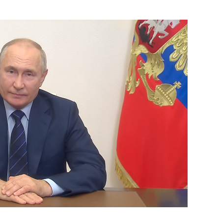
ть следующие материалы
стям Всероссийского военно-
1
2м
та
вёт!»
6
54м