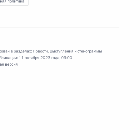
няя политика
1
3м
ован в разделах:
Новости
,
Выступления и стенограммы
бликации:
11 октября 2023 года, 09:00
ая версия
ссоединения ДНР, ЛНР,
1
4м
й с Россией
й 100-летию Расула
6
7м