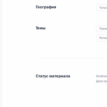
География
Тульс
22 июня 2023 года
Аудио, 15 мин.
Владимир Путин в режиме
видеоконференции провёл
Темы
Пром
оперативное совещание
с постоянными членами Совета
Реги
Безопасности.
Ответ на вопрос журналиста
о ситуации на фронте
Статус материала
Опублик
Дата пу
21 июня 2023 года
Аудио, 3 мин.