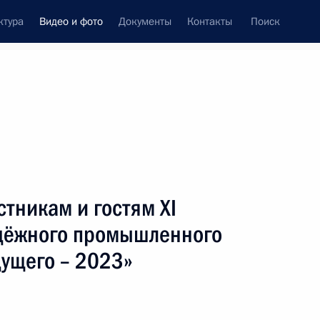
ктура
Видео и фото
Документы
Контакты
Поиск
си
ия, встречи
Встречи со СМИ
июнь, 2023
ть следующие материалы
тникам и гостям ХI
дёжного промышленного
Видеообращение к участникам
ущего – 2023»
и гостям ХI Международного
молодёжного промышленного
форума «Инженеры будущего –
2023»