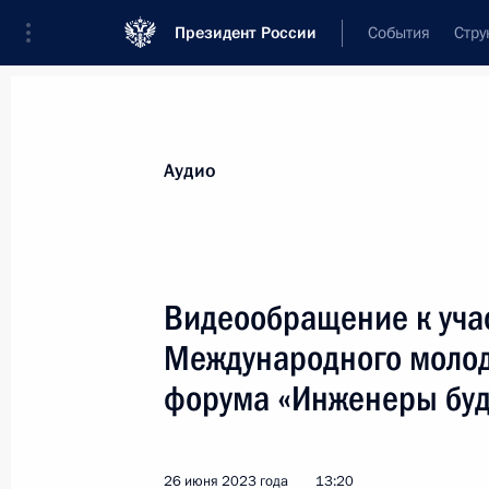
Президент России
События
Стру
Видеозаписи
Фотографии
Аудиозапи
Все материалы
Выступления
Совещан
Аудио
Показа
Видеообращение к учас
Международного моло
Обращение к гражданам
форума «Инженеры буд
России
26 июня 2023 года
13:20