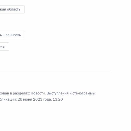
кая область
21 июня 2023 года
Аудио, 22 мин.
Владимир Путин по видеосвязи
провёл совещание с членами
ышленность
Правительства.
оны
Встреча с выпускниками
военных вузов
ован в разделах:
Новости
,
Выступления и стенограммы
бликации:
26 июня 2023 года, 13:20
21 июня 2023 года
Аудио, 14 мин.