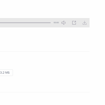
26 июня 2023 года
Аудио, 4 мин.
00:00
Видеообращение по случаю
Дня молодёжи
24 июня 2023 года
Аудио, 4 мин.
3.2 МБ
Совещание с членами
Правительства