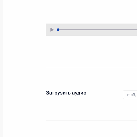
26 июня 2023 года
Аудио, 5 мин.
Обращение к гражданам
России
24 июня 2023 года
Аудио, 6 мин.
Загрузить аудио
mp3,
Совещание с постоянными
членами Совета
Безопасности