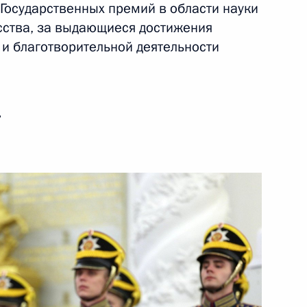
Государственных премий в области науки
усства, за выдающиеся достижения
21 июня 2023 года
Видео, 14 мин.
 и благотворительной деятельности
ь
Встреча с Валентиной
Терешковой