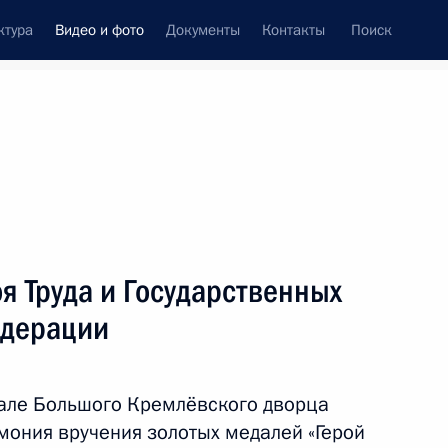
ктура
Видео и фото
Документы
Контакты
Поиск
си
ия, встречи
Встречи со СМИ
июль, 2023
ть следующие материалы
я Труда и Государственных
едерации
Встреча с выпускниками
военных вузов
зале Большого Кремлёвского дворца
мония вручения золотых медалей «Герой