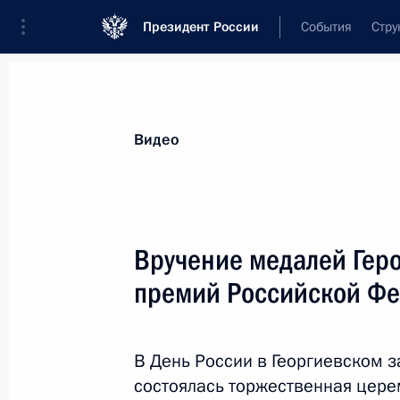
Президент России
События
Стру
Видеозаписи
Фотографии
Аудиозапи
Все материалы
Выступления
Совещан
Видео
Показа
Вручение медалей Геро
премий Российской Ф
Главный военно-морской
парад
В День России в Георгиевском 
состоялась торжественная цере