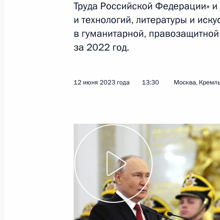
Труда Российской Федерации» и 
и технологий, литературы и иск
30 июля 2023 года
Видео, 7 мин.
в гуманитарной, правозащитной
за 2022 год.
12 июня 2023 года
13:30
Москва, Кремл
Церемония подъёма флагов