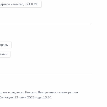
военного клинического
артное качество,
391.6 МБ
госпиталя имени
А.А.Вишневского
12 июня 2023 года
Видео, 26 мин.
аграды
ремии
ован в разделах:
Новости
,
Выступления и стенограммы
бликации:
12 июня 2023 года, 13:30