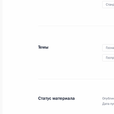
переговоры
Станд
15 июня 2023 года
Видео, 10 мин.
Темы
Госн
Госп
Статус материала
Опублик
Дата пу