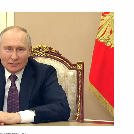
министров образования
8 июня 2023 года
Видео, 5 мин.
Видеообращение
к участникам фестиваля
ижение первых»