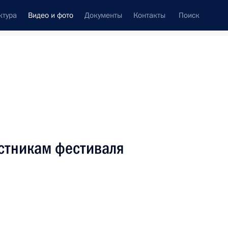
ктура
Видео и фото
Документы
Контакты
Поиск
си
ия, встречи
Встречи со СМИ
июнь, 2023
ть следующие материалы
стникам фестиваля
Видеообращение
к участникам первого
Международного форума