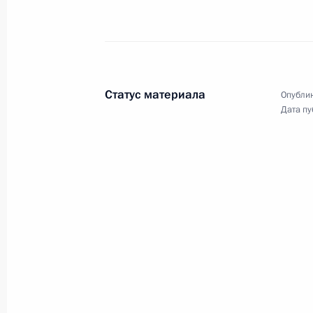
Правительства
31 мая 2023 года
Видео, 43 мин.
Статус материала
Опублик
Дата пу