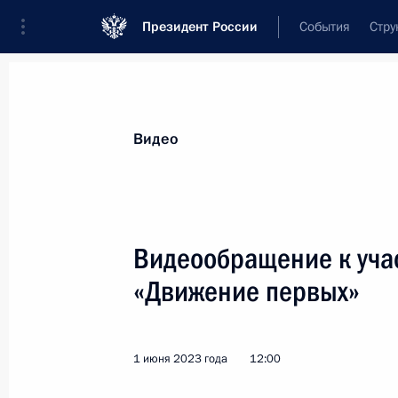
Президент России
События
Стру
Видеозаписи
Фотографии
Аудиозапи
Все материалы
Выступления
Совещан
Видео
Показа
Видеообращение к уча
«Движение первых»
Встреча с главами
правительств государств СНГ
1 июня 2023 года
12:00
и ЕАЭС