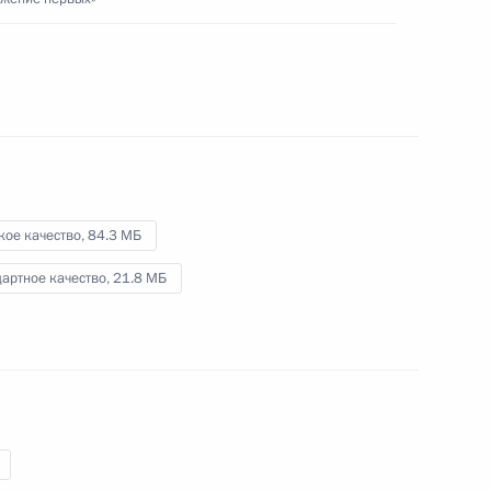
«Движение первых»
1 июня 2023 года
Видео, 3 мин.
кое качество,
84.3 МБ
артное качество,
21.8 МБ
Посещение центра «Зотов»