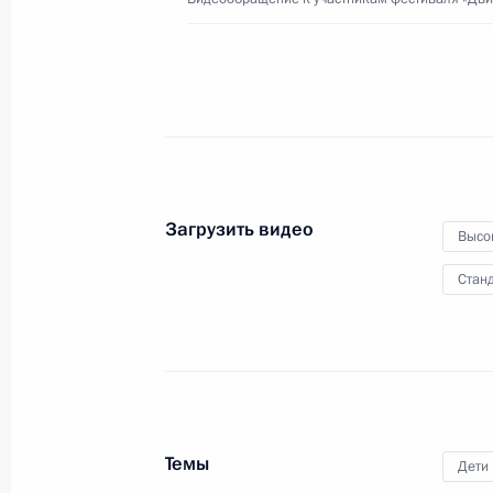
«Родительская слава»
1 июня 2023 года
Видео, 1 ч.
Загрузить видео
Высо
Станд
Темы
Дети
Совещание с членами