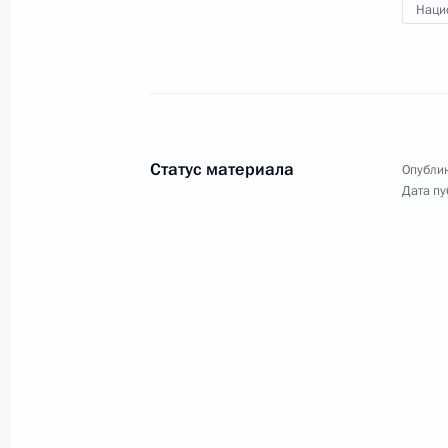
Наци
21 июня 2022 года, вторник
Встреча с выпускниками военных в
21 июня 2022 года, 13:20
Москва, Кремль
Статус материала
Опублик
Дата пу
18 июня 2022 года, суббота
Открытие объектов здравоохранени
18 июня 2022 года, 16:10
Санкт-Петербург
17 июня 2022 года, пятница
Пленарное заседание Петербургск
экономического форума