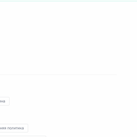
ть следующие материалы
ких школ
1
3м
ина
 форума БРИКС
1
8м
няя политика