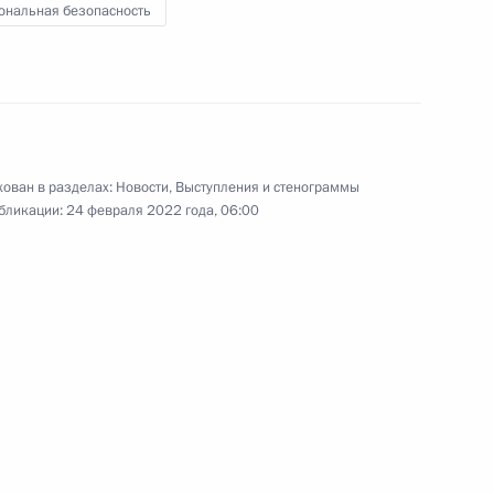
ональная безопасность
узов
14
15м
ован в разделах:
Новости
,
Выступления и стенограммы
бликации:
24 февраля 2022 года, 06:00
я в регионах России
:
3
ого международного
:
11