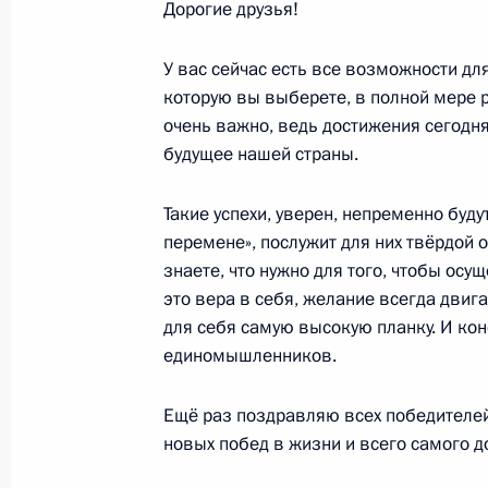
Дорогие друзья!
Запуск пассажирского движения на
кольцевой линии Московского мет
У вас сейчас есть все возможности для
7 декабря 2021 года, 16:35
Сочи
которую вы выберете, в полной мере р
очень важно, ведь достижения сегод
будущее нашей страны.
4 декабря 2021 года, суббота
Такие успехи, уверен, непременно будут
Владимир Путин обратился к участн
перемене», послужит для них твёрдой 
съезда партии «Единая Россия»
знаете, что нужно для того, чтобы осу
это вера в себя, желание всегда двиг
4 декабря 2021 года, 13:25
для себя самую высокую планку. И кон
единомышленников.
1 декабря 2021 года, среда
Ещё раз поздравляю всех победителе
новых побед в жизни и всего самого д
Церемония вручения верительных 