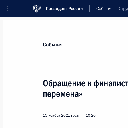
Президент России
События
Стру
Президент
Администрация
Государст
Новости
Стенограммы
Поездки
Те
События
Рубрикация материалов
Все материалы
Обращение к финалист
Послания Федеральному Собранию
перемена»
Заявления по важнейшим вопросам
Совещания, заседания, рабочие встречи
13 ноября 2021 года
19:20
Речи и обращения