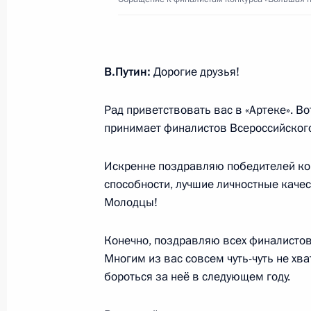
31 декабря 2021 года, пятница
Новогоднее обращение к граждана
В.Путин:
Дорогие друзья!
31 декабря 2021 года, 23:55
Москва, Кремл
Рад приветствовать вас в «Артеке». Во
принимает финалистов Всероссийского
29 декабря 2021 года, среда
Искренне поздравляю победителей кон
Церемония вручения государственн
способности, лучшие личностные каче
29 декабря 2021 года, 18:00
Санкт-Петербу
Молодцы!
Конечно, поздравляю всех финалистов
27 декабря 2021 года, понедельни
Многим из вас совсем чуть-чуть не хва
бороться за неё в следующем году.
Поздравление с Днём спасателя