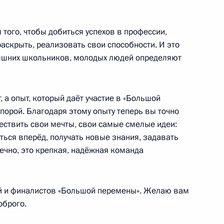
 новом участке Большой
3
9м
рополитена
 того, чтобы добиться успехов в профессии,
аскрыть, реализовать свои способности. И это
няшних школьников, молодых людей определяют
, а опыт, который даёт участие в «Большой
икам третьего этапа XX
опорой. Благодаря этому опыту теперь вы точно
1
10м
ществить свои мечты, свои самые смелые идеи:
аться вперёд, получать новые знания, задавать
ечно, это крепкая, надёжная команда
й и финалистов «Большой перемены». Желаю вам
оброго.
грамот
11
19м