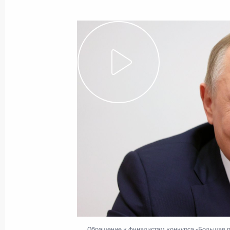
Показа
17 февраля 2022 года, четверг
Расширенное заседание коллегии 
17 февраля 2022 года, 14:05
Москва
25 января 2022 года, вторник
Встреча со спортсменами олимпий
25 января 2022 года, 14:15
Московская обл
Обращение к финалистам конкурса «Большая 