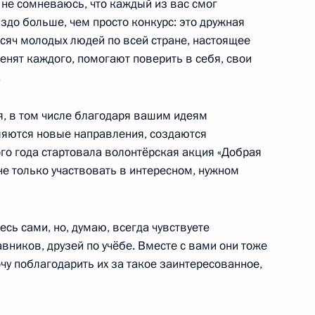
 не сомневаюсь, что каждый из вас смог
здо больше, чем просто конкурс: это дружная
ысяч молодых людей по всей стране, настоящее
нят каждого, помогают поверить в себя, свои
к
.
рганов безопасности
1
5м
, в том числе благодаря вашим идеям
вляются новые направления, создаются
го года стартовала волонтёрская акция «Добрая
 не только участвовать в интересном, нужном
чества
1
4м
сь сами, но, думаю, всегда чувствуете
авников, друзей по учёбе. Вместе с вами они тоже
чу поблагодарить их за такое заинтересованное,