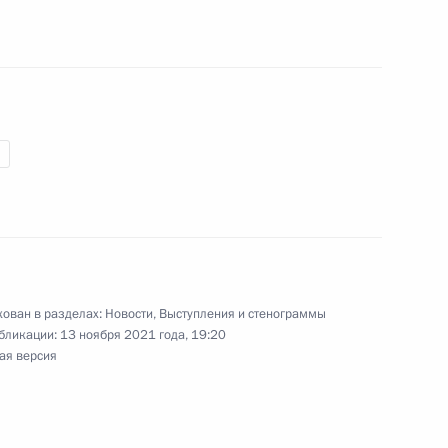
вёт!»
:
6
Н
1
3м
ован в разделах:
Новости
,
Выступления и стенограммы
бликации:
13 ноября 2021 года, 19:20
ая версия