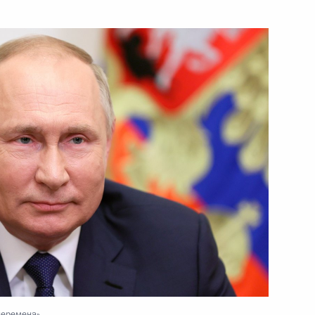
ть следующие материалы
МВД России
6
44м
ской команды России
3
11м
асть, Ново-Огарёво
перемена»