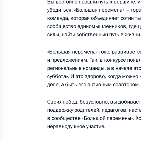
27 декабря 2021 года, 09:00
Вы достойно прошли путь к вершине, и
убедиться: «Большая перемена» – гора
команда, которая объединяет сотни т
сообщество единомышленников, где це
20 декабря 2021 года, понедельни
силы, найти собственный путь в жизни
Поздравление с Днём работника о
«Большая перемена» тоже развивается
20 декабря 2021 года, 09:00
и предложениям. Так, в конкурсе поя
региональные команды, а в начале это
суббота». И это здорово, когда можно
9 декабря 2021 года, четверг
деле, а быть его активным соавтором.
Обращение в честь Дня Героев Оте
Своих побед, безусловно, вы добиваете
9 декабря 2021 года, 09:00
поддержку родителей, педагогов, наст
в сообществе «Большой перемены». Хо
неравнодушное участие.
7 декабря 2021 года, вторник