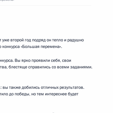
м России
1
12м
ь
т уже второй год подряд он тепло и радушно
 конкурса «Большая перемена».
курса. Вы ярко проявили себя, свои
ых наград
13
ства, блестяще справились со всеми заданиями.
рг
: вы также добились отличных результатов.
к
тило до победы, но тем интереснее будет
1
3м