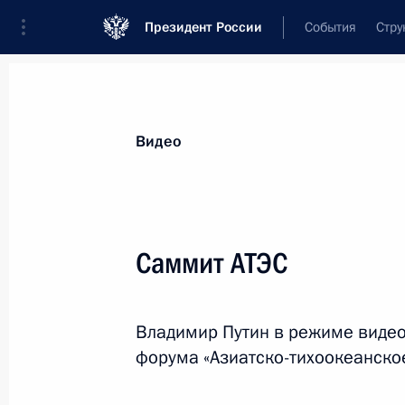
Президент России
События
Стру
Видеозаписи
Фотографии
Аудиозапи
Все материалы
Выступления
Совещан
Видео
Показа
Саммит АТЭС
Расширенное заседание
Владимир Путин в режиме виде
коллегии Минобороны
форума «Азиатско-тихоокеанско