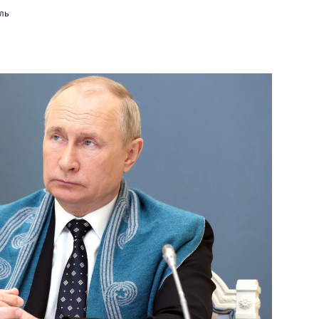
ль
17 декабря 2021 года
Видео, 2 ч.
Заявления по итогам
трёхсторонних переговоров
лидеров России, Азербайджана