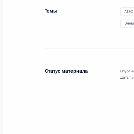
конкурса «Большая
Темы
перемена»
АТЭС
Внеш
13 ноября 2021 года
Видео, 3 мин.
Статус материала
Опублик
Дата пу