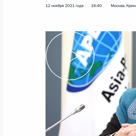
12 ноября 2021 года
16:40
Москва, Крем
21 декабря 2021 года
Видео, 59 мин.
Владимир Путин обратился
к участникам третьего этапа XX
съезда партии «Единая Россия»