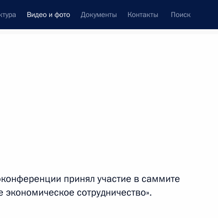
ктура
Видео и фото
Документы
Контакты
Поиск
си
ия, встречи
Встречи со СМИ
декабрь, 2021
ть следующие материалы
Пленарное заседание съезда
оконференции принял участие в саммите
РСПП
е экономическое сотрудничество».