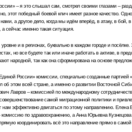
оссии» – я это слышал сам, смотрел своими глазами – разд
тно, этот победный боевой клич имеет разное качество. Одно
 нами, а другое дело, когда мы идём вперёд, в атаку, в бой
 а сейчас именно такая ситуация.
уровне и в регионах, буквально в каждом городе и посёлке.
стах, но все будете так или иначе работать в активе, в пре
ают народной, так как она сформирована на основе предло
«Единой России» комиссии, специально созданные партией «
ил об этом всей стране, а именно о развитии Восточной Сиб
ович Лавров – комиссией по международному сотрудничеств
 совершенствование самой миграционной политики и привлеч
ют нам эффективно двигаться по этому направлению. Елен
– комиссию по здравоохранению, а Анна Юрьевна Кузнецова
апрямую координировать всё это направление прямо в самой