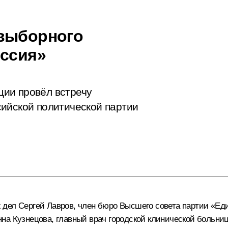
двыборного
оссия»
ии провёл встречу
ийской политической партии
х дел
Сергей Лавров
, член бюро Высшего совета партии «Е
нна Кузнецова
, главный врач городской клинической больн