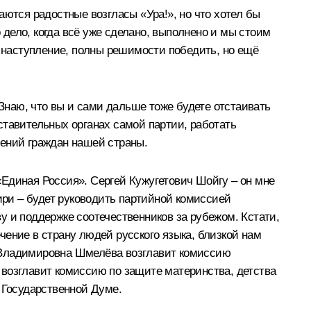
аются радостные возгласы «Ура!», но что хотел бы
 дело, когда всё уже сделано, выполнено и мы стоим
, в наступление, полны решимости победить, но ещё
 Знаю, что вы и сами дальше тоже будете отстаивать
дставительных органах самой партии, работать
жений граждан нашей страны.
Единая Россия». Сергей Кужугетович Шойгу – он мне
ири – будет руководить партийной комиссией
у и поддержке соотечественников за рубежом. Кстати,
ение в страну людей русского языка, близкой нам
а Владимировна Шмелёва возглавит комиссию
 возглавит комиссию по защите материнства, детства
 Государственной Думе.