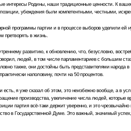
ые интересы Родины, наши традиционные ценности. К вашему
и позиции, убеждения были компетентными, честными, искр
ной программы партии и в процессе выборов уделили ей ну
м претворять в жизнь.
нутреннему развитию, к обновлению, что, безусловно, востр
 говорил, людей, в том числе парламентариев с большим ст
условно также, они достойны быть представителями народа в
рактически наполовину, почти на 50 процентов.
и есть, я уже сказал об этом, это неизбежно вообще, а в у
ращение производства, увеличение числа людей, которые вр
иции партия всё-таки держит уверенно, и это чрезвычайно 
ство в Государственной Думе. Это важный, значимый успех,