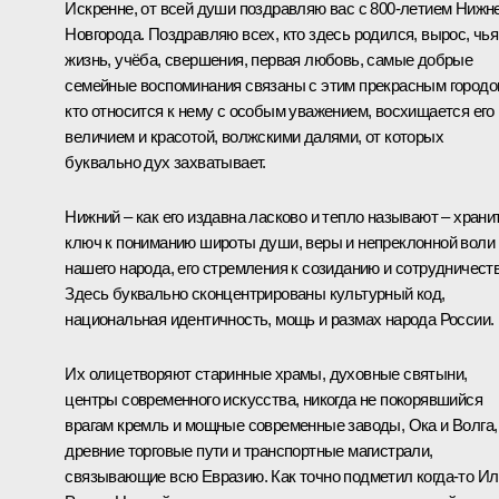
Искренне, от всей души поздравляю вас с 800-летием Нижн
Новгорода. Поздравляю всех, кто здесь родился, вырос, чья
жизнь, учёба, свершения, первая любовь, самые добрые
семейные воспоминания связаны с этим прекрасным городо
кто относится к нему с особым уважением, восхищается его
величием и красотой, волжскими далями, от которых
буквально дух захватывает.
Нижний – как его издавна ласково и тепло называют – храни
ключ к пониманию широты души, веры и непреклонной воли
нашего народа, его стремления к созиданию и сотрудничеств
Здесь буквально сконцентрированы культурный код,
национальная идентичность, мощь и размах народа России.
Их олицетворяют старинные храмы, духовные святыни,
центры современного искусства, никогда не покорявшийся
врагам кремль и мощные современные заводы, Ока и Волга,
древние торговые пути и транспортные магистрали,
связывающие всю Евразию. Как точно подметил когда-то И