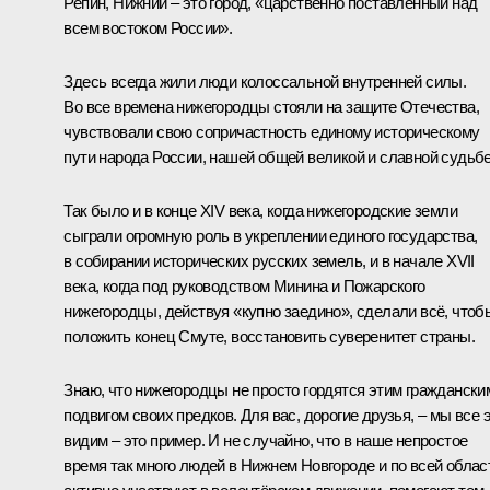
Репин, Нижний – это город, «царственно поставленный над
всем востоком России».
Здесь всегда жили люди колоссальной внутренней силы.
Во все времена нижегородцы стояли на защите Отечества,
чувствовали свою сопричастность единому историческому
пути народа России, нашей общей великой и славной судьбе
Так было и в конце XIV века, когда нижегородские земли
сыграли огромную роль в укреплении единого государства,
в собирании исторических русских земель, и в начале XVII
века, когда под руководством Минина и Пожарского
нижегородцы, действуя «купно заедино», сделали всё, чтоб
положить конец Смуте, восстановить суверенитет страны.
Знаю, что нижегородцы не просто гордятся этим граждански
подвигом своих предков. Для вас, дорогие друзья, – мы все 
видим – это пример. И не случайно, что в наше непростое
время так много людей в Нижнем Новгороде и по всей облас