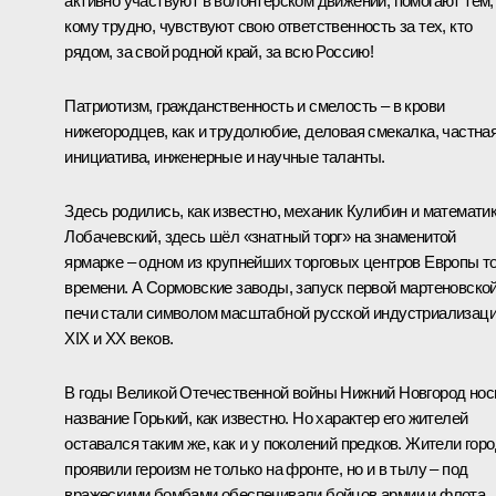
активно участвуют в волонтёрском движении, помогают тем,
кому трудно, чувствуют свою ответственность за тех, кто
рядом, за свой родной край, за всю Россию!
Патриотизм, гражданственность и смелость – в крови
нижегородцев, как и трудолюбие, деловая смекалка, частна
инициатива, инженерные и научные таланты.
Здесь родились, как известно, механик Кулибин и математи
Лобачевский, здесь шёл «знатный торг» на знаменитой
ярмарке – одном из крупнейших торговых центров Европы то
времени. А Сормовские заводы, запуск первой мартеновско
печи стали символом масштабной русской индустриализац
XIX и XX веков.
В годы Великой Отечественной войны Нижний Новгород нос
название Горький, как известно. Но характер его жителей
оставался таким же, как и у поколений предков. Жители гор
проявили героизм не только на фронте, но и в тылу – под
вражескими бомбами обеспечивали бойцов армии и флота