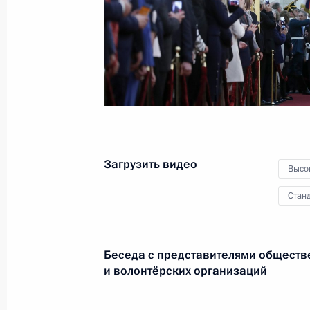
Совещание по вопросам
развития Вооружённых Сил
18 мая 2018 года
Видео, 4 мин.
Загрузить видео
Высо
Станд
Беседа с представителями общест
и волонтёрских организаций