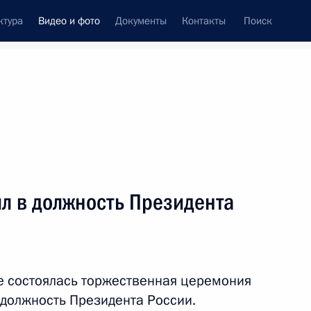
ктура
Видео и фото
Документы
Контакты
Поиск
си
ия, встречи
Встречи со СМИ
май, 2018
ть следующие материалы
л в должность Президента
российско-сирийских
 состоялась торжественная церемония
ин.
 должность Президента России.