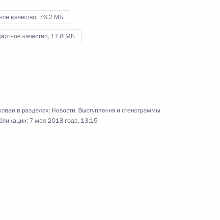
кое качество,
76.2 МБ
артное качество,
17.8 МБ
асной площади
ован в разделах:
Новости
,
Выступления и стенограммы
адь
бликации:
Видео, 1 ч.
7 мая 2018 года, 13:15