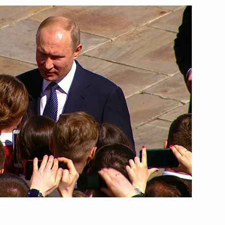
Президент принял участие
в гала-матче Ночной
хоккейной лиги
10 мая 2018 года
Видео, 2 мин.