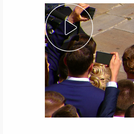
Начало заседания Высшего
Евразийского
экономического совета
в узком составе
14 мая 2018 года
Видео, 3 мин.