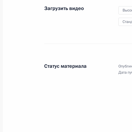
Загрузить видео
Высо
Станд
Военный парад на Кр
Статус материала
Опублик
9 мая 2018 года
Москва, Красная площ
Дата пу