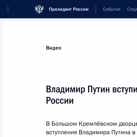
Президент России
События
Стру
Видеозаписи
Фотографии
Аудиозапи
Все материалы
Выступления
Совещан
Видео
Показа
Владимир Путин вступи
России
Заявления по итогам 
переговоров
В Большом Кремлёвском дворце
17 мая 2018 года
Сочи
Видео, 4 м
вступления Владимира Путина в