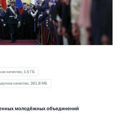
Совещание с руководством
Минобороны и предприятий
ОПК
16 мая 2018 года
Видео, 3 мин.
кое качество,
1.5 ГБ
артное качество,
261.8 МБ
венных молодёжных объединений