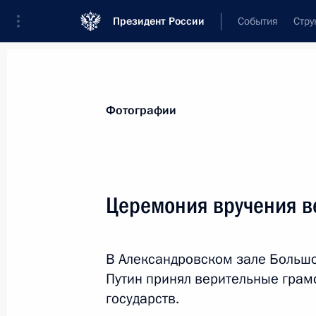
Президент России
События
Стру
Видеозаписи
Фотографии
Аудиозапи
Все материалы
Поездки
Совещания, 
Фотографии
Показа
Церемония вручения в
Церемония вручения
В Александровском зале Больш
верительных грамот
Путин принял верительные грам
государств.