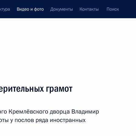
ктура
Видео и фото
Документы
Контакты
Поиск
си
встречи
Церемонии
апрель, 2018
ть следующие материалы
ерительных грамот
Выступление на итоговом
ого Кремлёвского дворца Владимир
мероприятии форума
оты у послов ряда иностранных
«Россия – страна
возможностей»