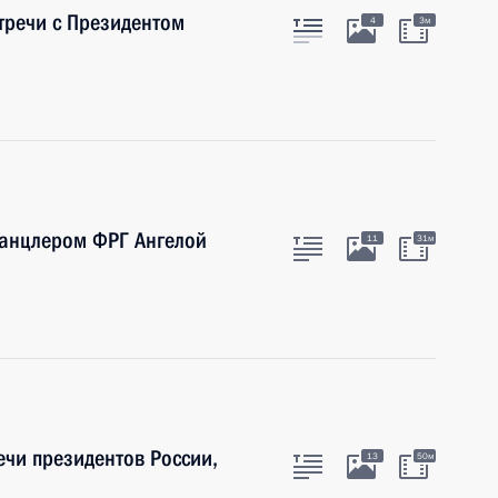
стречи с Президентом
4
3м
Канцлером ФРГ Ангелой
11
31м
ечи президентов России,
13
50м