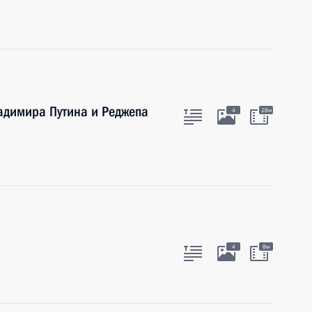
адимира Путина и Реджепа
4
28м
4
8м