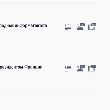
ародных информагентств
8
18м
Президентом Франции
:
1