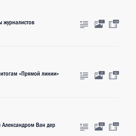
ы журналистов
7
19м
 итогам «Прямой линии»
3
8м
и Александром Ван дер
16
22м