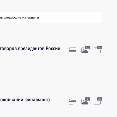
ть следующие материалы
говоров президентов России
11
46м
о окончании финального
2
8м