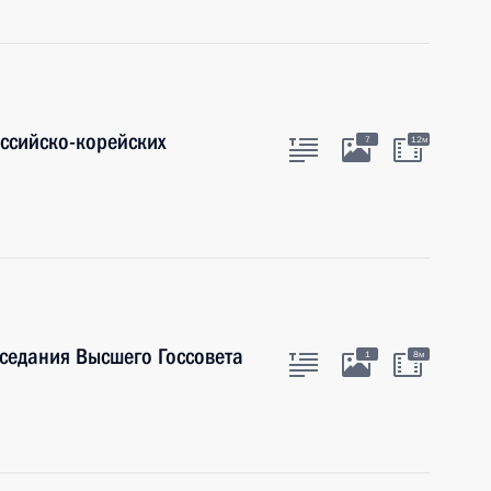
оссийско-корейских
7
12м
аседания Высшего Госсовета
1
8м