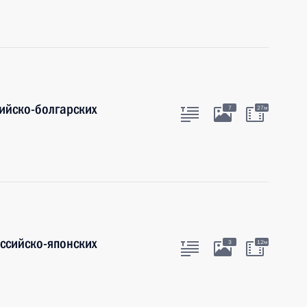
ийско-болгарских
7
27м
оссийско-японских
3
12м