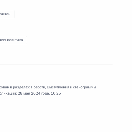
кистан
Президентом Белоруссии
12
50м
няя политика
ийско-иранских переговоров
7
40м
ован в разделах:
Новости
,
Выступления и стенограммы
бликации:
28 мая 2024 года, 16:25
6
21м