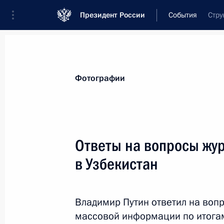
Президент России
События
Стру
Президент
Администрация
Государст
Новости
Стенограммы
Поездки
Те
Фотографии
Рубрикация материалов
Все материалы
Ответы на вопросы жур
Послания Федеральному Собранию
в Узбекистан
Заявления по важнейшим вопросам
Совещания, заседания, рабочие встречи
Владимир Путин ответил на воп
Речи и обращения
массовой информации по итогам