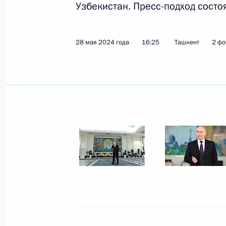
Узбекистан. Пресс-подход состо
Показа
28 мая 2024 года
16:25
Ташкент
2 фо
21 апреля 2025 года, понедельник
Ответы на вопросы журналистов
21 апреля 2025 года, 16:45
Москва
17 марта 2025 года, понедельник
Владимир Путин и Эмомали Рахмон
17 марта 2025 года, 17:45
Москва, Кремль