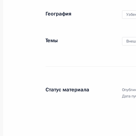
13 марта 2025 года, четверг
География
Узбе
Совместная пресс-конференция с 
Александром Лукашенко
Темы
Внеш
13 марта 2025 года, 19:00
Москва, Кремль
17 января 2025 года, пятница
Пресс-конференция по итогам росс
Статус материала
Опублик
17 января 2025 года, 18:00
Москва, Кремль
Дата пу
26 декабря 2024 года, четверг
Ответы на вопросы журналистов