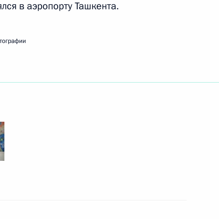
ялся в аэропорту Ташкента.
ть следующие материалы
тографии
2
8м
 сделали заявления для СМИ
5
19м