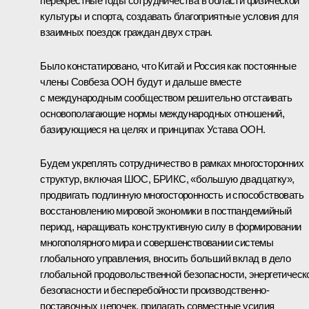
перекрёстные годы сотрудничества в области физической
культуры и спорта, создавать благоприятные условия для
взаимных поездок граждан двух стран.
Было констатировано, что Китай и Россия как постоянные
члены Совбеза ООН будут и дальше вместе
с международным сообществом решительно отстаивать
основополагающие нормы международных отношений,
базирующиеся на целях и принципах Устава ООН.
Будем укреплять сотрудничество в рамках многосторонних
структур, включая ШОС, БРИКС, «большую двадцатку»,
продвигать подлинную многосторонность и способствовать
восстановлению мировой экономики в постпандемийный
период, наращивать конструктивную силу в формировании
многополярного мира и совершенствовании системы
глобального управления, вносить больший вклад в дело
глобальной продовольственной безопасности, энергетическ
безопасности и бесперебойности производственно-
поставочных цепочек, прилагать совместные усилия