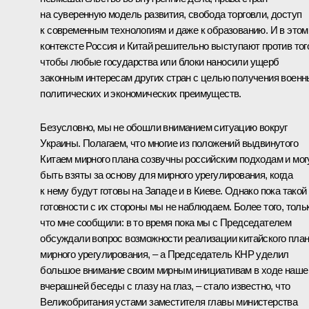
на суверенную модель развития, свобода торговли, доступ
к современным технологиям и даже к образованию. И в этом
контексте Россия и Китай решительно выступают против тог
чтобы любые государства или блоки наносили ущерб
законным интересам других стран с целью получения военн
политических и экономических преимуществ.
Безусловно, мы не обошли вниманием ситуацию вокруг
Украины. Полагаем, что многие из положений выдвинутого
Китаем мирного плана созвучны российским подходам и мог
быть взяты за основу для мирного урегулирования, когда
к нему будут готовы на Западе и в Киеве. Однако пока такой
готовности с их стороны мы не наблюдаем. Более того, толь
что мне сообщили: в то время пока мы с Председателем
обсуждали вопрос возможности реализации китайского пла
мирного урегулирования, – а Председатель КНР уделил
большое внимание своим мирным инициативам в ходе наше
вчерашней беседы с глазу на глаз, – стало известно, что
Великобритания устами заместителя главы министерства