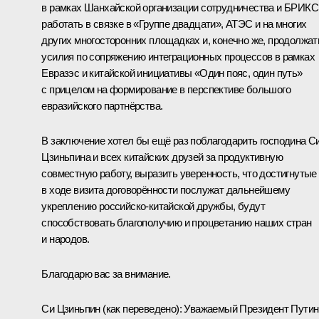
в рамках Шанхайской организации сотрудничества и БРИКС
работать в связке в «Группе двадцати», АТЭС и на многих
других многосторонних площадках и, конечно же, продолжат
усилия по сопряжению интеграционных процессов в рамках
Евразэс и китайской инициативы «Один пояс, один путь»
с прицелом на формирование в перспективе большого
евразийского партнёрства.
В заключение хотел бы ещё раз поблагодарить господина С
Цзиньпина и всех китайских друзей за продуктивную
совместную работу, выразить уверенность, что достигнутые
в ходе визита договорённости послужат дальнейшему
укреплению российско-китайской дружбы, будут
способствовать благополучию и процветанию наших стран
и народов.
Благодарю вас за внимание.
Си Цзиньпин
(как переведено)
:
Уважаемый Президент Путин