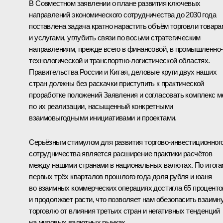
В Совместном заявлении о плане развития ключевых
направлений экономического сотрудничества до 2030 года
поставлена задача кратно нарастить объём торговли товара
и услугами, углубить связи по восьми стратегическим
направлениям, прежде всего в финансовой, в промышленно-
технологической и транспортно-логистической областях.
Правительства России и Китая, деловые круги двух наших
стран должны без раскачки приступить к практической
проработке положений Заявления и согласовать комплекс м
по их реализации, насыщенный конкретными
взаимовыгодными инициативами и проектами.
Серьёзным стимулом для развития торгово-инвестиционног
сотрудничества является расширение практики расчётов
между нашими странами в национальных валютах. По итога
первых трёх кварталов прошлого года доля рубля и юаня
во взаимных коммерческих операциях достигла 65 проценто
и продолжает расти, что позволяет нам обезопасить взаимн
торговлю от влияния третьих стран и негативных тенденций
на мировых валютных рынках.