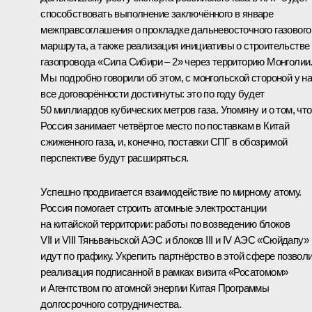
способствовать выполнение заключённого в январе
межправсоглашения о прокладке дальневосточного газового
маршрута, а также реализация инициативы о строительстве
газопровода «Сила Сибири – 2» через территорию Монголии
Мы подробно говорили об этом, с монгольской стороной у н
все договорённости достигнуты: это по году будет
50 миллиардов кубических метров газа. Упомяну и о том, что
Россия занимает четвёртое место по поставкам в Китай
сжиженного газа
,
и, конечно, поставки СПГ в обозримой
перспективе будут расширяться.
Успешно продвигается взаимодействие по мирному атому.
Россия помогает строить атомные электростанции
на китайской территории: работы по возведению блоков
VII и VIII Тяньваньской АЭС и блоков III и IV АЭС «Сюйдапу»
идут по графику. Укрепить партнёрство в этой сфере позвол
реализация подписанной в рамках визита «Росатомом»
и Агентством по атомной энергии Китая Программы
долгосрочного сотрудничества.