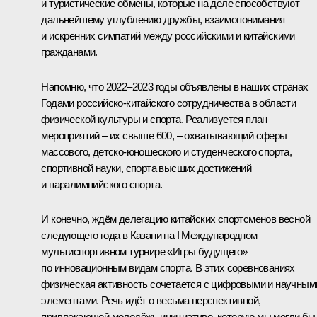
и туристические обмены, которые на деле способствуют
дальнейшему углублению дружбы, взаимопонимания
и искренних симпатий между российскими и китайскими
гражданами.
Напомню, что 2022–2023 годы объявлены в наших странах
Годами российско-китайского сотрудничества в области
физической культуры и спорта. Реализуется план
мероприятий – их свыше 600, – охватывающий сферы
массового, детско-юношеского и студенческого спорта,
спортивной науки, спорта высших достижений
и паралимпийского спорта.
И конечно, ждём делегацию китайских спортсменов весной
следующего года в Казани на I Международном
мультиспортивном турнире «Игры будущего»
по инновационным видам спорта. В этих соревнованиях
физическая активность сочетается с цифровыми и научным
элементами. Речь идёт о весьма перспективной,
привлекающей молодёжь инициативе, которую мы могли бы