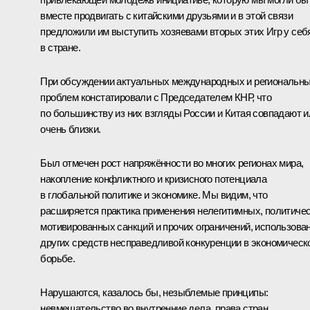
вместе продвигать с китайскими друзьями и в этой связи
предложили им выступить хозяевами вторых этих Игр у себ
в стране.
При обсуждении актуальных международных и региональн
проблем констатировали с Председателем КНР, что
по большинству из них взгляды России и Китая совпадают и
очень близки.
Был отмечен рост напряжённости во многих регионах мира,
накопление конфликтного и кризисного потенциала
в глобальной политике и экономике. Мы видим, что
расширяется практика применения нелегитимных, политиче
мотивированных санкций и прочих ограничений, использова
других средств несправедливой конкуренции в экономическ
борьбе.
Нарушаются, казалось бы, незыблемые принципы:
невмешательство во внутренние дела, права стран