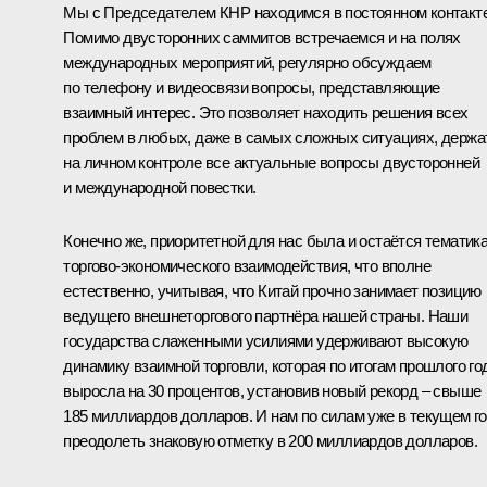
Мы с Председателем КНР находимся в постоянном контакте
Помимо двусторонних саммитов встречаемся и на полях
международных мероприятий, регулярно обсуждаем
по телефону и видеосвязи вопросы, представляющие
взаимный интерес. Это позволяет находить решения всех
проблем в любых, даже в самых сложных ситуациях, держа
на личном контроле все актуальные вопросы двусторонней
и международной повестки.
Конечно же, приоритетной для нас была и остаётся тематик
торгово-экономического взаимодействия, что вполне
естественно, учитывая, что Китай прочно занимает позицию
ведущего внешнеторгового партнёра нашей страны. Наши
государства слаженными усилиями удерживают высокую
динамику взаимной торговли, которая по итогам прошлого го
выросла на 30 процентов, установив новый рекорд – свыше
185 миллиардов долларов. И нам по силам уже в текущем г
преодолеть знаковую отметку в 200 миллиардов долларов.