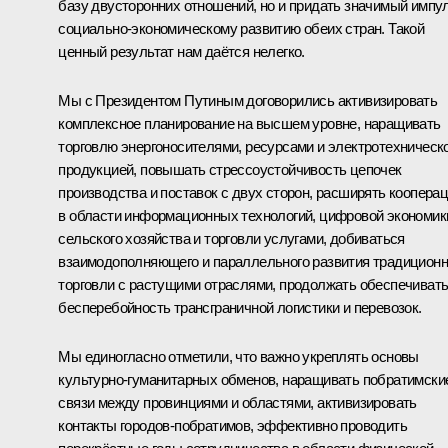
базу двусторонних отношений, но и придать значимый импу
социально-экономическому развитию обеих стран. Такой
ценный результат нам даётся нелегко.
Мы с Президентом Путиным договорились активизировать
комплексное планирование на высшем уровне, наращивать
торговлю энергоносителями, ресурсами и электротехническ
продукцией, повышать стрессоустойчивость цепочек
производства и поставок с двух сторон, расширять коопера
в области информационных технологий, цифровой экономик
сельского хозяйства и торговли услугами, добиваться
взаимодополняющего и параллельного развития традицион
торговли с растущими отраслями, продолжать обеспечиват
бесперебойность трансграничной логистики и перевозок.
Мы единогласно отметили, что важно укреплять основы
культурно-гуманитарных обменов, наращивать побратимски
связи между провинциями и областями, активизировать
контакты городов-побратимов, эффективно проводить