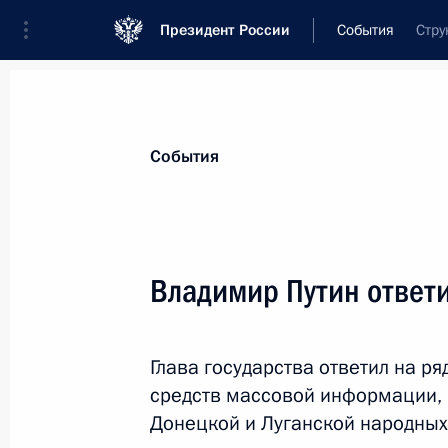
Президент России
События
Стру
Президент
Администрация
Государст
Новости
Стенограммы
Поездки
Те
События
Рубрикация материалов
Все материалы
Владимир Путин ответ
Послания Федеральному Собранию
Заявления по важнейшим вопросам
Глава государства ответил на р
Совещания, заседания, рабочие встречи
средств массовой информации, 
Речи и обращения
Донецкой и Луганской народных