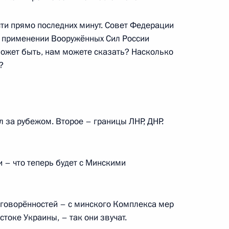
ль
ости прямо последних минут. Совет Федерации
о применении Вооружённых Сил России
может быть, нам можете сказать? Насколько
?
ийско-белорусских
3
30м
ль
за рубежом. Второе – границы ЛНР, ДНР.
 – что теперь будет с Минскими
оссийско-бразильских
5
14м
оговорённостей – с минского Комплекса мер
токе Украины, – так они звучат.
ль