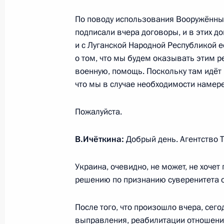
По поводу использования Вооружённых
подписали вчера договоры, и в этих д
8 декабря 2021 года, среда
и с Луганской Народной Республикой е
о том, что мы будем оказывать этим 
Совместная пресс-конференция с 
военную, помощь. Поскольку там идёт
Кириакосом Мицотакисом
что мы в случае необходимости намер
8 декабря 2021 года, 17:10
Сочи
Пожалуйста.
9 сентября 2021 года, четверг
В.Ичёткина:
Добрый день. Агентство Т
Пресс-конференция по итогам росс
Украина, очевидно, не может, не хочет
переговоров
решению по признанию суверенитета о
9 сентября 2021 года, 22:15
Москва, Кремл
После того, что произошло вчера, сег
выправления, реабилитации отношений