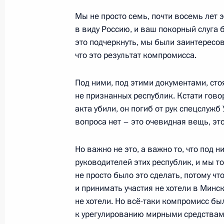
Мы не просто семь, почти восемь лет 
в виду Россию, и ваш покорный слуга 
15 февраля 2022 года, вторник
это подчеркнуть, мы были заинтересо
что это результат компромисса.
Пресс-конференция по итогам росс
переговоров
Под ними, под этими документами, сто
15 февраля 2022 года, 17:50
Москва, Крем
не признанных республик. Кстати говор
акта убили, он погиб от рук спецслуж
вопроса нет – это очевидная вещь, эт
10 февраля 2022 года, четверг
Но важно не это, а важно то, что под 
Заявления для прессы по итогам ро
руководителей этих республик, и мы т
переговоров
не просто было это сделать, потому ч
и принимать участия не хотели в Минск
10 февраля 2022 года, 18:15
Москва, Крем
не хотели. Но всё-таки компромисс б
к урегулированию мирными средствам