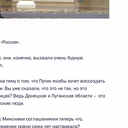
Президентом Белоруссии
3
59м
«Россия».
ть
 они, конечно, вызвали очень бурную
л.
а тему о том, что Путин якобы хочет воссоздать
ы журналистов
2
16м
 Вы уже сказали, что это не так, но это
ницах? Ведь Донецкая и Луганская области – это
ль
сские люди.
 с Минскими соглашениями теперь что,
оссийско-азербайджанских
3
20м
тяжении ровно семи лет настаивала?