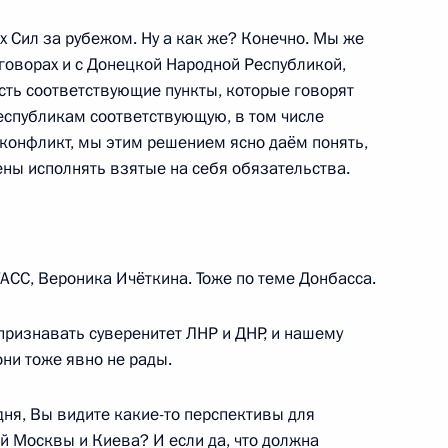
 Сил за рубежом. Ну а как же? Конечно. Мы же
оговорах и с Донецкой Народной Республикой,
сть соответствующие пункты, которые говорят
республикам соответствующую, в том числе
Премьер-министром Греции
5
35м
 конфликт, мы этим решением ясно даём понять,
ены исполнять взятые на себя обязательства.
АСС, Вероника Ичёткина. Тоже по теме Донбасса.
ийско-белорусских
5
52м
 признавать суверенитет ЛНР и ДНР, и нашему
ни тоже явно не рады.
ь
одня, Вы видите какие-то перспективы для
 Москвы и Киева? И если да, что должна