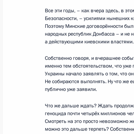
8 февраля 2022 года, вторник
Все эти годы, – как вчера здесь, в эт
Пресс-конференция по итогам рос
Безопасности, – усилиями нынешних к
переговоров
Поэтому Минские договорённости был
народных республик Донбасса – и не н
8 февраля 2022 года, 01:05
Москва, Кремль
а действующими киевскими властями.
Собственно говоря, и вчерашнее событ
3 февраля 2022 года, четверг
именно тем обстоятельством, что уже 
Украины начало заявлять о том, что о
Заявления для прессы по итогам р
Не собираются выполнять. Ну что же 
переговоров
публично уже заявили.
3 февраля 2022 года, 17:10
Москва, Кремль
Что же дальше ждать? Ждать продолже
геноцида почти четырёх миллионов чел
Смотреть на это просто невозможно же.
1 февраля 2022 года, вторник
можно это дальше терпеть? Собственно