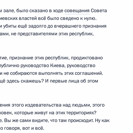
ом зале, было сказано в ходе
совещания
Совета
сийско-французских
иевских властей всё было сведено к нулю.
:
1
и убиты ещё задолго до вчерашнего признания
ами, не представителями этих республик,
ие, признание этих республик, продиктовано
публично руководство Киева, руководство
ни не собираются выполнять этих соглашений.
оссийско-аргентинских
2
10м
ещё здесь скажешь? И первые лица об этом
ния этого издевательства над людьми, этого
овек, которые живут на этих территориях?
 Вы же сами видите, что там происходит. Ну как
 говоря, вот и всё.