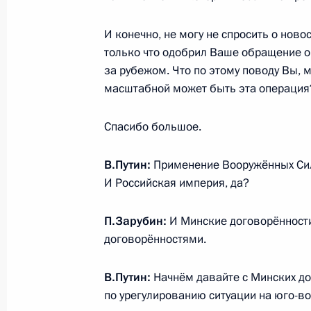
переговоров
22 февраля 2022 года, 19:05
Москва, Крем
И конечно, не могу не спросить о нов
только что одобрил Ваше обращение 
за рубежом. Что по этому поводу Вы, 
масштабной может быть эта операция
18 февраля 2022 года, пятница
Пресс-конференция по итогам росс
Спасибо большое.
переговоров
18 февраля 2022 года, 17:00
Москва, Крем
В.Путин:
Применение Вооружённых Сил 
И Российская империя, да?
П.Зарубин:
И Минские договорённости
16 февраля 2022 года, среда
договорённостями.
Заявления для прессы по итогам р
переговоров
В.Путин:
Начнём давайте с Минских д
по урегулированию ситуации на юго-вос
16 февраля 2022 года, 17:10
Москва, Крем