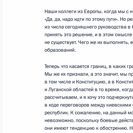
Пресс-конференция по итогам росс
переговоров
Наши коллеги из Европы, когда мы с н
«Да, да, надо идти по этому пути». Но 
1 февраля 2022 года, 20:05
Москва, Кремль
из числа сегодняшнего руководства в
принять это решение, и в этом смысле
не существует. Чего же их выполнять,
23 декабря 2021 года, четверг
образований.
Большая пресс-конференция Влади
Теперь что касается границ, в каких г
23 декабря 2021 года, 16:10
Москва
Мы же их признали, а это значит, мы 
в том числе и Конституцию, а в Конст
и Луганской областей в то время, ког
16 декабря 2021 года, четверг
рассчитываем, и я хочу это подчеркну
в ходе переговоров между киевскими 
Заявления для прессы по итогам р
республик. К сожалению, на данный м
переговоров
невозможно, поскольку боевые действи
они имеют тенденцию к обострению. Но
16 декабря 2021 года, 16:40
Москва, Кремл