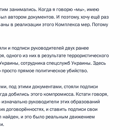
этим занимались. Когда я говорю «мы», имею
был автором документов. И поэтому, хочу ещё раз
ваны в реализации этого Комплекса мер. Потому
ийско-германских
3
48м
яли и подписи руководителей двух ранее
ль
я, одного из них в результате террористического
б Украины, сотрудника спецслужб Украины. Здесь
о просто прямое политическое убийство.
ними, под этими документами, стояли подписи
ссийско-казахстанских
6
19м
огда добились этого компромисса. Кстати говоря,
то изначально руководители этих образований
их договорённостях, и ставить подписи свои
ль
ыл найден, и это было реальным движением
и.