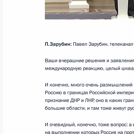
12 апреля 2022 года, вторник
Совместная пресс-конференция с 
Александром Лукашенко
П.Зарубин:
Павел Зарубин, телеканал 
12 апреля 2022 года, 16:10
Амурская облас
Ваши вчерашние решения и заявления,
международную реакцию, целый шква
22 февраля 2022 года, вторник
И конечно, много очень размышлений н
Владимир Путин ответил на вопрос
Россию в границах Российской империи.
признание ДНР и ЛНР, оно в каких гра
22 февраля 2022 года, 19:40
Москва, Крем
большие области, и там тоже живут ру
И очевидный, конечно, тоже вопрос: а
Заявления для прессы по итогам р
на выполнении которых Россия на про