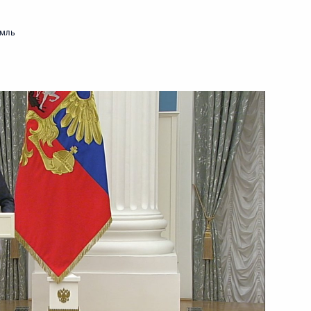
емль
ть следующие материалы
ы журналистов
3
20м
оссийско-туркменистанских
2
14м