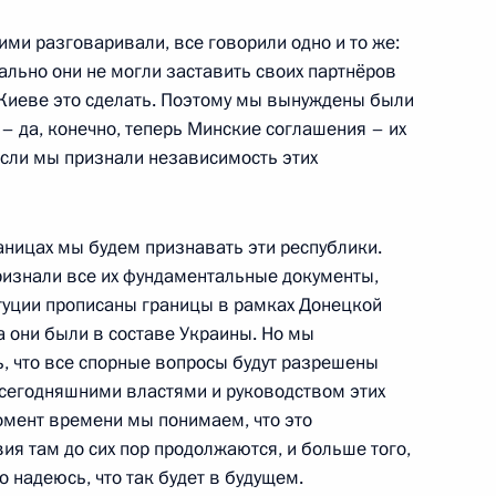
ийско-венгерских
8
37м
ими разговаривали, все говорили одно и то же:
реально они не могли заставить своих партнёров
 Киеве это сделать. Поэтому мы вынуждены были
 – да, конечно, теперь Минские соглашения – их
 если мы признали независимость этих
мира Путина
:
32
раницах мы будем признавать эти республики.
признали все их фундаментальные документы,
итуции прописаны границы в рамках Донецкой
да они были в составе Украины. Но мы
ть, что все спорные вопросы будут разрешены
сегодняшними властями и руководством этих
оссийско-монгольских
5
15м
омент времени мы понимаем, что это
я там до сих пор продолжаются, и больше того,
 надеюсь, что так будет в будущем.
ь