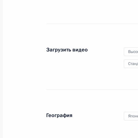
9 июля 2019 года
Видео, 6 мин.
Загрузить видео
Высо
Станд
География
Япон
Заявления для прессы