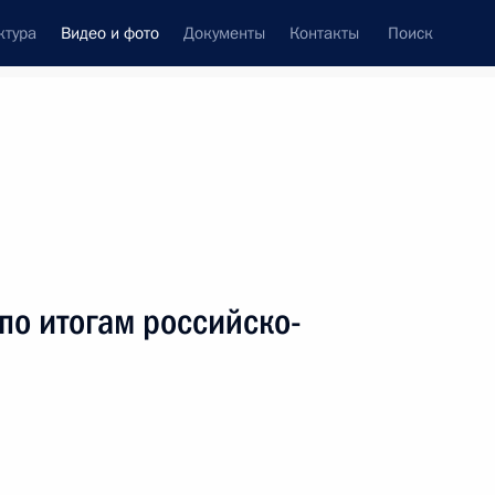
ктура
Видео и фото
Документы
Контакты
Поиск
си
ия, встречи
Встречи со СМИ
июль, 2019
ть следующие материалы
по итогам российско-
Заявления для прессы
по итогам российско-
боливийских переговоров