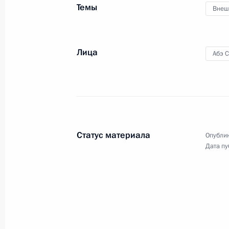
по итогам российско-
Темы
Внеш
японских переговоров
Лица
Абэ 
29 июня 2019 года
Видео, 13 мин.
Статус материала
Опублик
Дата пу