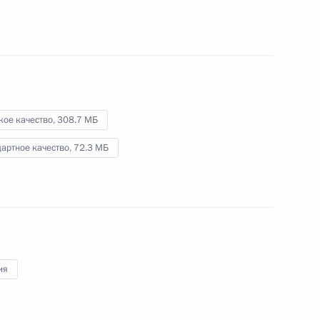
министром Италии Джузеппе
Конте
4 июля 2019 года
Видео, 42 мин.
кое качество,
308.7 МБ
артное качество,
72.3 МБ
ия
Пресс-конференция