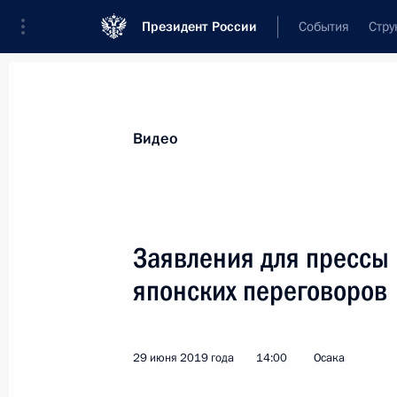
Президент России
События
Стру
Видеозаписи
Фотографии
Аудиозапи
Все материалы
Выступления
Совещан
Видео
Показа
Заявления для прессы 
японских переговоров
Заявление по итогам
встречи с Алмазбеком
29 июня 2019 года
14:00
Осака
Атамбаевым