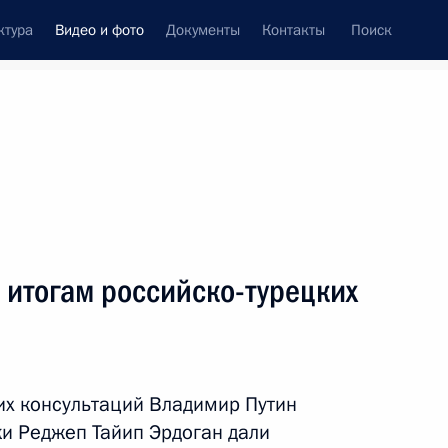
ктура
Видео и фото
Документы
Контакты
Поиск
си
ия, встречи
Встречи со СМИ
январь, 2019
ть следующие материалы
 итогам российско-турецких
Спектакль-концерт по случаю 75-
летия полного освобождения
Ленинграда от фашистской
их консультаций Владимир Путин
блокады
ки Реджеп Тайип Эрдоган дали