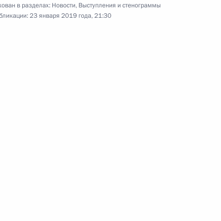
Новогоднее обращение
ован в разделах:
Новости
,
Выступления и стенограммы
к гражданам России
бликации:
23 января 2019 года, 21:30
31 декабря 2018 года
Аудио, 9 мин.
Встреча с представителями