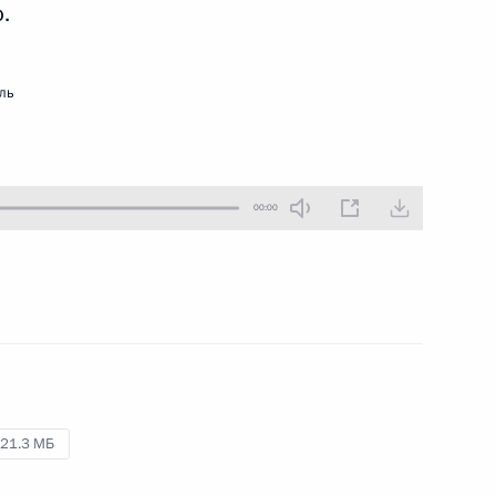
.
27 января 2019 года
Аудио, 4 мин.
Владимир Путин посетил
ль
торжественный спектакль-концерт
«Слушай, страна, говорит
Ленинград» в Большом концертном
зале «Октябрьский».
00:00
Заседание попечительского
совета МГУ
21.3 МБ
23 января 2019 года
Аудио, 1 ч.