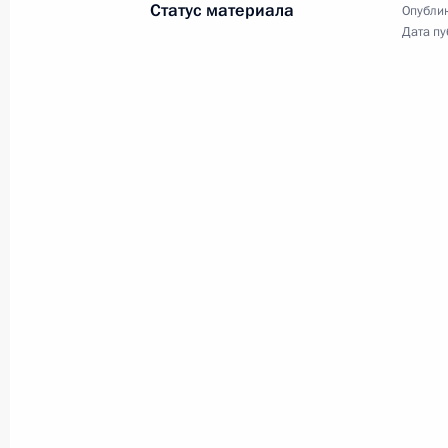
Заседание наблюдательного
Статус материала
Опублик
совета Агентства
Дата пу
стратегических инициатив
15 января 2019 года
Аудио, 44 мин.
Под председательством
Владимира Путина состоялось
заседание наблюдательного
совета автономной
некоммерческой организации
«Агентство стратегических
инициатив по продвижению новых
проектов».
Торжественный вечер,