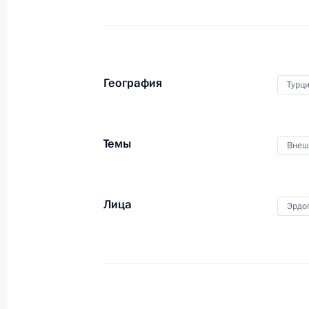
По окончании российско-турецких
консультаций Владимир Путин
и Президент Турецкой Республики
Реджеп Тайип Эрдоган дали
География
совместную пресс-конференцию.
Турц
Темы
Внеш
Лица
Эрдо