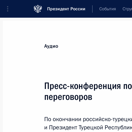
Президент России
События
Стру
Видеозаписи
Фотографии
Аудиозапи
Все материалы
Выступления
Совещан
Аудио
Показа
Пресс-конференция по
переговоров
Торжественное собрание
по случаю 10-летия Поместного
собора РПЦ и патриаршей
По окончании российско-турецк
интронизации
и Президент Турецкой Республи