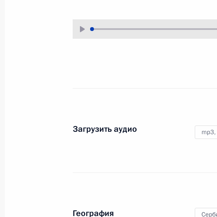
27 декабря 2017 года
Аудио, 2 мин.
В рамках праздничных
мероприятий по случаю нового,
2018 года, Владимир Путин
встретился в Государственном
Кремлёвском дворце
с действующими и бывшими
главами ряда регионов страны.
Загрузить аудио
mp3,
Встреча с руководством
палат Федерального
Собрания
География
25 декабря 2017 года
Аудио, 52 мин.
Серб