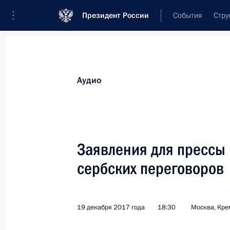
Президент России
События
Стру
Видеозаписи
Фотографии
Аудиозапи
Все материалы
Выступления
Совещан
Аудио
Показа
Заявления для прессы 
сербских переговоров
Встреча с действующими
и бывшими главами
19 декабря 2017 года
18:30
Москва, Кре
регионов