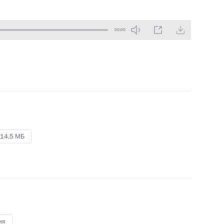
26 декабря 2017 года
Аудио, 4 мин.
00:00
В загородной резиденции
Президента России Ново-Огарёво
состоялась неформальная встреча
глав стран – участниц Содружества
Независимых Государств.
14.5 МБ
Съезд партии «Единая
Россия»
23 декабря 2017 года
Аудио, 25 мин.
ия