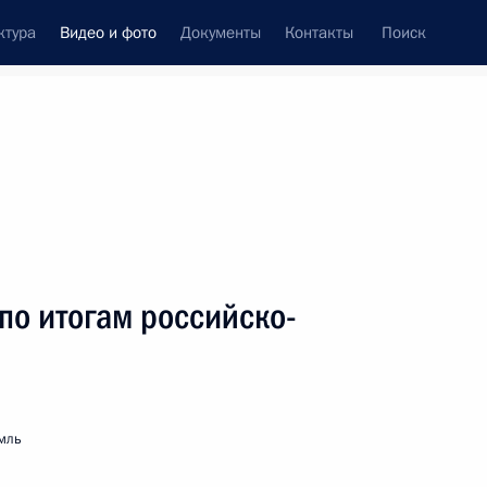
ктура
Видео и фото
Документы
Контакты
Поиск
си
ия, встречи
Встречи со СМИ
декабрь, 2017
ть следующие материалы
по итогам российско-
Неформальная встреча глав
государств СНГ
мль