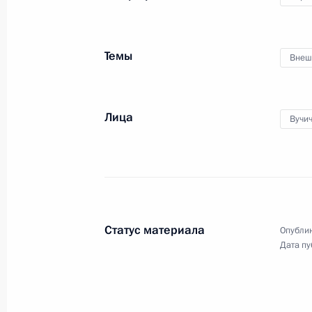
Темы
Внеш
Лица
Вучи
Расширенное заседание
Статус материала
Опублик
коллегии Министерства
Дата пу
обороны
22 декабря 2017 года
Аудио, 1 ч.