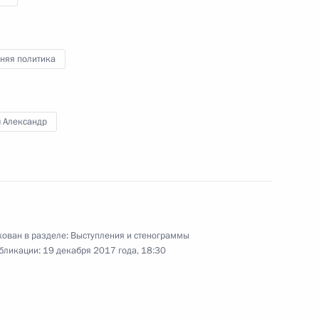
Владимир Путин выступил
на пленарном заседании
XVII съезда Всероссийской
няя политика
политической партии «Единая
Россия».
ч Александр
Встреча с представителями
ован в разделе:
Выступления и стенограммы
крупного российского
бликации:
19 декабря 2017 года, 18:30
бизнеса
21 декабря 2017 года
Аудио, 7 мин.