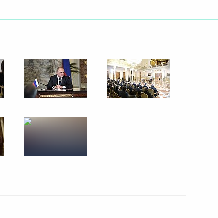
ть следующие материалы
к
11
14м
ссийско-египетских
7
20м