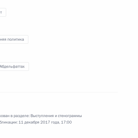
т
ии в Сирии
1
2м
д
няя политика
 Абдельфаттах
стречи с Президентом Ирана
7
18м
рции Реджепом Тайипом
ован в разделе:
Выступления и стенограммы
бликации:
11 декабря 2017 года, 17:00