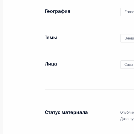
6 декабря 2017 года, среда
География
Египе
Комментарий Президента о ситуац
6 декабря 2017 года, 18:45
Нижний Новгоро
Темы
Внеш
22 ноября 2017 года, среда
Лица
Сиси
Заявления для прессы по итогам в
Хасаном Рухани и Президентом Ту
Эрдоганом
22 ноября 2017 года, 19:00
Сочи
Статус материала
Опублик
Дата пу
21 ноября 2017 года, вторник