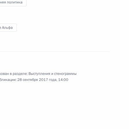
няя политика
ии в Сирии
1
2м
д
е Альфа
стречи с Президентом Ирана
7
18м
рции Реджепом Тайипом
ован в разделе:
Выступления и стенограммы
бликации:
28 сентября 2017 года, 14:00