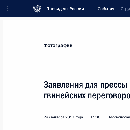
Президент России
События
Стру
Президент
Администрация
Государст
Новости
Стенограммы
Поездки
Те
Фотографии
Рубрикация материалов
Все материалы
Заявления для прессы 
Послания Федеральному Собранию
гвинейских переговор
Заявления по важнейшим вопросам
Совещания, заседания, рабочие встречи
28 сентября 2017 года
14:00
Московская 
Речи и обращения