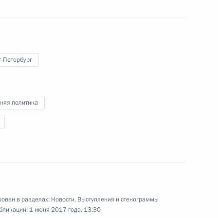
1 июня 2017 года
Аудио, 9 мин.
т-Петербург
няя политика
Встреча с руководителями
международных
ован в разделах:
Новости
,
Выступления и стенограммы
информационных агентств
бликации:
1 июня 2017 года, 13:30