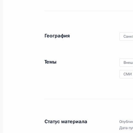
2 июня 2017 года
Аудио, 10 мин.
География
Санк
Темы
Внеш
СМИ
Встреча с представителями
деловых кругов России
Статус материала
Опублик
и Индии
Дата пу