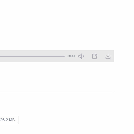
2 июня 2017 года
Аудио, 2 ч.
00:00
Встреча с членами экспертного
совета РФПИ и представителями
инвестиционного сообщества
26.2 МБ