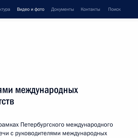
ктура
Видео и фото
Документы
Контакты
Поиск
си
ия, встречи
Встречи со СМИ
июнь, 2017
ть следующие материалы
лями международных
тств
Пленарное заседание
Петербургского
 рамках Петербургского международного
международного
ечи с руководителями международных
экономического форума