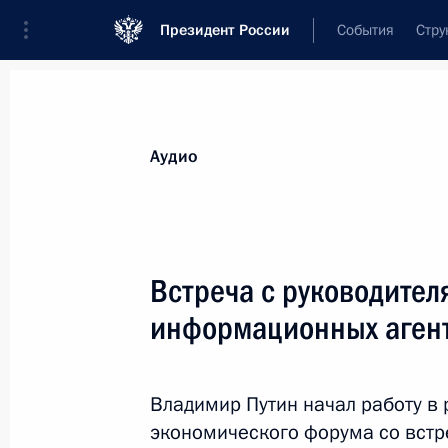
Президент России
События
Стру
Видеозаписи
Фотографии
Аудиозапи
Все материалы
Выступления
Совещан
Аудио
Показа
Встреча с руководите
информационных аген
Встреча с руководителями
крупнейших иностранных
Владимир Путин начал работу в
компаний
экономического форума со встр