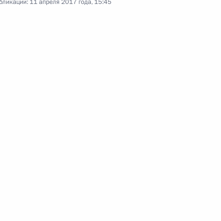
бликации:
11 апреля 2017 года, 15:45
11 апреля 2017 года
Аудио, 15 мин.
Встреча с руководителями органов
безопасности и спецслужб
государств – участников СНГ