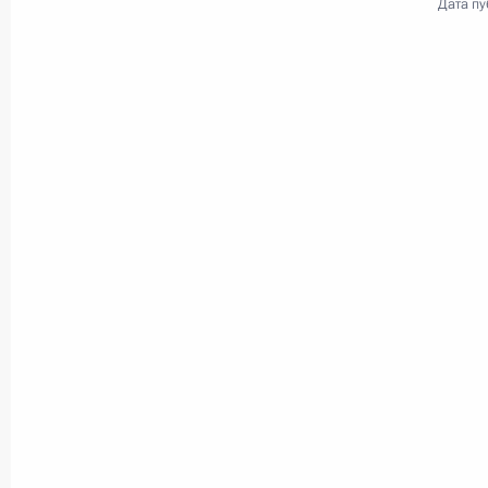
Дата пу
12 апреля 2017 года
Аудио, 5 мин.
Заявления для прессы
по итогам российско-
узбекистанских переговоров