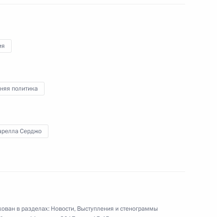
20 апреля 2017 года
Аудио, 1 ч.
ия
няя политика
арелла Серджо
Заявления для прессы
по итогам встречи
с Президентом Италии
ован в разделах:
Новости
,
Выступления и стенограммы
Серджо Маттареллой