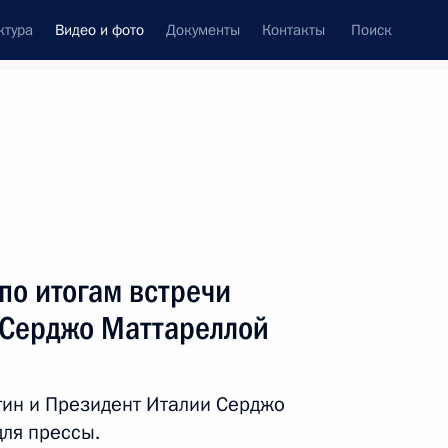
ктура
Видео и фото
Документы
Контакты
Поиск
си
ия, встречи
Встречи со СМИ
апрель, 2017
ть следующие материалы
по итогам встречи
 Серджо Маттареллой
Заседание Военно-
промышленной комиссии
тин и Президент Италии Серджо
для прессы.