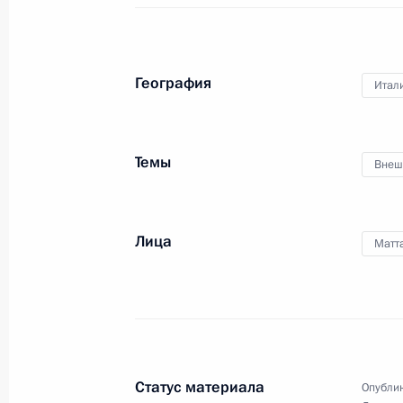
24 апреля 2017 года
Аудио, 51 мин.
Владимир Путин встретился
География
Итал
с членами Совета законодателей
при Федеральном Собрании.
Мероприятие по традиции
состоялось в Таврическом дворце
Темы
Внеш
и приурочено ко Дню российского
парламентаризма, отмечаемому
в России 27 апреля.
Лица
Матт
Торжественный вечер,
посвящённый Дню
космонавтики
Статус материала
Опублик