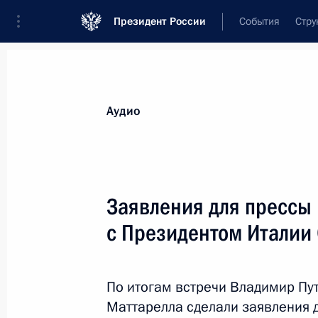
Президент России
События
Стру
Видеозаписи
Фотографии
Аудиозапи
Все материалы
Выступления
Совещан
Аудио
Показа
Заявления для прессы 
с Президентом Италии
Заявления для прессы
по итогам российско-
По итогам встречи Владимир Пу
японских переговоров
Маттарелла сделали заявления 