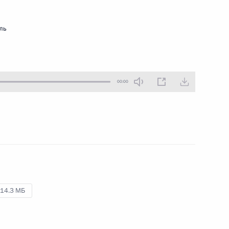
25 апреля 2017 года
Аудио, 8 мин.
ль
00:00
Заседание оргкомитета
14.3 МБ
«Победа»