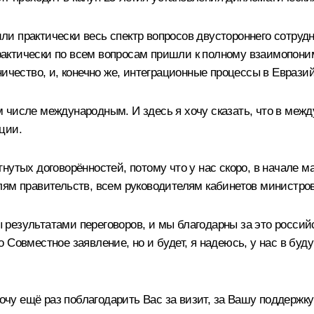
дили практически весь спектр вопросов двустороннего сотруд
 практически по всем вопросам пришли к полному взаимопон
ничество, и, конечно же, интеграционные процессы в Евраз
 числе международным. И здесь я хочу сказать, что в ме
ции.
нутых договорённостей, потому что у нас скоро, в начале 
лям правительств, всем руководителям кабинетов министро
ны результатами переговоров, и мы благодарны за это росс
 Совместное заявление, но и будет, я надеюсь, у нас в буд
у ещё раз поблагодарить Вас за визит, за Вашу поддержку