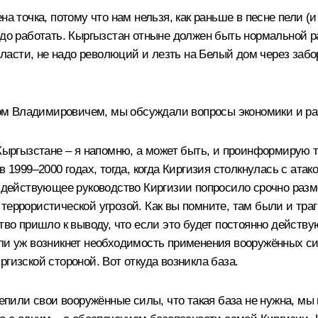
ена точка, потому что нам нельзя, как раньше в песне пели
надо работать. Кыргызстан отныне должен быть нормальной 
 власти, не надо революций и лезть на Белый дом через заб
ом Владимировичем, мы обсуждали вопросы экономики и ра
ыргызстане – я напомню, а может быть, и проинформирую тех,
в 1999–2000 годах, тогда, когда Киргизия столкнулась с ат
о действующее руководство Киргизии попросило срочно разм
террористической угрозой. Как вы помните, там были и тра
тво пришло к выводу, что если это будет постоянно действу
сли уж возникнет необходимость применения вооружённых с
гизской стороной. Вот откуда возникла база.
репили свои вооружённые силы, что такая база не нужна, мы