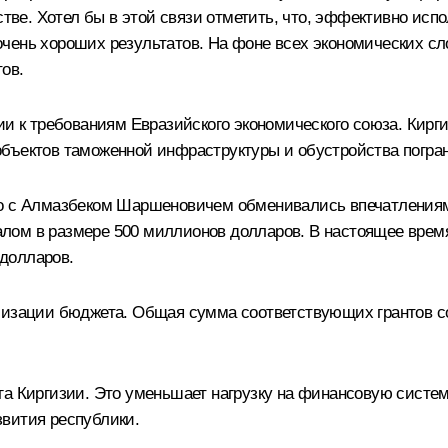
стве. Хотел бы в этой связи отметить, что, эффективно исп
чень хороших результатов. На фоне всех экономических сло
ов.
ии к требованиям Евразийского экономического союза. Кирг
бъектов таможенной инфраструктуры и обустройства погран
о с Алмазбеком Шаршеновичем обменивались впечатлениями о
италом в размере 500 миллионов долларов. В настоящее вр
долларов.
илизации бюджета. Общая сумма соответствующих грантов 
га Киргизии. Это уменьшает нагрузку на финансовую систем
вития республики.