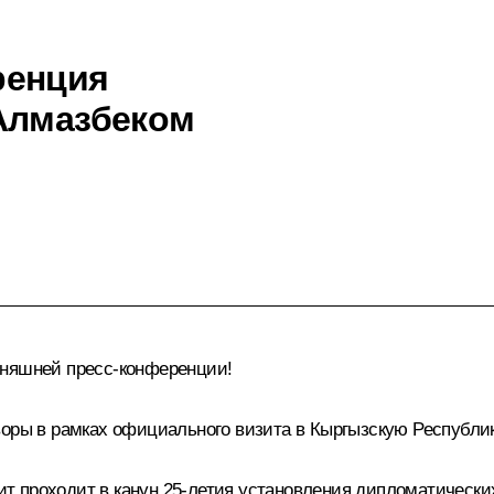
ренция
Алмазбеком
дняшней пресс-конференции!
воры в рамках официального визита в Кыргызскую Республи
зит проходит в канун 25-летия установления дипломатически