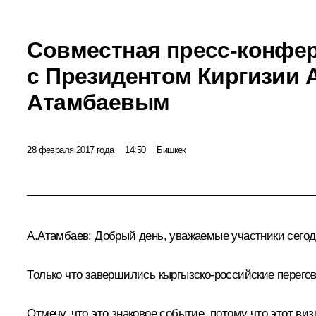
Совместная пресс-конфе
с Президентом Киргизии 
Атамбаевым
28 февраля 2017 года
14:50
Бишкек
А.Атамбаев
:
Добрый день, уважаемые участники сего
Только что завершились кыргызско-российские перего
Отмечу, что это знаковое событие, потому что этот ви