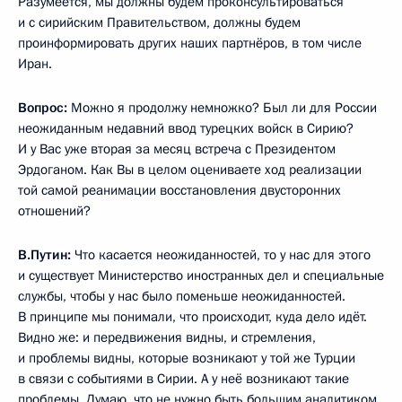
Разумеется, мы должны будем проконсультироваться
и с сирийским Правительством, должны будем
проинформировать других наших партнёров, в том числе
Иран.
Вопрос:
Можно я продолжу немножко? Был ли для России
неожиданным недавний ввод турецких войск в Сирию?
И у Вас уже вторая за месяц встреча с Президентом
Эрдоганом. Как Вы в целом оцениваете ход реализации
той самой реанимации восстановления двусторонних
отношений?
В.Путин:
Что касается неожиданностей, то у нас для этого
и существует Министерство иностранных дел и специальные
службы, чтобы у нас было поменьше неожиданностей.
В принципе мы понимали, что происходит, куда дело идёт.
Видно же: и передвижения видны, и стремления,
и проблемы видны, которые возникают у той же Турции
в связи с событиями в Сирии. А у неё возникают такие
проблемы. Думаю, что не нужно быть большим аналитиком,